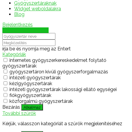
Gyógyszertáraknak
Widget weboldalakra
Blog
Bejelentkezés
Térkép megjelenítése
írja be és nyomja meg az Entert
Kategóriák
internetes gyógyszerkereskedelmet folytató
gyógyszertárak
gyógyszertáron kívüli gyógyszerforgalmazás
intézeti gyógyszertárak
kézigyógyszertárak
intézeti gyógyszertárak lakossági ellátó egységei
fiókgyógyszertárak
közforgalmú gyógyszertárak
Bezárás
Alkalmaz
További szűrők
Kérjük, válasszon kategóriát a szűrők megjelenítéséhez