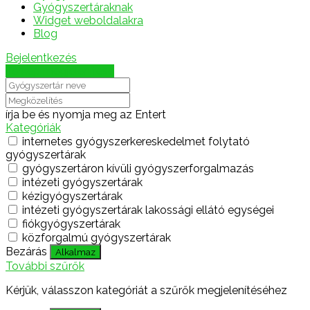
Gyógyszertáraknak
Widget weboldalakra
Blog
Bejelentkezés
Térkép megjelenítése
írja be és nyomja meg az Entert
Kategóriák
internetes gyógyszerkereskedelmet folytató
gyógyszertárak
gyógyszertáron kívüli gyógyszerforgalmazás
intézeti gyógyszertárak
kézigyógyszertárak
intézeti gyógyszertárak lakossági ellátó egységei
fiókgyógyszertárak
közforgalmú gyógyszertárak
Bezárás
Alkalmaz
További szűrők
Kérjük, válasszon kategóriát a szűrők megjelenítéséhez