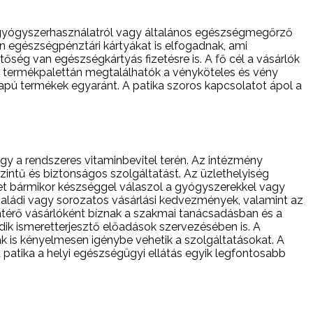
 gyógyszerhasználatról vagy általános egészségmegőrző
n egészségpénztári kártyákat is elfogadnak, ami
őség van egészségkártyás fizetésre is. A fő cél a vásárlók
A termékpalettán megtalálhatók a vényköteles és vény
pú termékek egyaránt. A patika szoros kapcsolatot ápol a
gy a rendszeres vitaminbevitel terén. Az intézmény
intű és biztonságos szolgáltatást. Az üzlethelyiség
et bármikor készséggel válaszol a gyógyszerekkel vagy
családi vagy sorozatos vásárlási kedvezmények, valamint az
térő vásárlóként bíznak a szakmai tanácsadásban és a
k ismeretterjesztő előadások szervezésében is. A
ak is kényelmesen igénybe vehetik a szolgáltatásokat. A
atika a helyi egészségügyi ellátás egyik legfontosabb