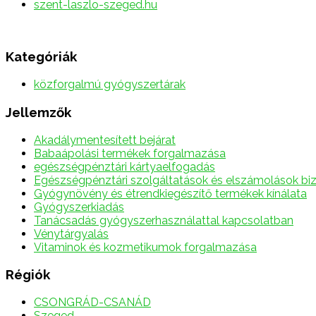
szent-laszlo-szeged.hu
Kategóriák
közforgalmú gyógyszertárak
Jellemzők
Akadálymentesített bejárat
Babaápolási termékek forgalmazása
egészségpénztári kártyaelfogadás
Egészségpénztári szolgáltatások és elszámolások biz
Gyógynövény és étrendkiegészítő termékek kínálata
Gyógyszerkiadás
Tanácsadás gyógyszerhasználattal kapcsolatban
Vénytárgyalás
Vitaminok és kozmetikumok forgalmazása
Régiók
CSONGRÁD-CSANÁD
Szeged