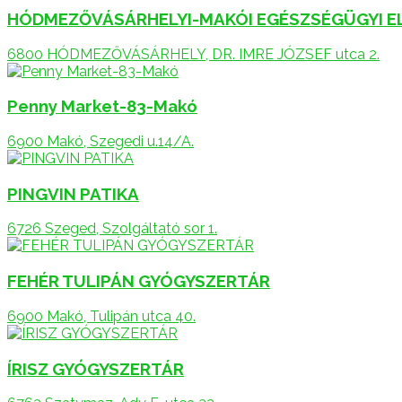
HÓDMEZŐVÁSÁRHELYI-MAKÓI EGÉSZSÉGÜGYI 
6800 HÓDMEZŐVÁSÁRHELY, DR. IMRE JÓZSEF utca 2.
Penny Market-83-Makó
6900 Makó, Szegedi u.14/A.
PINGVIN PATIKA
6726 Szeged, Szolgáltató sor 1.
FEHÉR TULIPÁN GYÓGYSZERTÁR
6900 Makó, Tulipán utca 40.
ÍRISZ GYÓGYSZERTÁR