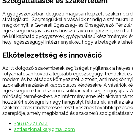
Szolgáltatások és szakértelem
A gyógyszertárban dolgozó magasan képzett szakemberek 
stratégiákról. Segítségükkel a vásárlók mindig a számukra 
megkönnyíti a Generali Egészség- és Önsegélyező Pénztár ta
egészségének javítása és hosszú távú megőrzése, ezért a t
nélkül kapható gyógyszerek, gyógyhatású készítmények, ér
helyi egészségügyi intézményekkel, hogy a betegek a lehet
Elkötelezettség és innováció
Az itt dolgozó szakemberek segítséget nyújtanak a helyes é
folyamatosan követi a legújabb egészségügyi trendeket és 
modern és barátságos környezetet biztosít, ami megkönnyí
azok alkalmazásával kapcsolatos kérdésekre. A vásárlók kén
egészségpénztári elszámolásokban való segítségnyújtás. 
minőségi termékekben. Az intézmény emellett aktívan tám
hozzáférhetőségre is nagy hangsúlyt fektetnek, amit az aka
szakemberek rendszeresen részt vesznek továbbképzéseken
szereplője, amely megbízható és szakszerű szolgáltatásaiv
+36 62 421 044
sztlaszlopatika@gmail.com