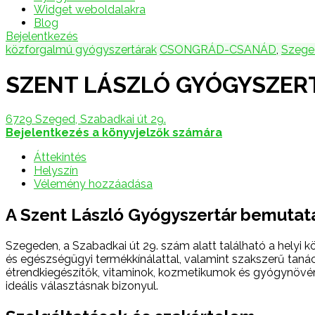
Widget weboldalakra
Blog
Bejelentkezés
közforgalmú gyógyszertárak
CSONGRÁD-CSANÁD
,
Szege
SZENT LÁSZLÓ GYÓGYSZER
6729 Szeged, Szabadkai út 29.
Bejelentkezés a könyvjelzők számára
Áttekintés
Helyszín
Vélemény hozzáadása
A Szent László Gyógyszertár bemutat
Szegeden, a Szabadkai út 29. szám alatt található a helyi k
és egészségügyi termékkínálattal, valamint szakszerű taná
étrendkiegészítők, vitaminok, kozmetikumok és gyógynövény
ideális választásnak bizonyul.