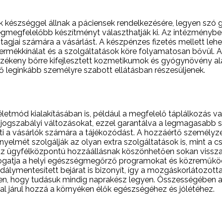
készséggel állnak a páciensek rendelkezésére, legyen szó
legmegfelelőbb készítményt választhatják ki. Az intézménybe
gjai számára a vásárlást. A készpénzes fizetés mellett lehet
ermékkínálat és a szolgáltatások köre folyamatosan bővül. 
zékeny bőrre kifejlesztett kozmetikumok és gyógynövény ala
ő leginkább személyre szabott ellátásban részesüljenek.
letmód kialakításában is, például a megfelelő táplálkozás va
jogszabályi változásokat, ezzel garantálva a legmagasabb sz
ti a vásárlók számára a tájékozódást. A hozzáértő személyz
yelmét szolgálják az olyan extra szolgáltatások is, mint a 
Az ügyfélközpontú hozzáállásnak köszönhetően sokan vissza
ogatja a helyi egészségmegőrző programokat és közreműködi
dálymentesített bejárat is bizonyít, így a mozgáskorlátozott
, hogy tudásuk mindig naprakész legyen. Összességében a p
al járul hozzá a környéken élők egészségéhez és jólétéhez.