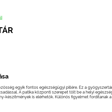
d
TÁR
ása
özösség egyik fontos egészségügyi pillére. Ez a gyógyszertár 
csadással. A patika központi szerepet tölt be a helyi egész
-készítmények is elérhetők. Különös figyelmet fordítanak a