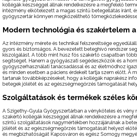
kollégák készséggel állnak rendelkezésre a megfelelő term
intézmény elkötelezett a magas szintű betegellátás iránt, 
gyógyszertár könnyen megközelíthető tömegközlekedéssel, é
Modern technológia és szakértelem a
Az intézmény mérete és technikai felszereltsége egyedül
gyors és biztonságos. A bevezetett beteghívó rendszer segít
kiszolgálást. A több mint húsz fős szakértő csapatban töb
segítséget. Hanem a gyógyászati segédeszközök és a home
gyógyszerhasználati tanácsadással és az életmódhoz igazít
és minden esetben a páciens érdekeit tartja szem előtt. A
tartanak továbbképzéseket, hogy a kollégák naprakész info
betegek jólétét és az egészségmegőrzés támogatását helye
Szolgáltatások és termékek széles kö
A Szigethy-Gyula Gyógyszertárban a vényköteles és vény n
szakértő kollégák készséggel állnak rendelkezésre a megf
szintű szolgáltatások nagymértékben hozzájárulnak a bete
jólétét és az egészségmegőrzés támogatását helyezi előtér
és megbízhatóságát Kaposváron és egész Somogy megyében