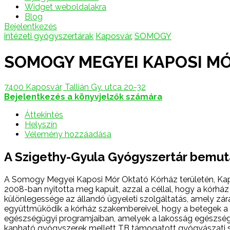
Widget weboldalakra
Blog
Bejelentkezés
intézeti gyógyszertárak
Kaposvár
,
SOMOGY
SOMOGY MEGYEI KAPOSI M
7400 Kaposvár, Tallián Gy. utca 20-32
Bejelentkezés a könyvjelzők számára
Áttekintés
Helyszín
Vélemény hozzáadása
A Szigethy-Gyula Gyógyszertár bemu
A Somogy Megyei Kaposi Mór Oktató Kórház területén, Kapo
2008-ban nyitotta meg kapuit, azzal a céllal, hogy a kórh
különlegessége az állandó ügyeleti szolgáltatás, amely zár
együttműködik a kórház szakembereivel, hogy a betegek a 
egészségügyi programjaiban, amelyek a lakosság egészségi
kapható gyógyszerek mellett TB támogatott gyógyászati se