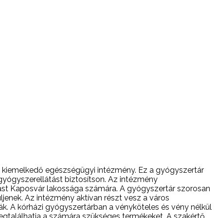
y kiemelkedő egészségügyi intézmény. Ez a gyógyszertár
gyógyszerellátást biztosítson. Az intézmény
átást Kaposvár lakossága számára. A gyógyszertár szorosan
jenek. Az intézmény aktívan részt vesz a város
k. A kórházi gyógyszertárban a vényköteles és vény nélkül
egtalálhatja a számára szükséges termékeket. A szakértő