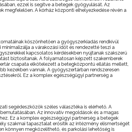
sában, ezzel is segítve a betegek gyógyulását. Az
inek megfelelően. A kórház központi elhelyezkedése révén a
utomatáinak köszönhetően a gyógyszerkiadás rendkívül
minimalizálja a várakozási időt és rendezetté teszi a
ógyszerekkel kapcsolatos kérdésekben nyújtanak szakszerű
tást biztosítanak. A folyamatosan képzett szakemberek
rtár csapata elkötelezett a betegközpontú ellátás mellett,
gjobb kezekben vannak. A gyógyszertárban rendszeresen
sztésekről. Ez a komplex egészségügyi partnerség a
ti segédeszközök széles választéka is elérhető. A
ak bemutatásában. Az innovatív megoldások és a magas
éhez. Ez a komplex egészségügyi partnerség a betegek
ly szakmai tapasztalat erősítik az intézmény elismertségét
könnyen megközelíthető, és parkolási lehetőség is