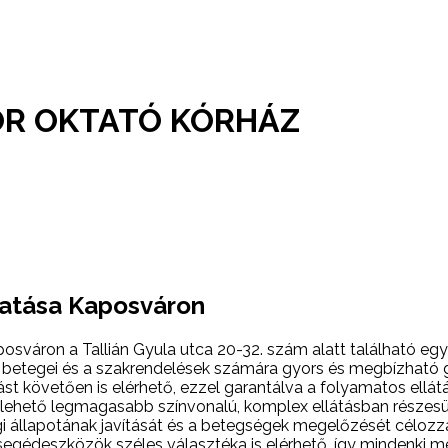
ÓR OKTATÓ KÓRHÁZ
tatása Kaposváron
sváron a Tallián Gyula utca 20-32. szám alatt található eg
áz betegei és a szakrendelések számára gyors és megbízható 
ást követően is elérhető, ezzel garantálva a folyamatos ell
lehető legmagasabb színvonalú, komplex ellátásban részesül
 állapotának javítását és a betegségek megelőzését célozzá
gédeszközök széles választéka is elérhető, így mindenki m