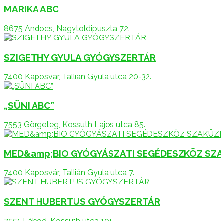
MARIKA ABC
8675 Andocs, Nagytoldipuszta 72.
SZIGETHY GYULA GYÓGYSZERTÁR
7400 Kaposvár, Tallián Gyula utca 20-32.
„SÜNI ABC”
7553 Görgeteg, Kossuth Lajos utca 85.
MED&amp;BIO GYÓGYÁSZATI SEGÉDESZKÖZ SZ
7400 Kaposvár, Tallián Gyula utca 7.
SZENT HUBERTUS GYÓGYSZERTÁR
7551 Lábod, Kossuth utca 101.