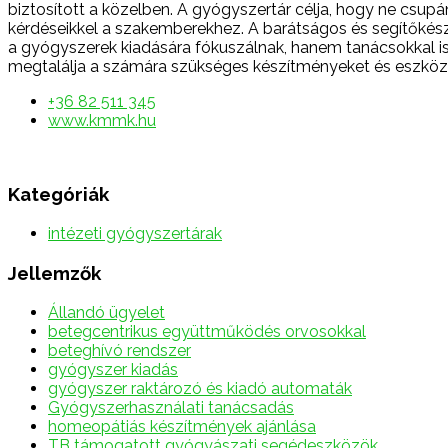
biztosított a közelben. A gyógyszertár célja, hogy ne csu
kérdéseikkel a szakemberekhez. A barátságos és segítőké
a gyógyszerek kiadására fókuszálnak, hanem tanácsokkal is
megtalálja a számára szükséges készítményeket és eszköz
+36 82 511 345
www.kmmk.hu
Kategóriák
intézeti gyógyszertárak
Jellemzők
Állandó ügyelet
betegcentrikus együttműködés orvosokkal
beteghívó rendszer
gyógyszer kiadás
gyógyszer raktározó és kiadó automaták
Gyógyszerhasználati tanácsadás
homeopátiás készítmények ajánlása
TB támogatott gyógyászati segédeszközök