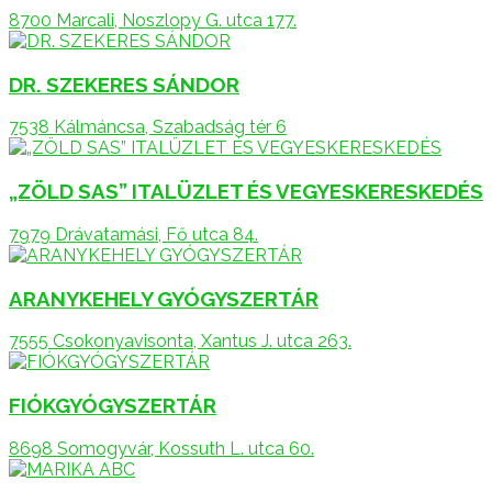
8700 Marcali, Noszlopy G. utca 177.
DR. SZEKERES SÁNDOR
7538 Kálmáncsa, Szabadság tér 6
„ZÖLD SAS” ITALÜZLET ÉS VEGYESKERESKEDÉS
7979 Drávatamási, Fő utca 84.
ARANYKEHELY GYÓGYSZERTÁR
7555 Csokonyavisonta, Xantus J. utca 263.
FIÓKGYÓGYSZERTÁR
8698 Somogyvár, Kossuth L. utca 60.