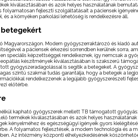
ékek kiválasztásában és azok helyes használatának bemutatá
és folyamatosan fejleszti szolgáltatásait a páciensek igénye
s a környéken parkolási lehetőség is rendelkezésre áll.
 betegekért
álló Magyarországon. Modern gyógyszerraktározó és kiadó a
ségével a páciensek érkezési sorrendben kerülnek sorra, ami 
ben speciális képzettséggel rendelkeznek, így nemcsak a gy
opátiás készítmények kiválasztásában is szakszerű támoga
ott gyógyszeradagolással is segítik a betegeket. A gyógysze
 magas szintű szakmai tudás garantálja, hogy a betegek a le
rmációkkal rendelkezzenek a legújabb gyógyszerészeti fejle
zi előtérbe.
re
élkül kapható gyógyszerek mellett TB támogatott gyógyásza
elelő termékek kiválasztásában és azok helyes használatán
gek kényelméhez és egészségügyi igényeik gyors kielégítés
be. A folyamatos fejlesztések, a modern technológia és a mé
. Az intézmény központi elhelyezkedésének köszönhetően 