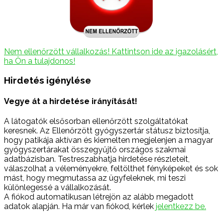
Nem ellenőrzött vállalkozás! Kattintson ide az igazolásért,
ha Ön a tulajdonos!
Hirdetés igénylése
Vegye át a hirdetése irányítását!
A látogatók elsősorban ellenőrzött szolgáltatókat
keresnek. Az Ellenőrzött gyógyszertár státusz biztosítja,
hogy patikája aktívan és kiemelten megjelenjen a magyar
gyógyszertárakat összegyűjtő országos szakmai
adatbázisban. Testreszabhatja hirdetése részleteit,
válaszolhat a véleményekre, feltölthet fényképeket és sok
mást, hogy megmutassa az ügyfeleknek, mi teszi
különlegessé a vállalkozását.
A fiókod automatikusan létrejön az alább megadott
adatok alapján. Ha már van fiókod, kérlek
jelentkezz be.