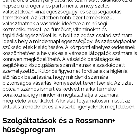
népszerű drogéria és parfüméria, amely széles
választékban kínál egészségügyi és szépségápolási
termékeket. Az üzletben több ezer termék közül
választhatnak a vásárlók, ideértve a minőségi
kozmetikumokat, parfümöket, vitaminokat és
táplálékkiegészítőket is. A bolt az egész család számára
ideális hely a mindennapi egészségügyi és szépségápolási
szükségletek kielégítésére. A központi elhelyezkedésének
köszönhetően a helyiek és a városba látogatók számára is
könnyen megközelíthető. A vásárlók barátságos és
segítőkész kiszolgálásra számíthatnak a szakképzett
személyzettől. Különös figyelmet fordítanak a higiéniai
előírások betartására, hogy mindenki számára
biztonságos vásárlási környezetet teremtsenek. Az üzlet
polcain számos ismert és kedvelt márka termékei
sorakoznak, így mindenki megtalálhatja a számára
megfelelő árucikkeket. A kínálat folyamatosan frissül az
aktuális trendeknek és a vásárlói igényeknek megfelelően.
Szolgáltatások és a Rossmann+
hűségprogram