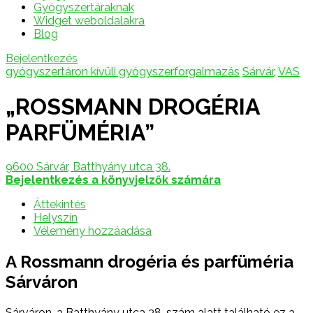
Gyógyszertáraknak
Widget weboldalakra
Blog
Bejelentkezés
gyógyszertáron kívüli gyógyszerforgalmazás
Sárvár
,
VAS
„ROSSMANN DROGÉRIA
PARFÜMÉRIA”
9600 Sárvár, Batthyány utca 38.
Bejelentkezés a könyvjelzők számára
Áttekintés
Helyszín
Vélemény hozzáadása
A Rossmann drogéria és parfüméria
Sárváron
Sárváron, a Batthyány utca 38. szám alatt található ez a