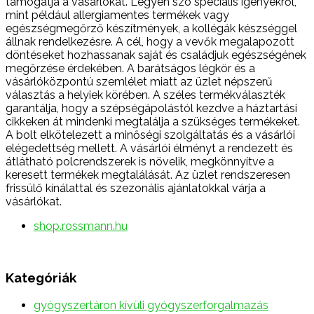
támogatja a vásárlókat. Legyen szó speciális igényekről,
mint például allergiamentes termékek vagy
egészségmegőrző készítmények, a kollégák készséggel
állnak rendelkezésre. A cél, hogy a vevők megalapozott
döntéseket hozhassanak saját és családjuk egészségének
megőrzése érdekében. A barátságos légkör és a
vásárlóközpontú szemlélet miatt az üzlet népszerű
választás a helyiek körében. A széles termékválaszték
garantálja, hogy a szépségápolástól kezdve a háztartási
cikkeken át mindenki megtalálja a szükséges termékeket.
A bolt elkötelezett a minőségi szolgáltatás és a vásárlói
elégedettség mellett. A vásárlói élményt a rendezett és
átlátható polcrendszerek is növelik, megkönnyítve a
keresett termékek megtalálását. Az üzlet rendszeresen
frissülő kínálattal és szezonális ajánlatokkal várja a
vásárlókat.
shop.rossmann.hu
Kategóriák
gyógyszertáron kívüli gyógyszerforgalmazás