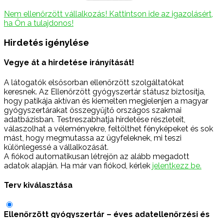
Nem ellenőrzött vállalkozás! Kattintson ide az igazolásért,
ha Ön a tulajdonos!
Hirdetés igénylése
Vegye át a hirdetése irányítását!
A látogatók elsősorban ellenőrzött szolgáltatókat
keresnek. Az Ellenőrzött gyógyszertár státusz biztosítja,
hogy patikája aktívan és kiemelten megjelenjen a magyar
gyógyszertárakat összegyűjtő országos szakmai
adatbázisban. Testreszabhatja hirdetése részleteit,
válaszolhat a véleményekre, feltölthet fényképeket és sok
mást, hogy megmutassa az ügyfeleknek, mi teszi
különlegessé a vállalkozását.
A fiókod automatikusan létrejön az alább megadott
adatok alapján. Ha már van fiókod, kérlek
jelentkezz be.
Terv kiválasztása
Ellenőrzött gyógyszertár – éves adatellenőrzési és