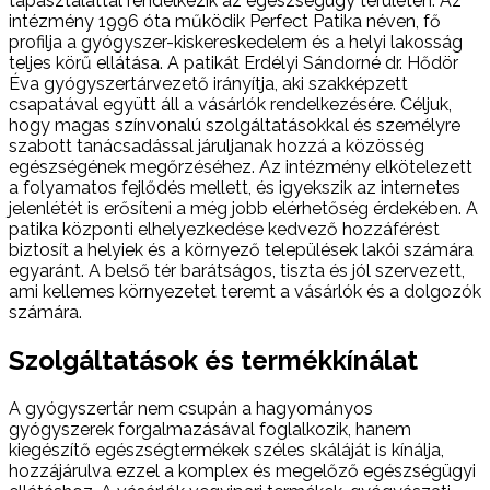
tapasztalattal rendelkezik az egészségügy területén. Az
intézmény 1996 óta működik Perfect Patika néven, fő
profilja a gyógyszer-kiskereskedelem és a helyi lakosság
teljes körű ellátása. A patikát Erdélyi Sándorné dr. Hődör
Éva gyógyszertárvezető irányítja, aki szakképzett
csapatával együtt áll a vásárlók rendelkezésére. Céljuk,
hogy magas színvonalú szolgáltatásokkal és személyre
szabott tanácsadással járuljanak hozzá a közösség
egészségének megőrzéséhez. Az intézmény elkötelezett
a folyamatos fejlődés mellett, és igyekszik az internetes
jelenlétét is erősíteni a még jobb elérhetőség érdekében. A
patika központi elhelyezkedése kedvező hozzáférést
biztosít a helyiek és a környező települések lakói számára
egyaránt. A belső tér barátságos, tiszta és jól szervezett,
ami kellemes környezetet teremt a vásárlók és a dolgozók
számára.
Szolgáltatások és termékkínálat
A gyógyszertár nem csupán a hagyományos
gyógyszerek forgalmazásával foglalkozik, hanem
kiegészítő egészségtermékek széles skáláját is kínálja,
hozzájárulva ezzel a komplex és megelőző egészségügyi