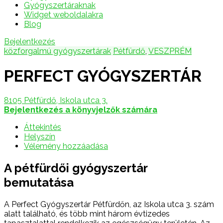
Gyógyszertáraknak
Widget weboldalakra
Blog
Bejelentkezés
közforgalmú gyógyszertárak
Pétfürdő
,
VESZPRÉM
PERFECT GYÓGYSZERTÁR
8105 Pétfürdő, Iskola utca 3.
Bejelentkezés a könyvjelzők számára
Áttekintés
Helyszín
Vélemény hozzáadása
A pétfürdői gyógyszertár
bemutatása
A Perfect Gyógyszertár Pétfürdőn, az Iskola utca 3. szám
alatt található, és több mint három évtizedes