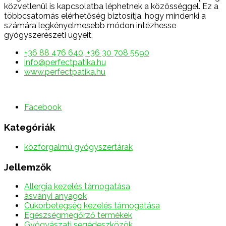
közvetlenül is kapcsolatba léphetnek a közösséggel. Ez a
többcsatornás elérhetőség biztosítja, hogy mindenki a
számára legkényelmesebb módon intézhesse
gyógyszerészeti ügyeit.
+36 88 476 640, +36 30 708 5590
info@perfectpatika.hu
www.perfectpatika.hu
Facebook
Kategóriák
közforgalmú gyógyszertárak
Jellemzők
Allergia kezelés támogatása
ásványi anyagok
Cukorbetegség kezelés támogatása
Egészségmegőrző termékek
Gyógyászati segédeszközök