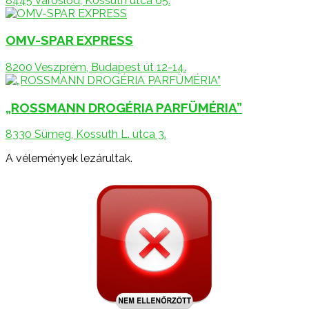
8445 Városlőd, Kossuth utca 65.
OMV-SPAR EXPRESS
8200 Veszprém, Budapest út 12-14.
„ROSSMANN DROGÉRIA PARFÜMÉRIA”
8330 Sümeg, Kossuth L. utca 3.
A vélemények lezárultak.