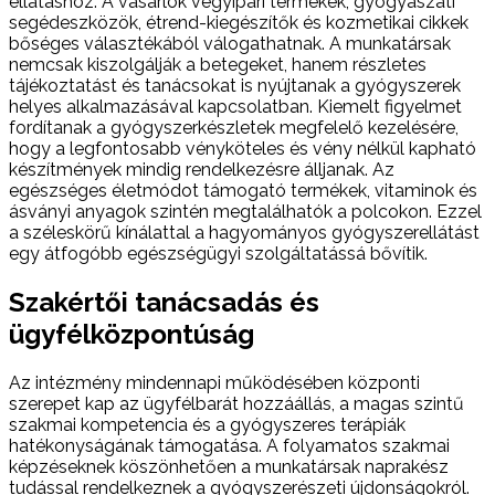
ellátáshoz. A vásárlók vegyipari termékek, gyógyászati
segédeszközök, étrend-kiegészítők és kozmetikai cikkek
bőséges választékából válogathatnak. A munkatársak
nemcsak kiszolgálják a betegeket, hanem részletes
tájékoztatást és tanácsokat is nyújtanak a gyógyszerek
helyes alkalmazásával kapcsolatban. Kiemelt figyelmet
fordítanak a gyógyszerkészletek megfelelő kezelésére,
hogy a legfontosabb vényköteles és vény nélkül kapható
készítmények mindig rendelkezésre álljanak. Az
egészséges életmódot támogató termékek, vitaminok és
ásványi anyagok szintén megtalálhatók a polcokon. Ezzel
a széleskörű kínálattal a hagyományos gyógyszerellátást
egy átfogóbb egészségügyi szolgáltatássá bővítik.
Szakértői tanácsadás és
ügyfélközpontúság
Az intézmény mindennapi működésében központi
szerepet kap az ügyfélbarát hozzáállás, a magas szintű
szakmai kompetencia és a gyógyszeres terápiák
hatékonyságának támogatása. A folyamatos szakmai
képzéseknek köszönhetően a munkatársak naprakész
tudással rendelkeznek a gyógyszerészeti újdonságokról.