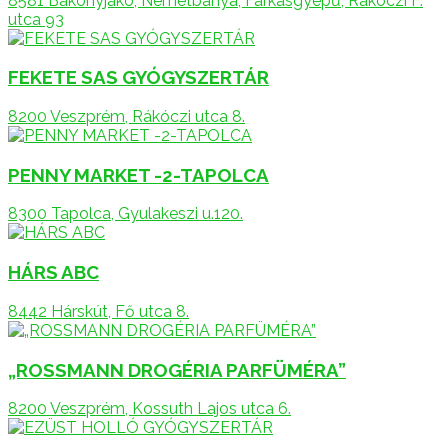
8581 Bakonyjákó, Németbánya, Farkasgyepű, Rákóczi F.
utca 93
FEKETE SAS GYÓGYSZERTÁR
8200 Veszprém, Rákóczi utca 8.
PENNY MARKET -2-TAPOLCA
8300 Tapolca, Gyulakeszi u.120.
HÁRS ABC
8442 Hárskút, Fő utca 8.
„ROSSMANN DROGÉRIA PARFÜMÉRA”
8200 Veszprém, Kossuth Lajos utca 6.