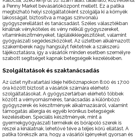
Kalocsa, Széchenyi út 10. szám alatt található, közvetlenül
a Penny Market bevásárlóközpont mellett. Ez a patika
megbízható helyi szolgáltatóként szolgálja ki a környék
lakosságát, biztosítva a magas színvonalú
gyógyszerellátást és tanácsadást. Széles választékban
kínálnak vényköteles és vény nélküli gyógyszereket,
vitaminkészítményeket, táplálékkiegészítőket, valamint
gyógyászati segédeszközöket. Az üzletben alkalmazott
szakemberek nagy hangsúlyt fektetnek a szakszerű
tájékoztatásra, így a vásárlók minden esetben személyre
szabott segítséget kapnak betegségeik kezelésében.
Szolgáltatások és szaktanácsadás
Az üzlet nyitvatartási ideje hétköznapokon 8:00 és 17:00
óra között biztosít a vásárlók számára elérhető
szolgáltatásokat. A gyógyszertárban elérhető többek
között a vérnyomásmérés, tanácsadás a különböző
gyógyszerek és készítmények alkalmazásáról, valamint
támogatás allergia és egyéb krónikus betegségek
kezelésében. Speciális készítmények, mint a
gyermekgyógyászati termékek és bőrápoló szerek is
részei a kínálatnak, lehetővé téve a teljes körű ellátást. A
patika törekszik arra, hogy a vásárlói igényeket gyorsan és