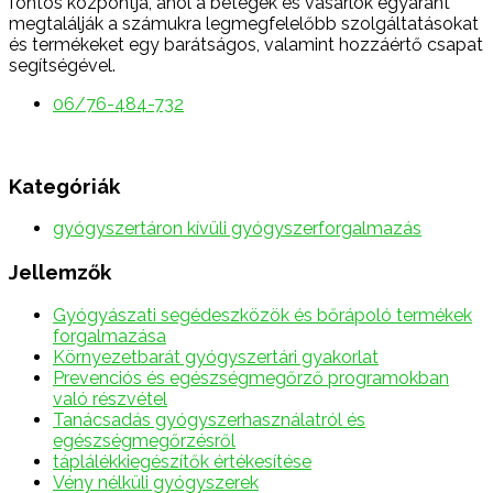
fontos központja, ahol a betegek és vásárlók egyaránt
megtalálják a számukra legmegfelelőbb szolgáltatásokat
és termékeket egy barátságos, valamint hozzáértő csapat
segítségével.
06/76-484-732
Kategóriák
gyógyszertáron kívüli gyógyszerforgalmazás
Jellemzők
Gyógyászati segédeszközök és bőrápoló termékek
forgalmazása
Környezetbarát gyógyszertári gyakorlat
Prevenciós és egészségmegőrző programokban
való részvétel
Tanácsadás gyógyszerhasználatról és
egészségmegőrzésről
táplálékkiegészítők értékesítése
Vény nélküli gyógyszerek