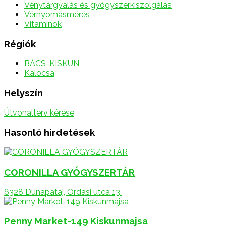
Vénytárgyalás és gyógyszerkiszolgálás
Vérnyomásmérés
Vitaminok
Régiók
BÁCS-KISKUN
Kalocsa
Helyszín
Útvonalterv kérése
Hasonló hirdetések
CORONILLA GYÓGYSZERTÁR
6328 Dunapataj, Ordasi utca 13.
Penny Market-149 Kiskunmajsa