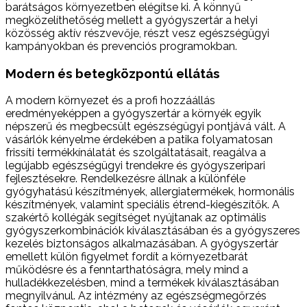
barátságos környezetben elégítse ki. A könnyű
megközelíthetőség mellett a gyógyszertár a helyi
közösség aktív részvevője, részt vesz egészségügyi
kampányokban és prevenciós programokban.
Modern és betegközpontú ellátás
A modern környezet és a profi hozzáállás
eredményeképpen a gyógyszertár a környék egyik
népszerű és megbecsült egészségügyi pontjává vált. A
vásárlók kényelme érdekében a patika folyamatosan
frissíti termékkínálatát és szolgáltatásait, reagálva a
legújabb egészségügyi trendekre és gyógyszeripari
fejlesztésekre. Rendelkezésre állnak a különféle
gyógyhatású készítmények, allergiatermékek, hormonális
készítmények, valamint speciális étrend-kiegészítők. A
szakértő kollégák segítséget nyújtanak az optimális
gyógyszerkombinációk kiválasztásában és a gyógyszeres
kezelés biztonságos alkalmazásában. A gyógyszertár
emellett külön figyelmet fordít a környezetbarát
működésre és a fenntarthatóságra, mely mind a
hulladékkezelésben, mind a termékek kiválasztásában
megnyilvánul. Az intézmény az egészségmegőrzés