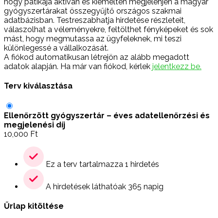
hogy patikája aktívan és kiemelten megjelenjen a magyar
gyógyszertárakat összegyűjtő országos szakmai
adatbázisban. Testreszabhatja hirdetése részleteit,
válaszolhat a véleményekre, feltölthet fényképeket és sok
mást, hogy megmutassa az ügyfeleknek, mi teszi
különlegessé a vállalkozását.
A fiókod automatikusan létrejön az alább megadott
adatok alapján. Ha már van fiókod, kérlek
jelentkezz be.
Terv kiválasztása
Ellenőrzött gyógyszertár – éves adatellenőrzési és
megjelenési díj
10,000
Ft
Ez a terv tartalmazza 1 hirdetés
A hirdetések láthatóak 365 napig
Űrlap kitöltése