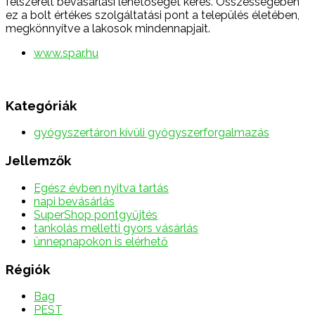
felszerelt bevásárlási lehetőséget keres. Összességében
ez a bolt értékes szolgáltatási pont a település életében,
megkönnyítve a lakosok mindennapjait.
www.spar.hu
Kategóriák
gyógyszertáron kívüli gyógyszerforgalmazás
Jellemzők
Egész évben nyitva tartás
napi bevásárlás
SuperShop pontgyűjtés
tankolás melletti gyors vásárlás
ünnepnapokon is elérhető
Régiók
Bag
PEST