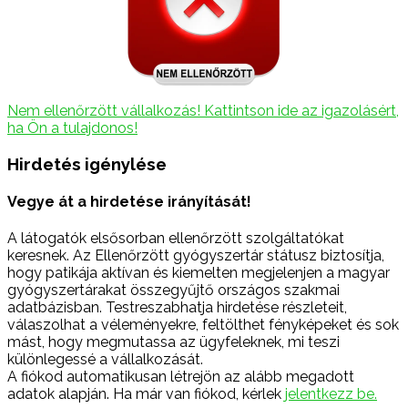
Nem ellenőrzött vállalkozás! Kattintson ide az igazolásért,
ha Ön a tulajdonos!
Hirdetés igénylése
Vegye át a hirdetése irányítását!
A látogatók elsősorban ellenőrzött szolgáltatókat
keresnek. Az Ellenőrzött gyógyszertár státusz biztosítja,
hogy patikája aktívan és kiemelten megjelenjen a magyar
gyógyszertárakat összegyűjtő országos szakmai
adatbázisban. Testreszabhatja hirdetése részleteit,
válaszolhat a véleményekre, feltölthet fényképeket és sok
mást, hogy megmutassa az ügyfeleknek, mi teszi
különlegessé a vállalkozását.
A fiókod automatikusan létrejön az alább megadott
adatok alapján. Ha már van fiókod, kérlek
jelentkezz be.