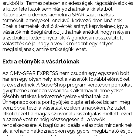
árukból is. Természetesen az édességek, rágcsálnivalók és
a különféle italok sem hiányozhatnak a kínálatból.
Különösen érdemes kiemelni a SPAR saját márkás
termékeit, amelyeket rendkívül kedvező áron kínálnak.
Ezek a termékek kiváló ár-érték arányt képviselnek, így a
vásárlók minőségi áruhoz juthatnak anélkül, hogy mélyen
a zsebükbe kellene nyúlniuk. A gondosan összeállított
választék célja, hogy a vevők mindent egy helyen
megtaláljanak, amire szükségük lehet.
Extra előnyök a vásárlóknak
Az OMV-SPAR EXPRESS nem csupán egy egyszerű bolt,
hanem egy olyan hely, ahol a vásárlók további előnyöket
is élvezhetnek. A SuperShop program keretében pontokat
gyűjthetnek minden vásárlásuk alkalmával, amelyeket
később értékes kedvezményekre válthatnak be.
Ünnepnapokon a pontgyűjtés dupla értékkel bír, ami még
vonzóbbá teszi a vásárlást ezeken a napokon. Az üzlet
elkötelezett a magas színvonalú kiszolgálás mellett, ezért
a személyzet mindig készségesen áll a vevők
rendelkezésére. A bagi üzlet ideális választás mindenkinek,
aki a rohanó hétköznapokon egy gyors, megbízható és jól