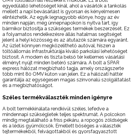
OMV töltőállomás részeként működik. Ez a bolt
egyedülálló lehetőséget kínál, ahol a vásárlók a tankolás
mellett a napi bevásárlást is gyorsan és kényelmesen
elintézhetik. Az egyik legnagyobb előnye, hogy az év
minden napján, még ünnepnapokon is nyitva tart, így
bármikor biztosítja a szükséges termékek beszerzését. Ez
a folyamatos rendelkezésre állás hatalmas segítséget
jelent a helyi közösség és az átutazók számára egyaránt.
Az üzlet könnyen megközelíthető autóval, hiszen a
töltőállomás infrastruktúrája kiváló parkolási lehetőséget
biztosít. A modern és tiszta belső tér kellemes vásárlási
élményt nyújt minden betérő számára. A bolt a SPAR
express hálózat megbízható tagja, amely országszerte
több mint 80 OMV kúton van jelen. Ez a hálózati háttér
garantálja az egységesen magas színvonalú szolgáltatást
és a megbízhatóságot.
Széles termékválaszték minden igényre
A bolt termékkínálata rendkívül széles, lefedve a
mindennapi szükségletek teljes spektrumát. A polcokon
mindig megtalálható a friss pékáru, a ropogós zöldségek
és a lédús gyümölcsök. Emellett bőséges a választék
tejtermékekből, felvágottakból és gyorsfagyasztott