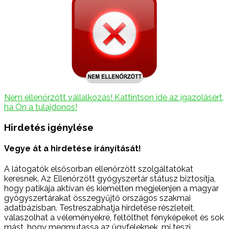
Nem ellenőrzött vállalkozás! Kattintson ide az igazolásért,
ha Ön a tulajdonos!
Hirdetés igénylése
Vegye át a hirdetése irányítását!
A látogatók elsősorban ellenőrzött szolgáltatókat
keresnek. Az Ellenőrzött gyógyszertár státusz biztosítja,
hogy patikája aktívan és kiemelten megjelenjen a magyar
gyógyszertárakat összegyűjtő országos szakmai
adatbázisban. Testreszabhatja hirdetése részleteit,
válaszolhat a véleményekre, feltölthet fényképeket és sok
mást, hogy megmutassa az ügyfeleknek, mi teszi