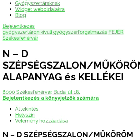
Gyógyszertáraknak
Widget weboldalakra
Blog
Bejelentkezés
gyógyszertáron kívüli gyógyszerforgalmazás
FEJÉR
,
Székesfehérvár
N – D
SZÉPSÉGSZALON/MŰKÖRÖ
ALAPANYAG és KELLÉKEI
8000 Székesfehérvár, Budai út 18.
Bejelentkezés a könyvjelzők számára
Áttekintés
Helyszín
Vélemény hozzáadása
N – D SZÉPSÉGSZALON/MŰKÖRÖM