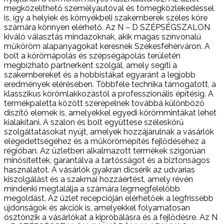
megközelíthető személyautóval és tömegközlekedéssel
is, így a helyiek és környékbeli szakemberek széles köre
számára könnyen elérhető. Az N – D SZÉPSÉGSZALON
kiváló választás mindazoknak, akik magas színvonalú
műköröm alapanyagokat keresnek Székesfehérváron. A
bolt a körömápolás és szépségápolás területén
megbízható partnerként szolgál, amely segíti a
szakembereket és a hobbistákat egyaránt a legjobb
eredmények elérésében. Többféle technika támogatott, a
klasszikus körömlakkozástól a professzionális építésig. A
termékpaletta között szerepelnek továbbá különböző
díszítő elemek is, amelyekkel egyedi körömmintákat lehet
kialakítani. A szalon és bolt együttese széleskörű
szolgáltatásokat nyújt, amelyek hozzájárulnak a vásárlók
elégedettségéhez és a műkörömépítés fejlődéséhez a
régióban. Az üzletben alkalmazott termékek szigorúan
minősítettek, garantálva a tartósságot és a biztonságos
használatot. A vásárlók gyakran dicsérik az udvarias
kiszolgálást és a szakmai hozzáértést, amely révén
mindenki megtalálja a számára legmegfelelőbb
megoldást. Az üzlet recepcióján elérhetőek a legfrissebb
újdonságok és akciók is, amelyekkel folyamatosan
ösztönzik a vásárlókat a kipróbálásra és a fejlődésre. Az N