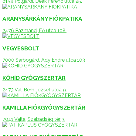
8154 Polgárdi, Deák Ferenc utca 25.
ARANYSÁRKÁNY FIÓKPATIKA
2476 Pázmánd, Fő utca 108.
VEGYESBOLT
7000 Sárbogárd, Ady Endre utca 103
KŐHÍD GYÓGYSZERTÁR
2473 Vál, Bem József utca 9.
KAMILLA FIÓKGYÓGYSZERTÁR
7041 Vajta, Szabadság tér 3.