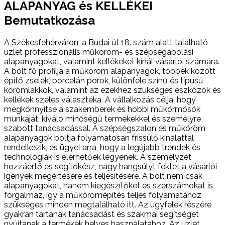
ALAPANYAG és KELLÉKEI
Bemutatkozása
A Székesfehérváron, a Budai út 18. szám alatt található
üzlet professzionális műköröm- és szépségápolási
alapanyagokat, valamint kellékeket kínál vásárlói számára.
A bolt fő profilja a műköröm alapanyagok, többek között
építő zselék, porcelán porok, különféle színű és típusú
körömlakkok, valamint az ezekhez szükséges eszközök és
kellékek széles választéka. A vállalkozás célja, hogy
megkönnyítse a szakemberek és hobbi műkörmösök
munkáját, kiváló minőségű termékekkel és személyre
szabott tanácsadással. A szépségszalon és műköröm
alapanyagok boltja folyamatosan frissülő kínálattal
rendelkezik, és ügyel arra, hogy a legújabb trendek és
technológiák is elérhetőek legyenek. A személyzet
hozzáértő és segítőkész, nagy hangsúlyt fektet a vásárlói
igények megértésére és teljesítésére. A bolt nem csak
alapanyagokat, hanem kiegészítőket és szerszámokat is
forgalmaz, így a műkörömépítés teljes folyamatához
szükséges minden megtalálható itt. Az ügyfelek részére
gyakran tartanak tanácsadást és szakmai segítséget
nyújtanak a termékek helyes használatához. Az üzlet