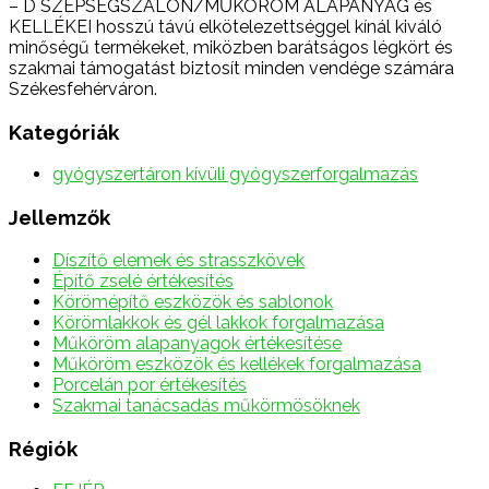
– D SZÉPSÉGSZALON/MŰKÖRÖM ALAPANYAG és
KELLÉKEI hosszú távú elkötelezettséggel kínál kiváló
minőségű termékeket, miközben barátságos légkört és
szakmai támogatást biztosít minden vendége számára
Székesfehérváron.
Kategóriák
gyógyszertáron kívüli gyógyszerforgalmazás
Jellemzők
Díszítő elemek és strasszkövek
Építő zselé értékesítés
Körömépítő eszközök és sablonok
Körömlakkok és gél lakkok forgalmazása
Műköröm alapanyagok értékesítése
Műköröm eszközök és kellékek forgalmazása
Porcelán por értékesítés
Szakmai tanácsadás műkörmösöknek
Régiók