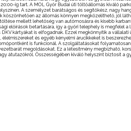
0:00-ig tart. A MOL Győr Budai úti töltőállomás kiváló parko
 helyszínen. A személyzet barátságos és segítőkész, nagy han
k köszönhetően az állomás könnyen megközelíthető, jól látha
ltése mellett lehetőség van autómosásra és kisebb karbanta
nsági előírások betartására, így a győri telephely is megfel
és DKV kártyákat is elfogadnak. Ezzel megkönnyítik a vállalat
t, élelmiszereket és egyéb kényelmi árucikkeket is beszerezhe
somópontként is funkcionál. A szolgáltatásokat folyamatosan
yezetbarát megoldásokat. Ez a létesítmény megbízható, korsz
vagy átutazókról. Összességében kiváló helyszínt biztosít a