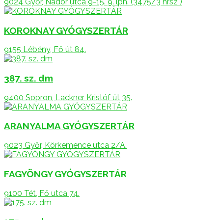
9024 Győr, Nádor utca 9-15. 9. lph. (3475/3 hrsz )
KOROKNAY GYÓGYSZERTÁR
9155 Lébény, Fő út 84.
387. sz. dm
9400 Sopron, Lackner Kristóf út 35.
ARANYALMA GYÓGYSZERTÁR
9023 Győr, Körkemence utca 2/A.
FAGYÖNGY GYÓGYSZERTÁR
9100 Tét, Fő utca 74.