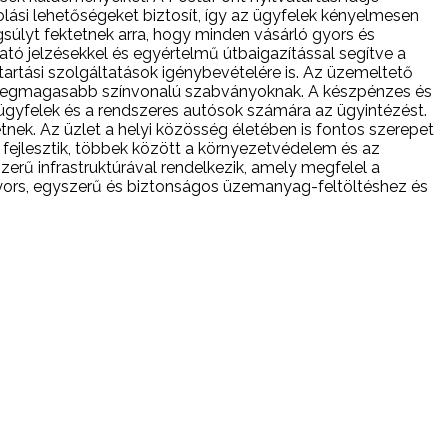
lási lehetőségeket biztosít, így az ügyfelek kényelmesen
gsúlyt fektetnek arra, hogy minden vásárló gyors és
tó jelzésekkel és egyértelmű útbaigazítással segítve a
rtási szolgáltatások igénybevételére is. Az üzemeltető
el a legmagasabb színvonalú szabványoknak. A készpénzes és
i ügyfelek és a rendszeres autósok számára az ügyintézést.
tnek. Az üzlet a helyi közösség életében is fontos szerepet
 fejlesztik, többek között a környezetvédelem és az
erű infrastruktúrával rendelkezik, amely megfelel a
 gyors, egyszerű és biztonságos üzemanyag-feltöltéshez és