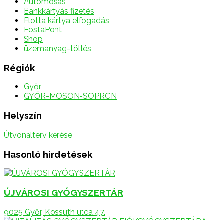
Autómosás
Bankkártyás fizetés
Flotta kártya elfogadás
PostaPont
Shop
üzemanyag-töltés
Régiók
Győr
GYŐR-MOSON-SOPRON
Helyszín
Útvonalterv kérése
Hasonló hirdetések
ÚJVÁROSI GYÓGYSZERTÁR
9025 Győr, Kossuth utca 47.