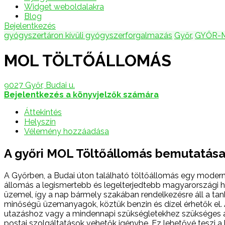
Widget weboldalakra
Blog
Bejelentkezés
gyógyszertáron kívüli gyógyszerforgalmazás
Győr
,
GYŐR-
MOL TÖLTŐÁLLOMÁS
9027 Győr, Budai u.
Bejelentkezés a könyvjelzők számára
Áttekintés
Helyszín
Vélemény hozzáadása
A győri MOL Töltőállomás bemutatás
A Győrben, a Budai úton található töltőállomás egy modern
állomás a legismertebb és legelterjedtebb magyarországi 
üzemel, így a nap bármely szakában rendelkezésre áll a ta
minőségű üzemanyagok, köztük benzin és dízel érhetők el. A 
utazáshoz vagy a mindennapi szükségletekhez szükséges al
postai szolgáltatások vehetők igénybe. Ez lehetővé teszi a