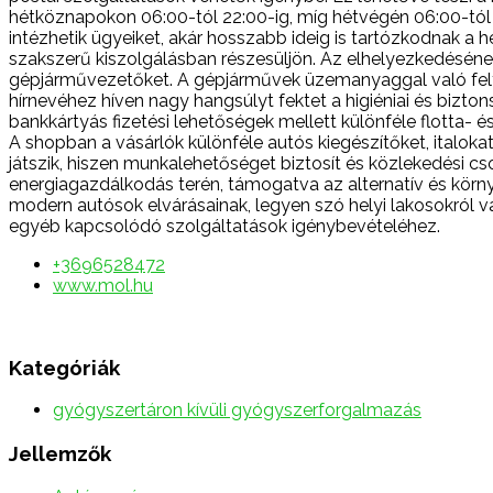
hétköznapokon 06:00-tól 22:00-ig, míg hétvégén 06:00-tól 2
intézhetik ügyeiket, akár hosszabb ideig is tartózkodnak a
szakszerű kiszolgálásban részesüljön. Az elhelyezkedéséne
gépjárművezetőket. A gépjárművek üzemanyaggal való feltö
hírnevéhez híven nagy hangsúlyt fektet a higiéniai és bizto
bankkártyás fizetési lehetőségek mellett különféle flotta- 
A shopban a vásárlók különféle autós kiegészítőket, italoka
játszik, hiszen munkalehetőséget biztosít és közlekedési c
energiagazdálkodás terén, támogatva az alternatív és körn
modern autósok elvárásainak, legyen szó helyi lakosokról 
egyéb kapcsolódó szolgáltatások igénybevételéhez.
+3696528472
www.mol.hu
Kategóriák
gyógyszertáron kívüli gyógyszerforgalmazás
Jellemzők