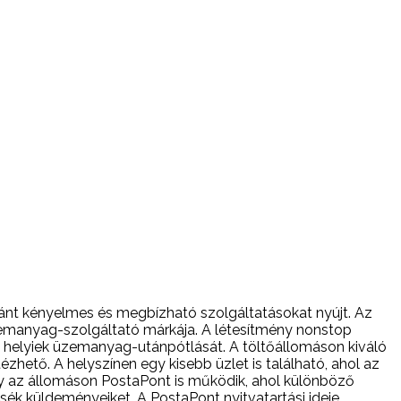
ránt kényelmes és megbízható szolgáltatásokat nyújt. Az
zemanyag-szolgáltató márkája. A létesítmény nonstop
a helyiek üzemanyag-utánpótlását. A töltőállomáson kiváló
hető. A helyszínen egy kisebb üzlet is található, ahol az
y az állomáson PostaPont is működik, ahol különböző
sék küldeményeiket. A PostaPont nyitvatartási ideje