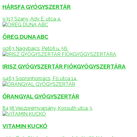
HÁRSFA GYÓGYSZERTÁR
9317 Szany, Ady E. utca 4.
ÖREG DUNA ABC
9063 Nagybajcs, Petőfi u. 56.
IRISZ GYÓGYSZERTÁR FIÓKGYÓGYSZERTÁRA
9463 Sopronhorpács, Fő utca 14.
ŐRANGYAL GYÓGYSZERTÁR
8438 Veszprémvarsány, Kossuth utca 3.
VITAMIN KUCKÓ