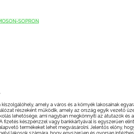
MOSON-SOPRON
a
 kiszolgálóhely, amely a város és a környék lakosainak egya
hálózat részeként működik, amely az ország egyik vezető ü
nkolás lehetősége, ami nagyban megkönnyíti az átutazók és 
fizetés készpénzzel vagy bankkártyával is egyszerűen elintéz
apvető termékeket lehet megvásárolni. Jelentős előny, hog
 helyi lakosok számára, hogy egyszerűen és gyorsan intézhes