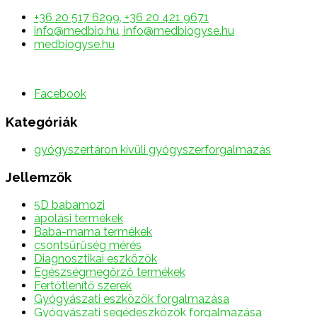
+36 20 517 6299, +36 20 421 9671
info@medbio.hu, info@medbiogyse.hu
medbiogyse.hu
Facebook
Kategóriák
gyógyszertáron kívüli gyógyszerforgalmazás
Jellemzők
5D babamozi
ápolási termékek
Baba-mama termékek
csontsűrűség mérés
Diagnosztikai eszközök
Egészségmegőrző termékek
Fertőtlenítő szerek
Gyógyászati eszközök forgalmazása
Gyógyászati segédeszközök forgalmazása