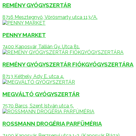
REMÉNY GYÓGYSZERTÁR
8716 Mesztegnyő, Vörösmarty utca 113/A.
PENNY MARKET
7400 Kaposvár, Tallián Gy. Utca 81.
REMÉNY GYÓGYSZERTÁR FIÓKGYÓGYSZERTÁRA
8713 Kéthely, Ady E. utca 4.
MEGVÁLTÓ GYÓGYSZERTÁR
7570 Barcs, Szent István utca 5.
ROSSMANN DROGÉRIA PARFÜMÉRIA
7400 Kaposvár, Berzsenyi utca 1-3. (Kaposvár Pláza)