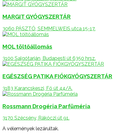
MARGIT GYÓGYSZERTÁR
3060 PÁSZTÓ, SEMMELWEIS utca 15-17.
MOL töltőállomás
3100 Salgótarján, Budapesti út 6350 hrsz.
EGÉSZSÉG PATIKA FIÓKGYÓGYSZERTÁR
3183 Karancskeszi, Fő út 44/A.
Rossmann Drogéria Parfüméria
3170 Szécsény, Rákóczi út 91.
A vélemények lezárultak.