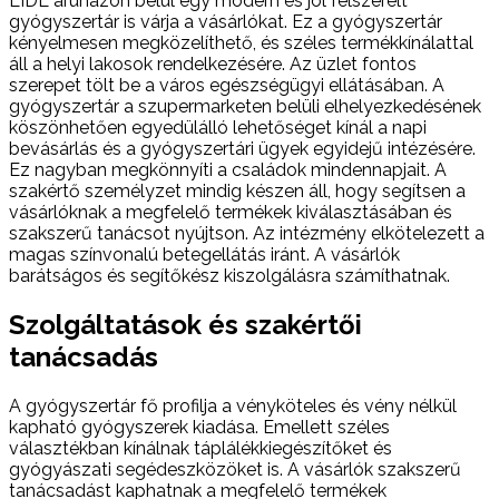
LIDL áruházon belül egy modern és jól felszerelt
gyógyszertár is várja a vásárlókat. Ez a gyógyszertár
kényelmesen megközelíthető, és széles termékkínálattal
áll a helyi lakosok rendelkezésére. Az üzlet fontos
szerepet tölt be a város egészségügyi ellátásában. A
gyógyszertár a szupermarketen belüli elhelyezkedésének
köszönhetően egyedülálló lehetőséget kínál a napi
bevásárlás és a gyógyszertári ügyek egyidejű intézésére.
Ez nagyban megkönnyíti a családok mindennapjait. A
szakértő személyzet mindig készen áll, hogy segítsen a
vásárlóknak a megfelelő termékek kiválasztásában és
szakszerű tanácsot nyújtson. Az intézmény elkötelezett a
magas színvonalú betegellátás iránt. A vásárlók
barátságos és segítőkész kiszolgálásra számíthatnak.
Szolgáltatások és szakértői
tanácsadás
A gyógyszertár fő profilja a vényköteles és vény nélkül
kapható gyógyszerek kiadása. Emellett széles
választékban kínálnak táplálékkiegészítőket és
gyógyászati segédeszközöket is. A vásárlók szakszerű
tanácsadást kaphatnak a megfelelő termékek