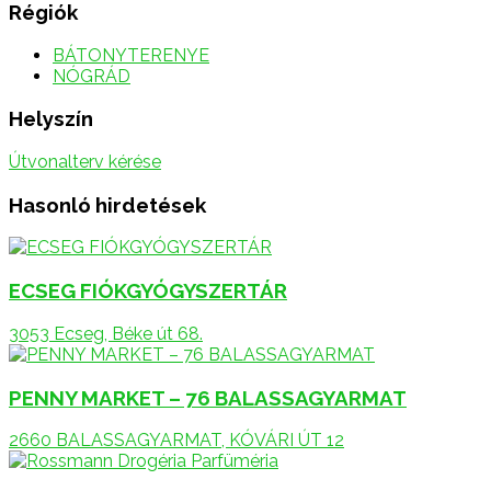
Régiók
BÁTONYTERENYE
NÓGRÁD
Helyszín
Útvonalterv kérése
Hasonló hirdetések
ECSEG FIÓKGYÓGYSZERTÁR
3053 Ecseg, Béke út 68.
PENNY MARKET – 76 BALASSAGYARMAT
2660 BALASSAGYARMAT, KÓVÁRI ÚT 12