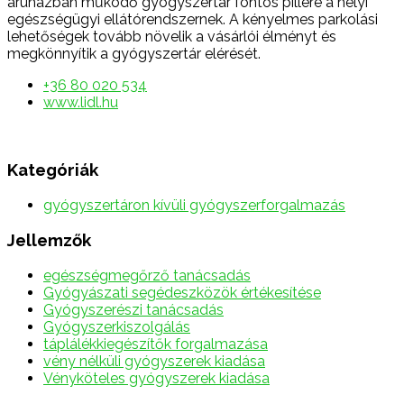
áruházban működő gyógyszertár fontos pillére a helyi
egészségügyi ellátórendszernek. A kényelmes parkolási
lehetőségek tovább növelik a vásárlói élményt és
megkönnyítik a gyógyszertár elérését.
+36 80 020 534
www.lidl.hu
Kategóriák
gyógyszertáron kívüli gyógyszerforgalmazás
Jellemzők
egészségmegőrző tanácsadás
Gyógyászati segédeszközök értékesítése
Gyógyszerészi tanácsadás
Gyógyszerkiszolgálás
táplálékkiegészítők forgalmazása
vény nélküli gyógyszerek kiadása
Vényköteles gyógyszerek kiadása