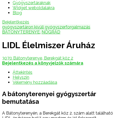
Gyógyszertáraknak
Widget weboldalakra
Blog
Bejelentkezés
gyógyszertáron kívüli gyógyszerforgalmazás
BÁTONYTERENYE
,
NÓGRÁD
LIDL Élelmiszer Áruház
3070 Bátonyterenye, Berekgát köz 2
Bejelentkezés a könyvjelzők számára
Áttekintés
Helyszín
Vélemény hozzáadása
A bátonyterenyei gyógyszertár
bemutatása
A Bátonyterenyén, a Berekgát köz 2. szám alatt található