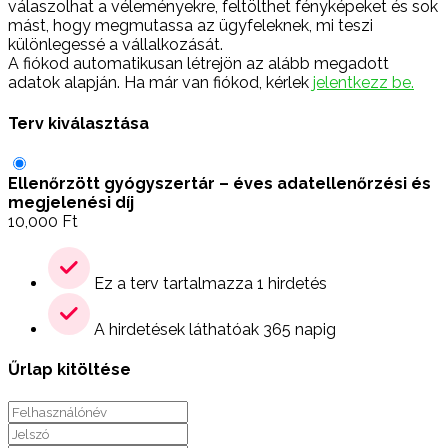
válaszolhat a véleményekre, feltölthet fényképeket és sok
mást, hogy megmutassa az ügyfeleknek, mi teszi
különlegessé a vállalkozását.
A fiókod automatikusan létrejön az alább megadott
adatok alapján. Ha már van fiókod, kérlek
jelentkezz be.
Terv kiválasztása
Ellenőrzött gyógyszertár – éves adatellenőrzési és
megjelenési díj
10,000
Ft
Ez a terv tartalmazza 1 hirdetés
A hirdetések láthatóak 365 napig
Űrlap kitöltése