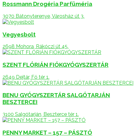
Rossmann Drogéria Parfüméria
3070 Bátonyterenye, Városház út 3.
Vegyesbolt
2698 Mohora, Rákóczi út 45.
SZENT FLÓRIÁN FIÓKGYÓGYSZERTÁR
2649 Dejtár, Fő tér 1.
BENU GYÓGYSZERTÁR SALGÓTARJÁN
BESZTERCEI
3100 Salgótarján, Beszterce tér 1.
PENNY MARKET – 157 – PÁSZTÓ