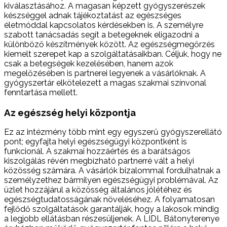
kiválasztásához. A magasan képzett gyógyszerészek
készséggel adnak tájékoztatást az egészséges
életmóddal kapcsolatos kérdésekben is. A személyre
szabott tanácsadás segít a betegeknek eligazodni a
különböző készítmények között. Az egészségmegőrzés
kiemelt szerepet kap a szolgáltatásaikban. Céljuk, hogy ne
csak a betegségek kezelésében, hanem azok
megelőzésében is partnerei legyenek a vásárlóknak. A
gyógyszertár elkötelezett a magas szakmai színvonal
fenntartása mellett.
Az egészség helyi központja
Ez az intézmény több mint egy egyszerű gyógyszerellátó
pont; egyfajta helyi egészségügyi központként is
funkcionál. A szakmai hozzáértés és a barátságos
kiszolgálás révén megbízható partnerré vált a helyi
közösség számára. A vásárlók bizalommal fordulhatnak a
személyzethez bármilyen egészségügyi problémával. Az
üzlet hozzájárul a közösség általános jólétéhez és
egészségtudatosságának növeléséhez. A folyamatosan
fejlődő szolgáltatások garantálják, hogy a lakosok mindig
a legjobb ellátásban részesüljenek. A LIDL Bátonyterenye