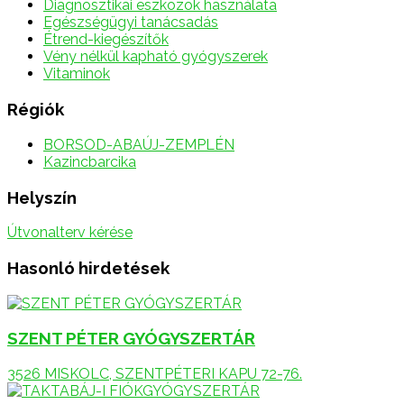
Diagnosztikai eszközök használata
Egészségügyi tanácsadás
Étrend-kiegészítők
Vény nélkül kapható gyógyszerek
Vitaminok
Régiók
BORSOD-ABAÚJ-ZEMPLÉN
Kazincbarcika
Helyszín
Útvonalterv kérése
Hasonló hirdetések
SZENT PÉTER GYÓGYSZERTÁR
3526 MISKOLC, SZENTPÉTERI KAPU 72-76.