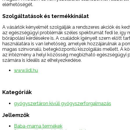
elérhetőségét.
Szolgáltatások és termékkínálat
A vásárlók kényelmét szolgálják a rendszeres akciók és k
az egészségügyi problémák széles spektrumát fedi le, így 
bőrápolási kérdésekre is. A családok igényeit szem előtt t
használatára is van lehetőség, amelyek hozzájárulnak a p
magas színvonalú, betegközpontú kiszolgálás mellett. A k
az intézmény a helyi közösség megbízható egészségügyi pa
számára is ideális az elhelyezkedése.
www.lidl.hu
Kategóriák
gyógyszertáron kívüli gyógyszerforgalmazás
Jellemzők
Baba-mama termékek