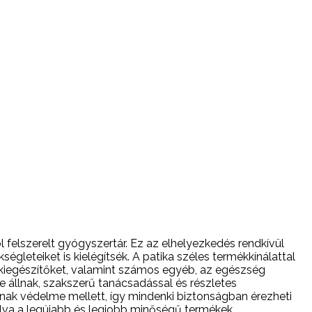
l felszerelt gyógyszertár. Ez az elhelyezkedés rendkívül
gleteiket is kielégítsék. A patika széles termékkínálattal
-kiegészítőket, valamint számos egyéb, az egészség
állnak, szakszerű tanácsadással és részletes
inak védelme mellett, így mindenki biztonságban érezheti
álva a legújabb és legjobb minőségű termékek