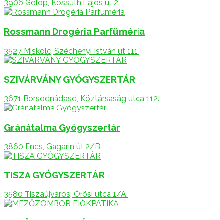
3906 Golop, Kossuth Lajos út 2.
Rossmann Drogéria Parfüméria
3527 Miskolc, Széchenyi István út 111.
SZIVÁRVÁNY GYÓGYSZERTÁR
3671 Borsodnádasd, Köztársaság utca 112.
Gránátalma Gyógyszertár
3860 Encs, Gagarin út 2/B.
TISZA GYÓGYSZERTÁR
3580 Tiszaújváros, Örösi utca 1/A.