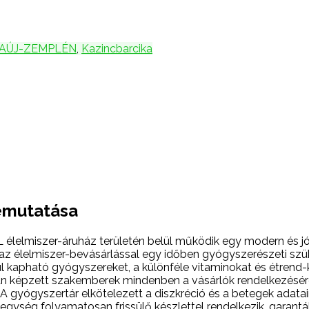
AÚJ-ZEMPLÉN
,
Kazincbarcika
bemutatása
L élelmiszer-áruház területén belül működik egy modern és jó
z élelmiszer-bevásárlással egy időben gyógyszerészeti szüksé
ül kapható gyógyszereket, a különféle vitaminokat és étrend
 képzett szakemberek mindenben a vásárlók rendelkezésére 
 A gyógyszertár elkötelezett a diszkréció és a betegek adata
egység folyamatosan frissülő készlettel rendelkezik, garant