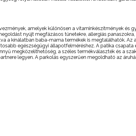
edvezmények, amelyek különösen a vitaminkészítmények és gy
megoldást nyújt megfázásos tünetekre, allergiás panaszokra
artva a kínálatban baba-mama termékek is megtalálhatók. Az 
ontosabb egészségügyi állapotfelméréshez. A patika csapata
önnyű megközelíthetőség, a széles termékválaszték és a sza
rtnere legyen. A parkolás egyszerűen megoldható az áruház