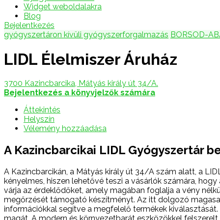
Widget weboldalakra
Blog
Bejelentkezés
gyógyszertáron kívüli gyógyszerforgalmazás
BORSOD-AB
LIDL Élelmiszer Áruház
3700 Kazincbarcika, Mátyás király út 34/A.
Bejelentkezés a könyvjelzők számára
Áttekintés
Helyszín
Vélemény hozzáadása
A Kazincbarcikai LIDL Gyógyszertár 
A Kazincbarcikán, a Mátyás király út 34/A szám alatt, a LID
kényelmes, hiszen lehetővé teszi a vásárlók számára, hogy a
várja az érdeklődőket, amely magában foglalja a vény nélk
megőrzését támogató készítményt. Az itt dolgozó magasan
információkkal segítve a megfelelő termékek kiválasztását.
magát. A modern és környezetbarát eszközökkel felszerelt 