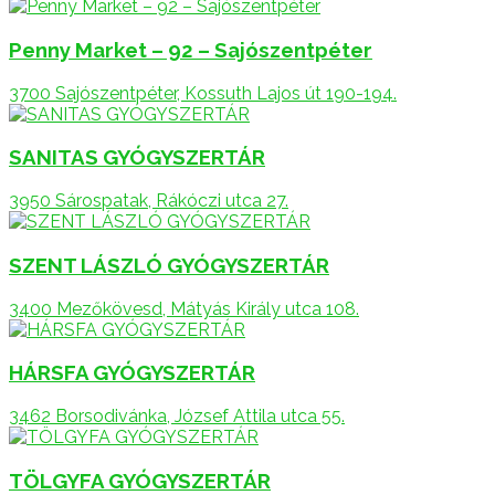
Penny Market – 92 – Sajószentpéter
3700 Sajószentpéter, Kossuth Lajos út 190-194.
SANITAS GYÓGYSZERTÁR
3950 Sárospatak, Rákóczi utca 27.
SZENT LÁSZLÓ GYÓGYSZERTÁR
3400 Mezőkövesd, Mátyás Király utca 108.
HÁRSFA GYÓGYSZERTÁR
3462 Borsodivánka, József Attila utca 55.
TÖLGYFA GYÓGYSZERTÁR