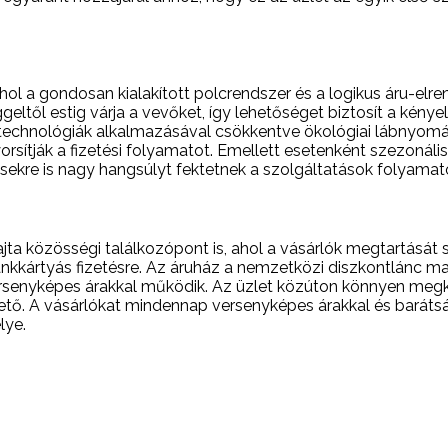
ol a gondosan kialakított polcrendszer és a logikus áru-elr
ggeltől estig várja a vevőket, így lehetőséget biztosít a kén
echnológiák alkalmazásával csökkentve ökológiai lábnyomát
orsítják a fizetési folyamatot. Emellett esetenként szezonáli
zésekre is nagy hangsúlyt fektetnek a szolgáltatások folyamat
a közösségi találkozópont is, ahol a vásárlók megtartását 
ankkártyás fizetésre. Az áruház a nemzetközi diszkontlánc m
senyképes árakkal működik. Az üzlet közúton könnyen megköze
ő. A vásárlókat mindennap versenyképes árakkal és barátság
lye.