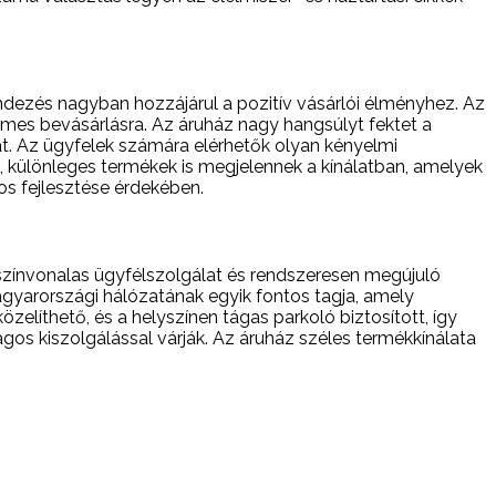
endezés nagyban hozzájárul a pozitív vásárlói élményhez. Az
yelmes bevásárlásra. Az áruház nagy hangsúlyt fektet a
. Az ügyfelek számára elérhetők olyan kényelmi
s, különleges termékek is megjelennek a kínálatban, amelyek
os fejlesztése érdekében.
színvonalas ügyfélszolgálat és rendszeresen megújuló
agyarországi hálózatának egyik fontos tagja, amely
líthető, és a helyszínen tágas parkoló biztosított, így
os kiszolgálással várják. Az áruház széles termékkínálata