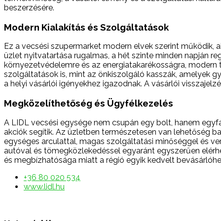
beszerzésére.
Modern Kialakítás és Szolgáltatások
Ez a vecsési szupermarket modern elvek szerint működik, ah
üzlet nyitvatartása rugalmas, a hét szinte minden napján re
környezetvédelemre és az energiatakarékosságra, modern t
szolgáltatások is, mint az önkiszolgáló kasszák, amelyek gy
a helyi vásárlói igényekhez igazodnak. A vásárlói visszajel
Megközelíthetőség és Ügyfélkezelés
A LIDL vecsési egysége nem csupán egy bolt, hanem egyfajt
akciók segítik. Az üzletben természetesen van lehetőség b
egységes arculattal, magas szolgáltatási minőséggel és ver
autóval és tömegközlekedéssel egyaránt egyszerűen elérhet
és megbízhatósága miatt a régió egyik kedvelt bevásárlóhe
+36 80 020 534
www.lidl.hu