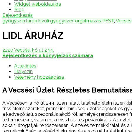
Widget weboldalakra
Blog
Bejelentkezés
gyógyszertáron kívüli gyógyszerforgalmazás
PEST
,
Vecsés
LIDL ÁRUHÁZ
2220 Vecsés, Fő út 244.
Bejelentkezés a könyvjelzők számára
Áttekintés
Helyszín
Vélemény hozzáadása
A Vecsési Üzlet Részletes Bemutatás
A Vecsésen, a Fő út 244. szám alatt található élelmiszer-ki
friss élelmiszereket, prémium minőségű zöldségeket és gyümö
a kedvező árú, szezonális akcióiról, amelyek rendszeresen fr
tejtermékekre, valamint a friss hús- és pékárukra is. Az üzl
sokan látogatják rendszeresen. A széles termékkínálat és 
termékminőség, a vásárlói élmény és a szolgáltatási kultúra