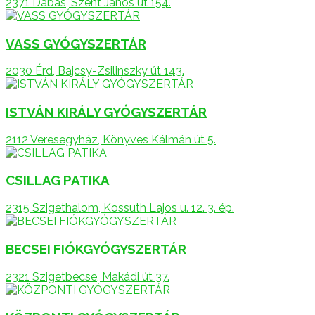
2371 Dabas, Szent János út 154.
VASS GYÓGYSZERTÁR
2030 Érd, Bajcsy-Zsilinszky út 143.
ISTVÁN KIRÁLY GYÓGYSZERTÁR
2112 Veresegyház, Könyves Kálmán út 5.
CSILLAG PATIKA
2315 Szigethalom, Kossuth Lajos u. 12. 3. ép.
BECSEI FIÓKGYÓGYSZERTÁR
2321 Szigetbecse, Makádi út 37.