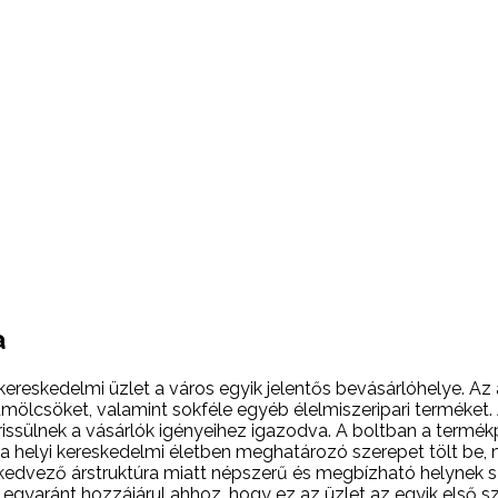
a
skereskedelmi üzlet a város egyik jelentős bevásárlóhelye. Az
lcsöket, valamint sokféle egyéb élelmiszeripari terméket. Az
issülnek a vásárlók igényeihez igazodva. A boltban a termékpal
et a helyi kereskedelmi életben meghatározó szerepet tölt be, 
a kedvező árstruktúra miatt népszerű és megbízható helynek 
 egyaránt hozzájárul ahhoz, hogy ez az üzlet az egyik első s