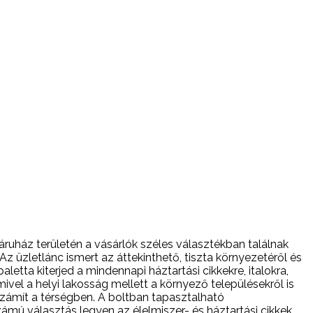
 áruház területén a vásárlók széles választékban találnak
 üzletlánc ismert az áttekinthető, tiszta környezetéről és
etta kiterjed a mindennapi háztartási cikkekre, italokra,
mivel a helyi lakosság mellett a környező településekről is
számít a térségben. A boltban tapasztalható
zámú választás legyen az élelmiszer- és háztartási cikkek