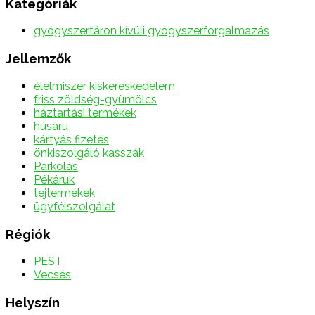
Kategóriák
gyógyszertáron kívüli gyógyszerforgalmazás
Jellemzők
élelmiszer kiskereskedelem
friss zöldség-gyümölcs
háztartási termékek
húsáru
kártyás fizetés
önkiszolgáló kasszák
Parkolás
Pékáruk
tejtermékek
ügyfélszolgálat
Régiók
PEST
Vecsés
Helyszín