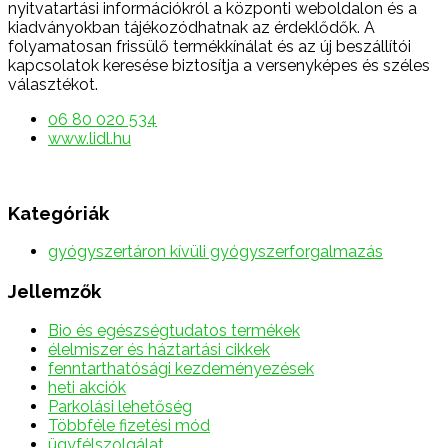
nyitvatartási információkról a központi weboldalon és a
kiadványokban tájékozódhatnak az érdeklődők. A
folyamatosan frissülő termékkínálat és az új beszállítói
kapcsolatok keresése biztosítja a versenyképes és széles
választékot.
06 80 020 534
www.lidl.hu
Kategóriák
gyógyszertáron kívüli gyógyszerforgalmazás
Jellemzők
Bio és egészségtudatos termékek
élelmiszer és háztartási cikkek
fenntarthatósági kezdeményezések
heti akciók
Parkolási lehetőség
Többféle fizetési mód
ügyfélszolgálat