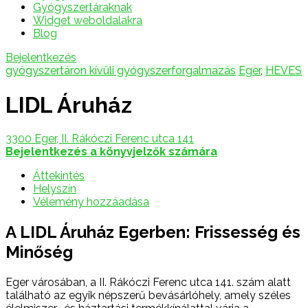
Gyógyszertáraknak
Widget weboldalakra
Blog
Bejelentkezés
gyógyszertáron kívüli gyógyszerforgalmazás
Eger
,
HEVES
LIDL Áruház
3300 Eger, II. Rákóczi Ferenc utca 141
Bejelentkezés a könyvjelzők számára
Áttekintés
Helyszín
Vélemény hozzáadása
A LIDL Áruház Egerben: Frissesség és
Minőség
Eger városában, a II. Rákóczi Ferenc utca 141. szám alatt
található az egyik népszerű bevásárlóhely, amely széles