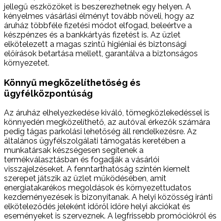
jellegű eszközöket is beszerezhetnek egy helyen. A
kényelmes vásárlási élményt tovább növeli, hogy az
áruház többféle fizetési módot elfogad, beleértve a
készpénzes és a bankkártyás fizetést is. Az üzlet
elkötelezett a magas szintű higiéniai és biztonsági
előírások betartása mellett, garantálva a biztonságos
környezetet.
Könnyű megközelíthetőség és
ügyfélközpontúság
Az áruház elhelyezkedése kiváló, tömegközlekedéssel is
könnyedén megközelíthető, az autóval érkezők számára
pedig tágas parkolási lehetőség áll rendelkezésre. Az
általános ügyfélszolgálati támogatás keretében a
munkatársak készségesen segítenek a
termékválasztásban és fogadják a vásárlói
visszajelzéseket. A fenntarthatóság szintén kiemelt
szerepet játszik az üzlet működésében, amit
energiatakarékos megoldások és környezettudatos
kezdeményezések is bizonyítanak. A helyi közösség iránti
elköteleződés jeleként időről időre helyi akciókat és
eseményeket is szerveznek. A legfrissebb promóciókról és