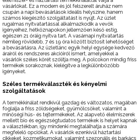
élelmiszer- és háztartási termékkínálattal várja a
vásárlókat. Ez a modern és jól felszerelt áruház nem
csupán a napi bevásárlások ideális helyszíne, hanem
számos kiegészítő szolgáltatást is nyújt. Az üzlet
rugalmas nyitvatartással alkalmazkodik a vevők
igényeihez, hétköznapokon jellemzően késő estig,
egészen 21 óráig nyitva tart. A vasárnapi nyitvatartás
némileg rövidebb, 7 és 19 óra között biztosít lehetőséget
a bevásárlásra. Az üzletlánc egyik helyi egysége kedvező
árairól és rendszeres akcióiról ismert, amelyekkel a
vásárlók széles körét szólítja meg. A polcokon mindig friss
termékek sorakoznak, kielégítve a legkülönbözőbb
igényeket.
Széles termékválaszték és kényelmi
szolgáltatások
A termékkínálat rendkívül gazdag és változatos, magában
foglalja a friss zöldségeket, gyümölcsöket, valamint a
minőségi hús- és tejtermékeket. Az alapvető élelmiszerek
mellett bio és egészségtudatos termékek is helyet kapnak
a választékban, így mindenki megtalálhatja a számára
megfelelő opciókat. A vásárlók ezenkívül háztartási
cikkeket, kozmetikumokat, valamint szezonális és barkács