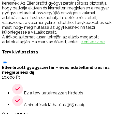
keresnek. Az Ellenőrzött gyógyszertár státusz biztosítja,
hogy patikája aktívan és kiemelten megjelenjen a magyar
gyógyszertárakat összegyűjtő országos szakmai
adatbázisban. Testreszabhatja hirdetése részleteit,
válaszolhat a véleményekre, feltölthet fényképeket és sok
mást, hogy megmutassa az ügyfeleknek, mi teszi
különlegessé a vállalkozását.
A fiókod automatikusan létrejön az alább megadott
adatok alapján. Ha már van fiókod, kérlek
jelentkezz be.
Terv kiválasztása
Ellenőrzött gyógyszertár – éves adatellenőrzési és
megjelenési díj
10,000
Ft
Ez a terv tartalmazza 1 hirdetés
A hirdetések láthatóak 365 napig