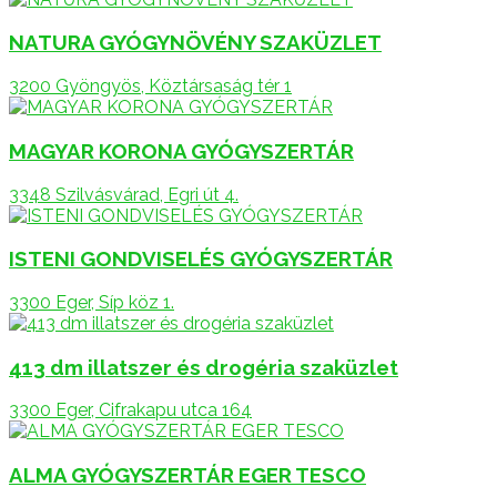
NATURA GYÓGYNÖVÉNY SZAKÜZLET
3200 Gyöngyös, Köztársaság tér 1
MAGYAR KORONA GYÓGYSZERTÁR
3348 Szilvásvárad, Egri út 4.
ISTENI GONDVISELÉS GYÓGYSZERTÁR
3300 Eger, Síp köz 1.
413 dm illatszer és drogéria szaküzlet
3300 Eger, Cifrakapu utca 164
ALMA GYÓGYSZERTÁR EGER TESCO