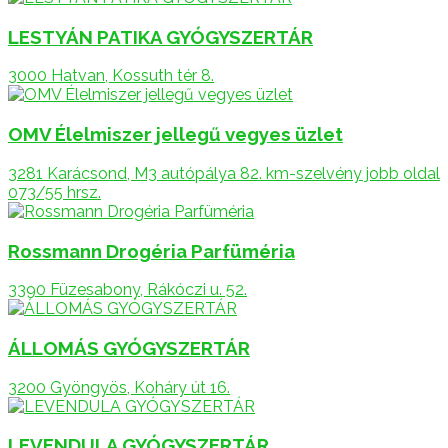
LESTYÁN PATIKA GYÓGYSZERTÁR
3000 Hatvan, Kossuth tér 8.
OMV Élelmiszer jellegű vegyes üzlet
3281 Karácsond, M3 autópálya 82. km-szelvény jobb oldal
073/55 hrsz.
Rossmann Drogéria Parfüméria
3390 Füzesabony, Rákóczi u. 52.
ÁLLOMÁS GYÓGYSZERTÁR
3200 Gyöngyös, Koháry út 16.
LEVENDULA GYÓGYSZERTÁR