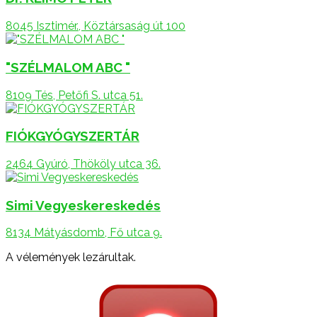
8045 Isztimér., Köztársaság út 100
"SZÉLMALOM ABC "
8109 Tés, Petőfi S. utca 51.
FIÓKGYÓGYSZERTÁR
2464 Gyúró, Thököly utca 36.
Simi Vegyeskereskedés
8134 Mátyásdomb, Fő utca 9.
A vélemények lezárultak.