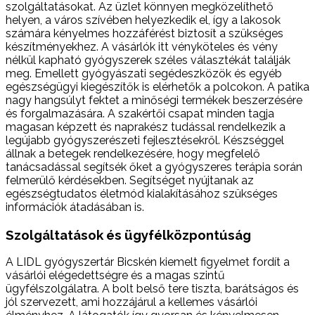
szolgáltatásokat. Az üzlet könnyen megközelíthető
helyen, a város szívében helyezkedik el, így a lakosok
számára kényelmes hozzáférést biztosít a szükséges
készítményekhez. A vásárlók itt vényköteles és vény
nélkül kapható gyógyszerek széles választékát találják
meg. Emellett gyógyászati segédeszközök és egyéb
egészségügyi kiegészítők is elérhetők a polcokon. A patika
nagy hangsúlyt fektet a minőségi termékek beszerzésére
és forgalmazására. A szakértői csapat minden tagja
magasan képzett és naprakész tudással rendelkezik a
legújabb gyógyszerészeti fejlesztésekről. Készséggel
állnak a betegek rendelkezésére, hogy megfelelő
tanácsadással segítsék őket a gyógyszeres terápia során
felmerülő kérdésekben. Segítséget nyújtanak az
egészségtudatos életmód kialakításához szükséges
információk átadásában is.
Szolgáltatások és ügyfélközpontúság
A LIDL gyógyszertár Bicskén kiemelt figyelmet fordít a
vásárlói elégedettségre és a magas szintű
ügyfélszolgálatra. A bolt belső tere tiszta, barátságos és
jól szervezett, ami hozzájárul a kellemes vásárlói