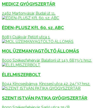
MEDICZ GYÓGYSZERTÁR
2462 Martonvásár, Budai út 11.
ÉDEN-PLUSZ Kft. 60. sz. ABC
8083 Csákvár, Petőfi utca 1.
MOL ÜZEMANYAGTÖLTŐ ÁLLOMÁS
8000 Székesfehérvár, Balatoni út 143. 6873/1 hrsz.
ÉLELMISZERBOLT
8044 Kincsesbánya, Kincsesi utca 42. 24/37 hrsz.
SZENT ISTVÁN PATIKA GYÓGYSZERTÁR
8000 Székesfehérvár, Sarló utca 25/B.