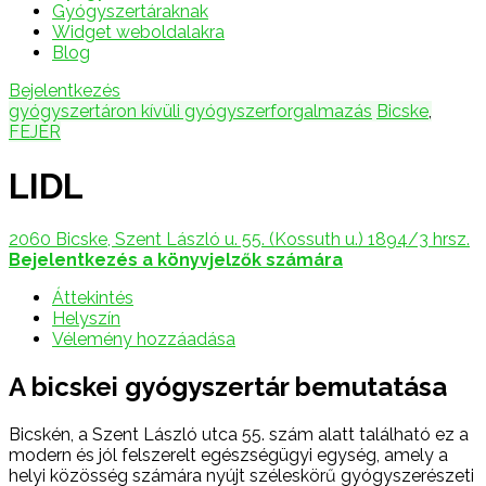
Gyógyszertáraknak
Widget weboldalakra
Blog
Bejelentkezés
gyógyszertáron kívüli gyógyszerforgalmazás
Bicske
,
FEJÉR
LIDL
2060 Bicske, Szent László u. 55. (Kossuth u.) 1894/3 hrsz.
Bejelentkezés a könyvjelzők számára
Áttekintés
Helyszín
Vélemény hozzáadása
A bicskei gyógyszertár bemutatása
Bicskén, a Szent László utca 55. szám alatt található ez a
modern és jól felszerelt egészségügyi egység, amely a
helyi közösség számára nyújt széleskörű gyógyszerészeti