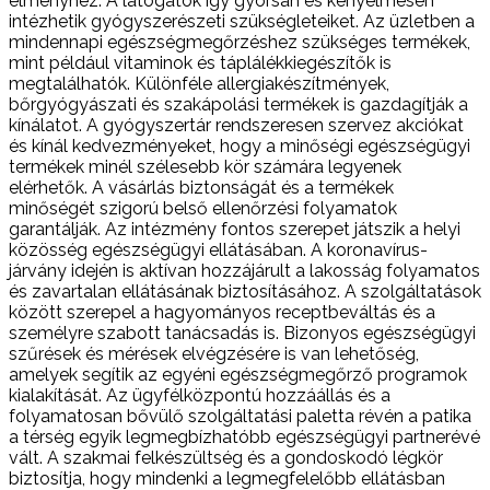
élményhez. A látogatók így gyorsan és kényelmesen
intézhetik gyógyszerészeti szükségleteiket. Az üzletben a
mindennapi egészségmegőrzéshez szükséges termékek,
mint például vitaminok és táplálékkiegészítők is
megtalálhatók. Különféle allergiakészítmények,
bőrgyógyászati és szakápolási termékek is gazdagítják a
kínálatot. A gyógyszertár rendszeresen szervez akciókat
és kínál kedvezményeket, hogy a minőségi egészségügyi
termékek minél szélesebb kör számára legyenek
elérhetők. A vásárlás biztonságát és a termékek
minőségét szigorú belső ellenőrzési folyamatok
garantálják. Az intézmény fontos szerepet játszik a helyi
közösség egészségügyi ellátásában. A koronavírus-
járvány idején is aktívan hozzájárult a lakosság folyamatos
és zavartalan ellátásának biztosításához. A szolgáltatások
között szerepel a hagyományos receptbeváltás és a
személyre szabott tanácsadás is. Bizonyos egészségügyi
szűrések és mérések elvégzésére is van lehetőség,
amelyek segítik az egyéni egészségmegőrző programok
kialakítását. Az ügyfélközpontú hozzáállás és a
folyamatosan bővülő szolgáltatási paletta révén a patika
a térség egyik legmegbízhatóbb egészségügyi partnerévé
vált. A szakmai felkészültség és a gondoskodó légkör
biztosítja, hogy mindenki a legmegfelelőbb ellátásban