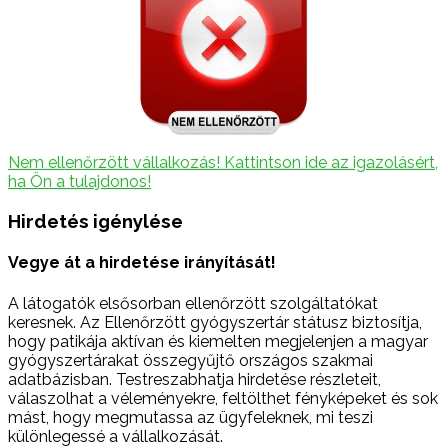
Nem ellenőrzött vállalkozás! Kattintson ide az igazolásért,
ha Ön a tulajdonos!
Hirdetés igénylése
Vegye át a hirdetése irányítását!
A látogatók elsősorban ellenőrzött szolgáltatókat
keresnek. Az Ellenőrzött gyógyszertár státusz biztosítja,
hogy patikája aktívan és kiemelten megjelenjen a magyar
gyógyszertárakat összegyűjtő országos szakmai
adatbázisban. Testreszabhatja hirdetése részleteit,
válaszolhat a véleményekre, feltölthet fényképeket és sok
mást, hogy megmutassa az ügyfeleknek, mi teszi
különlegessé a vállalkozását.