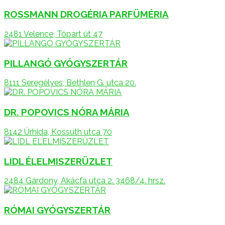
ROSSMANN DROGÉRIA PARFÜMÉRIA
2481 Velence, Tópart út 47
PILLANGÓ GYÓGYSZERTÁR
8111 Seregélyes, Bethlen G. utca 20.
DR. POPOVICS NÓRA MÁRIA
8142 Úrhida, Kossuth utca 70
LIDL ÉLELMISZERÜZLET
2484 Gárdony, Akácfa utca 2. 3468/4. hrsz.
RÓMAI GYÓGYSZERTÁR