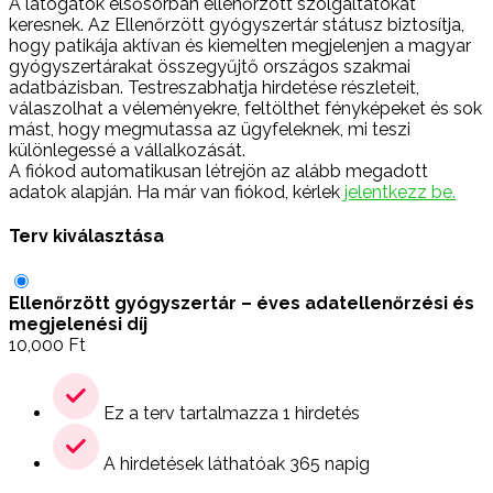
A látogatók elsősorban ellenőrzött szolgáltatókat
keresnek. Az Ellenőrzött gyógyszertár státusz biztosítja,
hogy patikája aktívan és kiemelten megjelenjen a magyar
gyógyszertárakat összegyűjtő országos szakmai
adatbázisban. Testreszabhatja hirdetése részleteit,
válaszolhat a véleményekre, feltölthet fényképeket és sok
mást, hogy megmutassa az ügyfeleknek, mi teszi
különlegessé a vállalkozását.
A fiókod automatikusan létrejön az alább megadott
adatok alapján. Ha már van fiókod, kérlek
jelentkezz be.
Terv kiválasztása
Ellenőrzött gyógyszertár – éves adatellenőrzési és
megjelenési díj
10,000
Ft
Ez a terv tartalmazza 1 hirdetés
A hirdetések láthatóak 365 napig