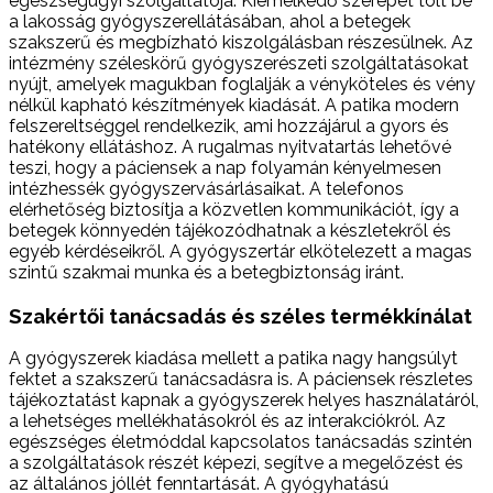
egészségügyi szolgáltatója. Kiemelkedő szerepet tölt be
a lakosság gyógyszerellátásában, ahol a betegek
szakszerű és megbízható kiszolgálásban részesülnek. Az
intézmény széleskörű gyógyszerészeti szolgáltatásokat
nyújt, amelyek magukban foglalják a vényköteles és vény
nélkül kapható készítmények kiadását. A patika modern
felszereltséggel rendelkezik, ami hozzájárul a gyors és
hatékony ellátáshoz. A rugalmas nyitvatartás lehetővé
teszi, hogy a páciensek a nap folyamán kényelmesen
intézhessék gyógyszervásárlásaikat. A telefonos
elérhetőség biztosítja a közvetlen kommunikációt, így a
betegek könnyedén tájékozódhatnak a készletekről és
egyéb kérdéseikről. A gyógyszertár elkötelezett a magas
szintű szakmai munka és a betegbiztonság iránt.
Szakértői tanácsadás és széles termékkínálat
A gyógyszerek kiadása mellett a patika nagy hangsúlyt
fektet a szakszerű tanácsadásra is. A páciensek részletes
tájékoztatást kapnak a gyógyszerek helyes használatáról,
a lehetséges mellékhatásokról és az interakciókról. Az
egészséges életmóddal kapcsolatos tanácsadás szintén
a szolgáltatások részét képezi, segítve a megelőzést és
az általános jóllét fenntartását. A gyógyhatású