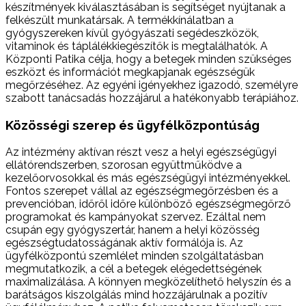
készítmények kiválasztásában is segítséget nyújtanak a
felkészült munkatársak. A termékkínálatban a
gyógyszereken kívül gyógyászati segédeszközök,
vitaminok és táplálékkiegészítők is megtalálhatók. A
Központi Patika célja, hogy a betegek minden szükséges
eszközt és információt megkapjanak egészségük
megőrzéséhez. Az egyéni igényekhez igazodó, személyre
szabott tanácsadás hozzájárul a hatékonyabb terápiához.
Közösségi szerep és ügyfélközpontúság
Az intézmény aktívan részt vesz a helyi egészségügyi
ellátórendszerben, szorosan együttműködve a
kezelőorvosokkal és más egészségügyi intézményekkel.
Fontos szerepet vállal az egészségmegőrzésben és a
prevencióban, időről időre különböző egészségmegőrző
programokat és kampányokat szervez. Ezáltal nem
csupán egy gyógyszertár, hanem a helyi közösség
egészségtudatosságának aktív formálója is. Az
ügyfélközpontú szemlélet minden szolgáltatásban
megmutatkozik, a cél a betegek elégedettségének
maximalizálása. A könnyen megközelíthető helyszín és a
barátságos kiszolgálás mind hozzájárulnak a pozitív