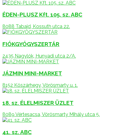
ÉDEN-PLUSZ Kft. 105. sz. ABC
8088 Tabajd, Kossuth utca 22.
FIÓKGYÓGYSZERTÁR
2435 Nagylók, Hunyadi utca 2/A.
JÁZMIN MINI-MARKET
8152 Kőszárhegy, Vörösmarty u. 1.
18. sz. ÉLELMISZER ÜZLET
8089 Vértesacsa, Vörösmarty Mihály utca 5.
41. sz. ABC