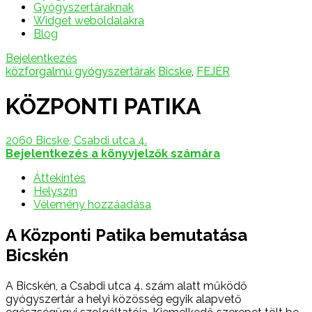
Gyógyszertáraknak
Widget weboldalakra
Blog
Bejelentkezés
közforgalmú gyógyszertárak
Bicske
,
FEJÉR
KÖZPONTI PATIKA
2060 Bicske, Csabdi utca 4.
Bejelentkezés a könyvjelzők számára
Áttekintés
Helyszín
Vélemény hozzáadása
A Központi Patika bemutatása
Bicskén
A Bicskén, a Csabdi utca 4. szám alatt működő
gyógyszertár a helyi közösség egyik alapvető