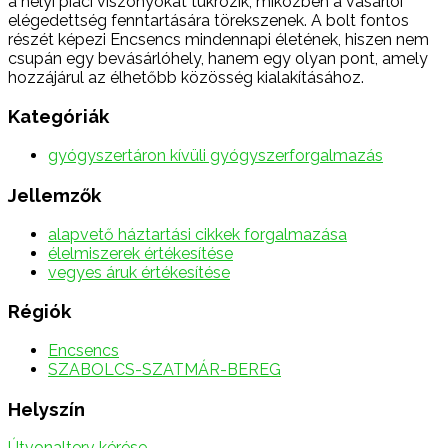
a helyi piaci viszonyokat tükrözik, miközben a vásárlói
elégedettség fenntartására törekszenek. A bolt fontos
részét képezi Encsencs mindennapi életének, hiszen nem
csupán egy bevásárlóhely, hanem egy olyan pont, amely
hozzájárul az élhetőbb közösség kialakításához.
Kategóriák
gyógyszertáron kívüli gyógyszerforgalmazás
Jellemzők
alapvető háztartási cikkek forgalmazása
élelmiszerek értékesítése
vegyes áruk értékesítése
Régiók
Encsencs
SZABOLCS-SZATMÁR-BEREG
Helyszín
Útvonalterv kérése