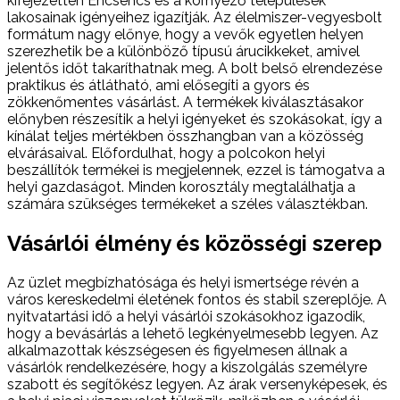
kifejezetten Encsencs és a környező települések
lakosainak igényeihez igazítják. Az élelmiszer-vegyesbolt
formátum nagy előnye, hogy a vevők egyetlen helyen
szerezhetik be a különböző típusú árucikkeket, amivel
jelentős időt takaríthatnak meg. A bolt belső elrendezése
praktikus és átlátható, ami elősegíti a gyors és
zökkenőmentes vásárlást. A termékek kiválasztásakor
előnyben részesítik a helyi igényeket és szokásokat, így a
kínálat teljes mértékben összhangban van a közösség
elvárásaival. Előfordulhat, hogy a polcokon helyi
beszállítók termékei is megjelennek, ezzel is támogatva a
helyi gazdaságot. Minden korosztály megtalálhatja a
számára szükséges termékeket a széles választékban.
Vásárlói élmény és közösségi szerep
Az üzlet megbízhatósága és helyi ismertsége révén a
város kereskedelmi életének fontos és stabil szereplője. A
nyitvatartási idő a helyi vásárlói szokásokhoz igazodik,
hogy a bevásárlás a lehető legkényelmesebb legyen. Az
alkalmazottak készségesen és figyelmesen állnak a
vásárlók rendelkezésére, hogy a kiszolgálás személyre
szabott és segítőkész legyen. Az árak versenyképesek, és