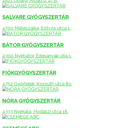
4821 Ópályi, Árpád u. 4/B.
SALVARE GYÓGYSZERTÁR
4700 Mátészalka, Eötvös utca 1.
BÁTOR GYÓGYSZERTÁR
4300 Nyírbátor, Édesanyák útja 1.
FIÓKGYÓGYSZERTÁR
4752 Győrtelek, Kossuth utca 80.
NÓRA GYÓGYSZERTÁR
4333 Nyírkáta, Hodászi utca 18.