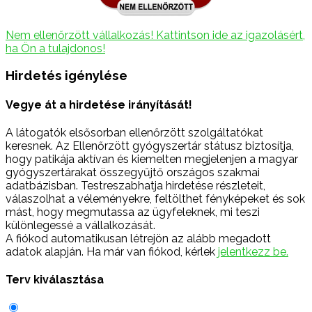
Nem ellenőrzött vállalkozás! Kattintson ide az igazolásért,
ha Ön a tulajdonos!
Hirdetés igénylése
Vegye át a hirdetése irányítását!
A látogatók elsősorban ellenőrzött szolgáltatókat
keresnek. Az Ellenőrzött gyógyszertár státusz biztosítja,
hogy patikája aktívan és kiemelten megjelenjen a magyar
gyógyszertárakat összegyűjtő országos szakmai
adatbázisban. Testreszabhatja hirdetése részleteit,
válaszolhat a véleményekre, feltölthet fényképeket és sok
mást, hogy megmutassa az ügyfeleknek, mi teszi
különlegessé a vállalkozását.
A fiókod automatikusan létrejön az alább megadott
adatok alapján. Ha már van fiókod, kérlek
jelentkezz be.
Terv kiválasztása