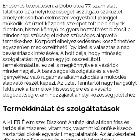
Encsencs településen, a Dobó utca 77. szám alatt
található ez a helyi közösséget kiszolgáló szaküzlet,
amely elsősorban élelmiszer-vegyesbolt jelleggel
működik. Az üzlet központi szerepet tölt be a helyiek
életében, hiszen könnyű és gyors hozzáférést biztosít a
mindennapi szükségletekhez szükséges alapvető
termékekhez. Központi elhelyezkedésének köszönhetően
egyszerűen megközelíthető, így ideális választás a napi
bevásárlások intézésére. A bolt célja, hogy minőségi
szolgáltatást nyújtson egy jól összeállított
termékkínálattal, ezzel is megkönnyítve a vásárlók
mindennapjait. A barátságos kiszolgálás és a vevői
igényekhez való rugalmas alkalmazkodás a működés
alapvető részét képezi. Az üzlet fenntartói nagy hangsúlyt
fektetnek a termékek frissességére és a vásárlói
elégedettségre, ami hozzájárul a helyi közösség jólétéhez.
Termékkínálat és szolgáltatások
A KLEB Élelmiszer Diszkont Áruház kínálatában friss és
tartós élelmiszerek, vitaminok, valamint különféle kisebb
háztartási cikkek egyaránt megtalálhatók. Az árukészletet