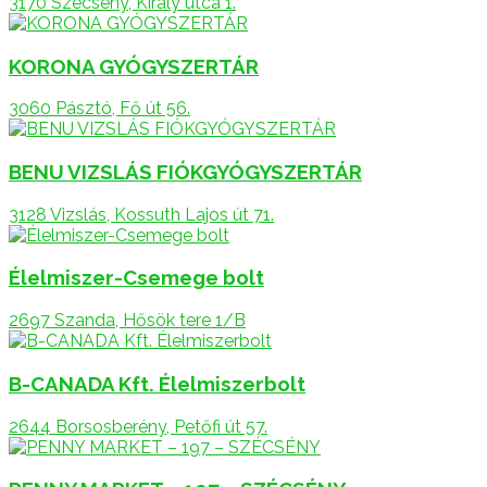
3170 Szécsény, Király utca 1.
KORONA GYÓGYSZERTÁR
3060 Pásztó, Fő út 56.
BENU VIZSLÁS FIÓKGYÓGYSZERTÁR
3128 Vizslás, Kossuth Lajos út 71.
Élelmiszer-Csemege bolt
2697 Szanda, Hősök tere 1/B
B-CANADA Kft. Élelmiszerbolt
2644 Borsosberény, Petőfi út 57.