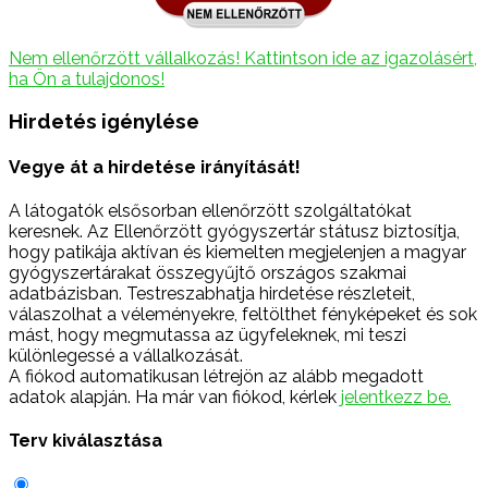
Nem ellenőrzött vállalkozás! Kattintson ide az igazolásért,
ha Ön a tulajdonos!
Hirdetés igénylése
Vegye át a hirdetése irányítását!
A látogatók elsősorban ellenőrzött szolgáltatókat
keresnek. Az Ellenőrzött gyógyszertár státusz biztosítja,
hogy patikája aktívan és kiemelten megjelenjen a magyar
gyógyszertárakat összegyűjtő országos szakmai
adatbázisban. Testreszabhatja hirdetése részleteit,
válaszolhat a véleményekre, feltölthet fényképeket és sok
mást, hogy megmutassa az ügyfeleknek, mi teszi
különlegessé a vállalkozását.
A fiókod automatikusan létrejön az alább megadott
adatok alapján. Ha már van fiókod, kérlek
jelentkezz be.
Terv kiválasztása