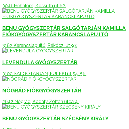
3041 Héhalom, Kossuth út 62.
BENU GYÓGYSZERTÁR SALGÓTARJÁN KAMILLA
FIÓKGYÓGYSZERTÁR KARANCSLAPUJTŐ
3182 Karancslapujtő, Rákóczi út 97.
LEVENDULA GYÓGYSZERTÁR
3100 SALGÓTARJÁN, FÜLEKI út 54-56.
NÓGRÁD FIÓKGYÓGYSZERTÁR
2642 Nógrád, Kodály Zoltán utca 4.
BENU GYÓGYSZERTÁR SZÉCSÉNY KIRÁLY