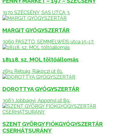
PENNY MARKET – 197 – SZÉCSÉNY
3170 SZÉCSÉNY, SAS UTCA 3.
MARGIT GYÓGYSZERTÁR
3060 PÁSZTÓ, SEMMELWEIS utca 15-17.
18118. sz. MOL töltőállomás
2651 Rétság, Rákóczi út 61.
DOROTTYA GYÓGYSZERTÁR
3063 Jobbágyi, Apponyi út 89.
SZENT GYÖRGY FIÓKGYÓGYSZERTÁR
CSERHÁTSURÁNY