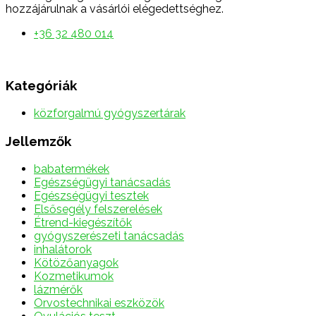
hozzájárulnak a vásárlói elégedettséghez.
+36 32 480 014
Kategóriák
közforgalmú gyógyszertárak
Jellemzők
babatermékek
Egészségügyi tanácsadás
Egészségügyi tesztek
Elsősegély felszerelések
Étrend-kiegészítők
gyógyszerészeti tanácsadás
inhalátorok
Kötözőanyagok
Kozmetikumok
lázmérők
Orvostechnikai eszközök