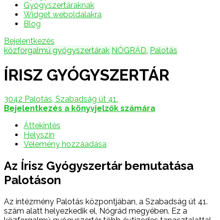
Gyógyszertáraknak
Widget weboldalakra
Blog
Bejelentkezés
közforgalmú gyógyszertárak
NÓGRÁD
,
Palotás
ÍRISZ GYÓGYSZERTÁR
3042 Palotás, Szabadság út 41.
Bejelentkezés a könyvjelzők számára
Áttekintés
Helyszín
Vélemény hozzáadása
Az Írisz Gyógyszertár bemutatása
Palotáson
Az intézmény Palotás központjában, a Szabadság út 41.
szám alatt helyezkedik el, Nógrád megyében. Ez a