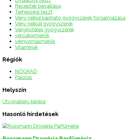
Ovulációs teszt
Receptek beváltása
Terhességi teszt
Vény nélkül kapható gyógyszerek forgalmazása
Vény nélküli gyógyszerek
Vényköteles gyógyszerek
vércukormérők
vérnyomásmérők
Vitaminok
Régiók
NÓGRÁD
Palotás
Helyszín
Útvonalterv kérése
Hasonló hirdetések
Rossmann Drogéria Parfüméria