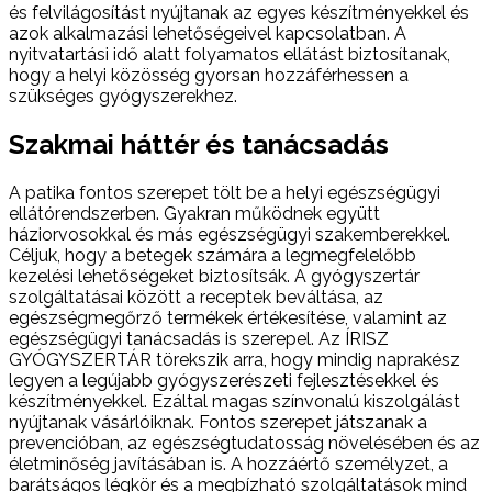
és felvilágosítást nyújtanak az egyes készítményekkel és
azok alkalmazási lehetőségeivel kapcsolatban. A
nyitvatartási idő alatt folyamatos ellátást biztosítanak,
hogy a helyi közösség gyorsan hozzáférhessen a
szükséges gyógyszerekhez.
Szakmai háttér és tanácsadás
A patika fontos szerepet tölt be a helyi egészségügyi
ellátórendszerben. Gyakran működnek együtt
háziorvosokkal és más egészségügyi szakemberekkel.
Céljuk, hogy a betegek számára a legmegfelelőbb
kezelési lehetőségeket biztosítsák. A gyógyszertár
szolgáltatásai között a receptek beváltása, az
egészségmegőrző termékek értékesítése, valamint az
egészségügyi tanácsadás is szerepel. Az ÍRISZ
GYÓGYSZERTÁR törekszik arra, hogy mindig naprakész
legyen a legújabb gyógyszerészeti fejlesztésekkel és
készítményekkel. Ezáltal magas színvonalú kiszolgálást
nyújtanak vásárlóiknak. Fontos szerepet játszanak a
prevencióban, az egészségtudatosság növelésében és az
életminőség javításában is. A hozzáértő személyzet, a
barátságos légkör és a megbízható szolgáltatások mind