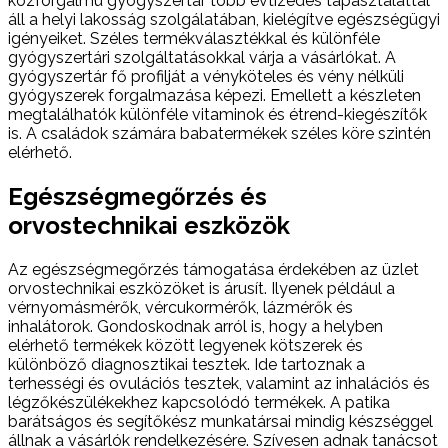
közforgalmú gyógyszertár több évtizedes tapasztalattal
áll a helyi lakosság szolgálatában, kielégítve egészségügyi
igényeiket. Széles termékválasztékkal és különféle
gyógyszertári szolgáltatásokkal várja a vásárlókat. A
gyógyszertár fő profilját a vényköteles és vény nélküli
gyógyszerek forgalmazása képezi. Emellett a készleten
megtalálhatók különféle vitaminok és étrend-kiegészítők
is. A családok számára babatermékek széles köre szintén
elérhető.
Egészségmegőrzés és
orvostechnikai eszközök
Az egészségmegőrzés támogatása érdekében az üzlet
orvostechnikai eszközöket is árusít. Ilyenek például a
vérnyomásmérők, vércukormérők, lázmérők és
inhalátorok. Gondoskodnak arról is, hogy a helyben
elérhető termékek között legyenek kötszerek és
különböző diagnosztikai tesztek. Ide tartoznak a
terhességi és ovulációs tesztek, valamint az inhalációs és
légzőkészülékekhez kapcsolódó termékek. A patika
barátságos és segítőkész munkatársai mindig készséggel
állnak a vásárlók rendelkezésére. Szívesen adnak tanácsot