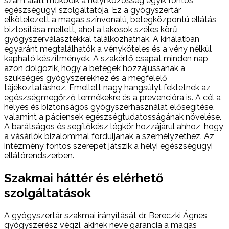
szám alatt működik a helyi közösség egyik fontos
egészségügyi szolgáltatója. Ez a gyógyszertár
elkötelezett a magas színvonalú, betegközpontú ellátás
biztosítása mellett, ahol a lakosok széles körű
gyógyszerválasztékkal találkozhatnak. A kínálatban
egyaránt megtalálhatók a vényköteles és a vény nélkül
kapható készítmények. A szakértő csapat minden nap
azon dolgozik, hogy a betegek hozzájussanak a
szükséges gyógyszerekhez és a megfelelő
tájékoztatáshoz. Emellett nagy hangsúlyt fektetnek az
egészségmegőrző termékekre és a prevencióra is. A cél a
helyes és biztonságos gyógyszerhasználat elősegítése,
valamint a páciensek egészségtudatosságának növelése.
A barátságos és segítőkész légkör hozzájárul ahhoz, hogy
a vásárlók bizalommal forduljanak a személyzethez. Az
intézmény fontos szerepet játszik a helyi egészségügyi
ellátórendszerben.
Szakmai háttér és elérhető
szolgáltatások
A gyógyszertár szakmai irányítását dr. Bereczki Ágnes
gyógyszerész végzi, akinek neve garancia a magas