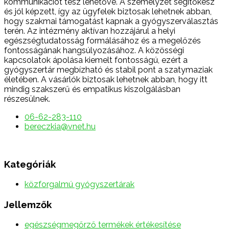
kommunikációt tesz lehetővé. A személyzet segítőkész
és jól képzett, így az ügyfelek biztosak lehetnek abban,
hogy szakmai támogatást kapnak a gyógyszerválasztás
terén. Az intézmény aktívan hozzájárul a helyi
egészségtudatosság formálásához és a megelőzés
fontosságának hangsúlyozásához. A közösségi
kapcsolatok ápolása kiemelt fontosságú, ezért a
gyógyszertár megbízható és stabil pont a szatymaziak
életében. A vásárlók biztosak lehetnek abban, hogy itt
mindig szakszerű és empatikus kiszolgálásban
részesülnek.
06-62-283-110
bereczkia@vnet.hu
Kategóriák
közforgalmú gyógyszertárak
Jellemzők
egészségmegőrző termékek értékesítése