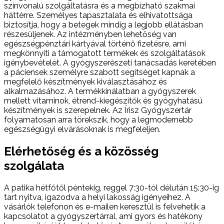
színvonalú szolgáltatásra és a megbízható szakmai
háttérre. Személyes tapasztalata és elhivatottsága
biztosítja, hogy a betegek mindig a legjobb ellátásban
részesüljenek. Az intézményben lehetőség van
egészségpénztári kártyával történő fizetésre, ami
megkönnyíti a támogatott termékek és szolgáltatások
igénybevételét. A gyógyszerészeti tanácsadás keretében
a páciensek személyre szabott segítséget kapnak a
megfelelő készítmények kiválasztásához és
alkalmazásához. A termékkínálatban a gyógyszerek
mellett vitaminok, étrend-kiegészítők és gyógyhatású
készítmények is szerepelnek. Az Írisz Gyógyszertár
folyamatosan arra törekszik, hogy a legmodernebb
egészségügyi elvárásoknak is megfeleljen.
Elérhetőség és a közösség
szolgálata
A patika hétfőtől péntekig, reggel 7:30-tól délután 15:30-ig
tart nyitva, igazodva a helyi lakosság igényeihez. A
vásárlók telefonon és e-mailen keresztül is felvehetik a
kapcsolatot a gyógyszertárral, ami gyors és hatékony