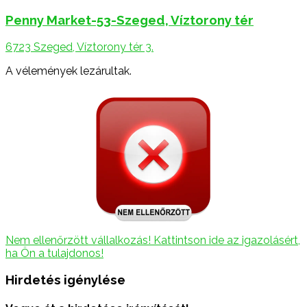
Penny Market-53-Szeged, Víztorony tér
6723 Szeged, Víztorony tér 3.
A vélemények lezárultak.
Nem ellenőrzött vállalkozás! Kattintson ide az igazolásért,
ha Ön a tulajdonos!
Hirdetés igénylése