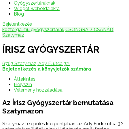
Gyógyszertáraknak
Widget weboldalakra
Blog
Bejelentkezés
közforgalmú gyógyszertárak
CSONGRÁD-CSANÁD
,
Szatymaz
ÍRISZ GYÓGYSZERTÁR
6763 Szatymaz, Ady E. utca 32.
Bejelentkezés a könyvjelzők számára
Áttekintés
Helyszín
Vélemény hozzáadása
Az Írisz Gyógyszertár bemutatása
Szatymazon
Szatymaz település központjában, az Ady Endre utca 32.