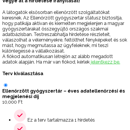
Vegye át a hirdetése irányítását!
A látogatók elsősorban ellenőrzött szolgáltatókat
keresnek. Az Ellenőrzött gyógyszertár státusz biztosítja,
hogy patikája aktívan és kiemelten megjelenjen a magyar
gyógyszertárakat összegyűjtő országos szakmai
adatbázisban. Testreszabhatja hirdetése részleteit,
válaszolhat a véleményekre, feltölthet fényképeket és sok
mást, hogy megmutassa az ügyfeleknek, mi teszi
különlegessé a vállalkozását.
A fiókod automatikusan létrejön az alább megadott
adatok alapján. Ha már van fiókod, kérlek
jelentkezz be.
Terv kiválasztása
Ellenőrzött gyógyszertár – éves adatellenőrzési és
megjelenési díj
10,000
Ft
Ez a terv tartalmazza 1 hirdetés