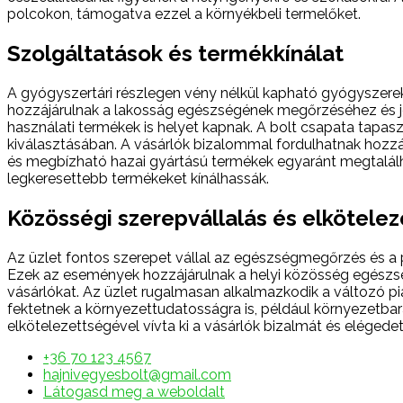
polcokon, támogatva ezzel a környékbeli termelőket.
Szolgáltatások és termékkínálat
A gyógyszertári részlegen vény nélkül kapható gyógyszerek
hozzájárulnak a lakosság egészségének megőrzéséhez és jóll
használati termékek is helyet kapnak. A bolt csapata tapas
kiválasztásában. A vásárlók bizalommal fordulhatnak hozzáj
és megbízható hazai gyártású termékek egyaránt megtalálhat
legkeresettebb termékeket kínálhassák.
Közösségi szerepvállalás és elkötele
Az üzlet fontos szerepet vállal az egészségmegőrzés és a
Ezek az események hozzájárulnak a helyi közösség egészs
vásárlókat. Az üzlet rugalmasan alkalmazkodik a változó p
fektetnek a környezettudatosságra is, például környezetb
elkötelezettségével vívta ki a vásárlók bizalmát és eléged
+36 70 123 4567
hajnivegyesbolt@gmail.com
Látogasd meg a weboldalt