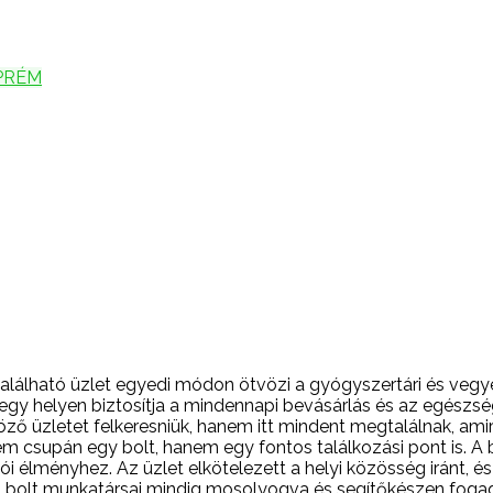
PRÉM
alálható üzlet egyedi módon ötvözi a gyógyszertári és vegyes
n egy helyen biztosítja a mindennapi bevásárlás és az egész
ő üzletet felkeresniük, hanem itt mindent megtalálnak, amire
em csupán egy bolt, hanem egy fontos találkozási pont is. A b
i élményhez. Az üzlet elkötelezett a helyi közösség iránt, és
. A bolt munkatársai mindig mosolyogva és segítőkészen fogad