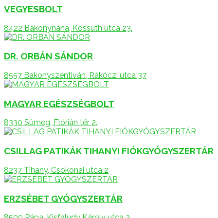
VEGYESBOLT
8422 Bakonynána, Kossuth utca 23.
DR. ORBÁN SÁNDOR
8557 Bakonyszentiván, Rákóczi utca 37
MAGYAR EGÉSZSÉGBOLT
8330 Sümeg, Flórián tér 2.
CSILLAG PATIKÁK TIHANYI FIÓKGYÓGYSZERTÁR
8237 Tihany, Csokonai utca 2
ERZSÉBET GYÓGYSZERTÁR
8500 Pápa, Kisfaludy Károly utca 3.