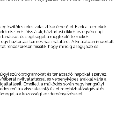
egészítők széles választéka érhető el. Ezek a termékek
lmiszerek, friss áruk, háztartási cikkek és egyéb napi
rű tanácsot és segítséget a megfelelő termékek
gy háztartási termék használatáról. A kínálatban importált
t rendszeresen frissítik, hogy mindig a legújabb és
égügyi szűrőprogramokat és tanácsadói napokat szervez.
barát nyitvatartással és versenyképes árakkal várja a
olgáltatásait. Emellett a működés során nagy hangsúlyt
zedes múltra visszatekintő üzlet megbízhatóságával és
és támogatja a közösségi kezdeményezéseket.