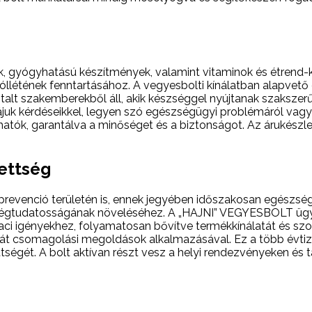
, gyógyhatású készítmények, valamint vitaminok és étrend-ki
étének fenntartásához. A vegyesbolti kínálatban alapvető éle
ztalt szakemberekből áll, akik készséggel nyújtanak szaksze
uk kérdéseikkel, legyen szó egészségügyi problémáról vagy e
ók, garantálva a minőséget és a biztonságot. Az árukészlete
zettség
 prevenció területén is, ennek jegyében időszakosan egészs
égtudatosságának növeléséhez. A „HAJNI” VEGYESBOLT ügyfél
iaci igényekhez, folyamatosan bővítve termékkínálatát és sz
arát csomagolási megoldások alkalmazásával. Ez a több évti
ettségét. A bolt aktívan részt vesz a helyi rendezvényeken 