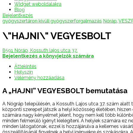
Widget weboldalakra
Blog
Bejelentkezés
gyógyszertáron kívüli gyógyszerforgalmazás
Nóráp
,
VESZ
\"HAJNI\" VEGYESBOLT
8591 Nóráp, Kossuth lajos utca 37.
Bejelentkezés a könyvjelzők számára
Áttekintés
Helyszín
Vélemény hozzáadása
A „HAJNI” VEGYESBOLT bemutatása
A Nógráp településén, a Kossuth Lajos utca 37. szám alatt t
központi szerepet játszik a helyi közösség életében, hisze
számára nagy kényelmet jelent, hogy nem kell több különböz
minden felmerülő igényt kielégíteni. A helyiek számára ez n
minden látogatónak, ezzel is hozzájárulva a kellemes vásárló
összeállításánál figyelnek a helyi igényekre és szokásokra