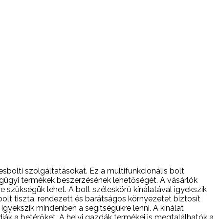
bolti szolgáltatásokat. Ez a multifunkcionális bolt
ségügyi termékek beszerzésének lehetőségét. A vásárlók
 szükségük lehet. A bolt széleskörű kínálatával igyekszik
olt tiszta, rendezett és barátságos környezetet biztosít
 igyekszik mindenben a segítségükre lenni. A kínálat
ják a betérőket. A helyi gazdák termékei is megtalálhatók a