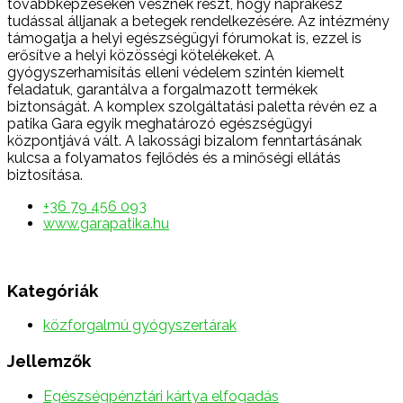
továbbképzéseken vesznek részt, hogy naprakész
tudással álljanak a betegek rendelkezésére. Az intézmény
támogatja a helyi egészségügyi fórumokat is, ezzel is
erősítve a helyi közösségi kötelékeket. A
gyógyszerhamisítás elleni védelem szintén kiemelt
feladatuk, garantálva a forgalmazott termékek
biztonságát. A komplex szolgáltatási paletta révén ez a
patika Gara egyik meghatározó egészségügyi
központjává vált. A lakossági bizalom fenntartásának
kulcsa a folyamatos fejlődés és a minőségi ellátás
biztosítása.
+36 79 456 093
www.garapatika.hu
Kategóriák
közforgalmú gyógyszertárak
Jellemzők
Egészségpénztári kártya elfogadás