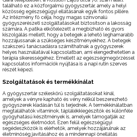
található ez a közforgalmú gyógyszertár, amely a helyi
közösség egészségügyi ellátásának egyik fontos pillére.
Az intézmény fő célja, hogy magas színvonalú
gyógyszerészeti szolgáltatásokat biztosítson a lakosság
számára. A patika elkötelezett a megbízható és gyors
kiszolgálás mellett, hogy a betegek a lehető leghamarabb
hozzájussanak a szükséges készítményekhez. A betegek
szakszerű tanácsadásra számíthatnak a gyógyszerek
helyes használatával kapcsolatban, ami elengedhetetlen a
terápia sikerességéhez. Emellett az egészségmegőrzéssel
kapcsolatos információk nyújtása is a napi rutin szerves
részét képezi.
Szolgáltatások és termékkínálat
A gyógyszertár széleskörű szolgáltatásokat kínál,
amelyek a vényre kapható és vény nélkül beszerezhető
gyógyszerek kiadásán túl is terjednek. A termékkínálatban
megtalálhatók vitaminok, táplálékkiegészítők és különféle
gyógyhatású készítmények is, amelyek támogatják az
egészséges életmódot. Ezen felül egészségügyi
segédeszközök is elérhetők, amelyek hozzájárulnak az
életminőség javításához és a mindennapi önellátás