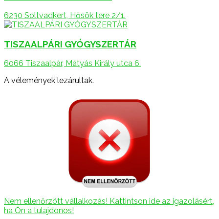
6230 Soltvadkert, Hősök tere 2/1.
TISZAALPÁRI GYÓGYSZERTÁR
6066 Tiszaalpár, Mátyás Király utca 6.
A vélemények lezárultak.
Nem ellenőrzött vállalkozás! Kattintson ide az igazolásért,
ha Ön a tulajdonos!