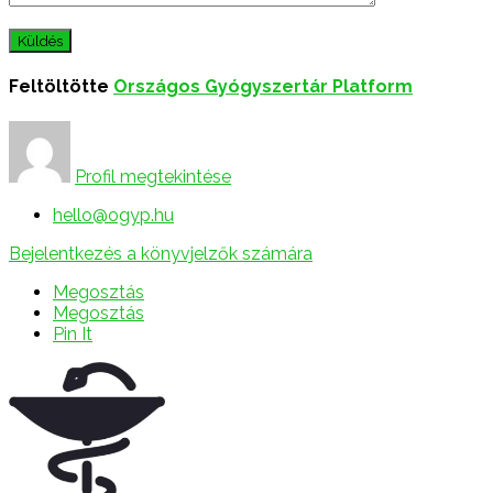
Feltöltötte
Országos Gyógyszertár Platform
Profil megtekintése
hello@ogyp.hu
Bejelentkezés a könyvjelzők számára
Megosztás
Megosztás
Pin It