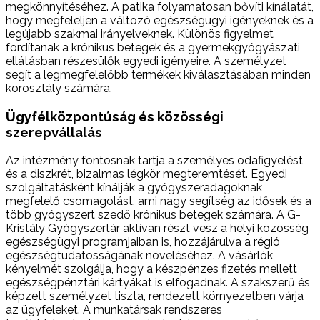
megkönnyítéséhez. A patika folyamatosan bővíti kínálatát,
hogy megfeleljen a változó egészségügyi igényeknek és a
legújabb szakmai irányelveknek. Különös figyelmet
fordítanak a krónikus betegek és a gyermekgyógyászati
ellátásban részesülők egyedi igényeire. A személyzet
segít a legmegfelelőbb termékek kiválasztásában minden
korosztály számára.
Ügyfélközpontúság és közösségi
szerepvállalás
Az intézmény fontosnak tartja a személyes odafigyelést
és a diszkrét, bizalmas légkör megteremtését. Egyedi
szolgáltatásként kínálják a gyógyszeradagoknak
megfelelő csomagolást, ami nagy segítség az idősek és a
több gyógyszert szedő krónikus betegek számára. A G-
Kristály Gyógyszertár aktívan részt vesz a helyi közösség
egészségügyi programjaiban is, hozzájárulva a régió
egészségtudatosságának növeléséhez. A vásárlók
kényelmét szolgálja, hogy a készpénzes fizetés mellett
egészségpénztári kártyákat is elfogadnak. A szakszerű és
képzett személyzet tiszta, rendezett környezetben várja
az ügyfeleket. A munkatársak rendszeres