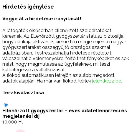
Hirdetés igénylése
Vegye át a hirdetése irányítását!
A látogatók elsősorban ellenőrzött szolgáltatókat
keresnek. Az Ellenőrzött gyógyszertár státusz biztosítja,
hogy patikája aktívan és kiemelten megjelenjen a magyar
gyógyszertárakat összegyűjtő országos szakmai
adatbázisban. Testreszabhatja hirdetése részleteit,
válaszolhat a véleményekre, feltölthet fényképeket és sok
mást, hogy megmutassa az ügyfeleknek, mi teszi
különlegessé a vállalkozását.
A fiókod automatikusan létrejön az alább megadott
adatok alapján. Ha már van fiókod, kérlek
jelentkezz be.
Terv kiválasztása
Ellenőrzött gyógyszertár – éves adatellenőrzési és
megjelenési díj
10,000
Ft