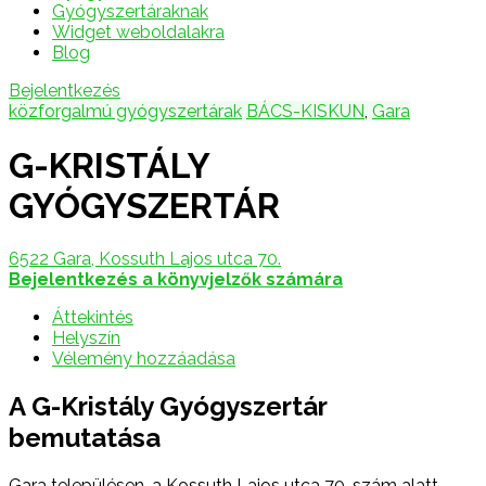
Gyógyszertáraknak
Widget weboldalakra
Blog
Bejelentkezés
közforgalmú gyógyszertárak
BÁCS-KISKUN
,
Gara
G-KRISTÁLY
GYÓGYSZERTÁR
6522 Gara, Kossuth Lajos utca 70.
Bejelentkezés a könyvjelzők számára
Áttekintés
Helyszín
Vélemény hozzáadása
A G-Kristály Gyógyszertár
bemutatása
Gara településen, a Kossuth Lajos utca 70. szám alatt