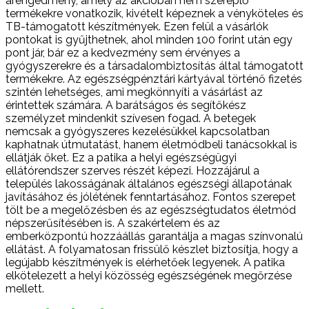
árengedmény, amely az akcióban nem szereplő
termékekre vonatkozik, kivételt képeznek a vényköteles és
TB-támogatott készítmények. Ezen felül a vásárlók
pontokat is gyűjthetnek, ahol minden 100 forint után egy
pont jár, bár ez a kedvezmény sem érvényes a
gyógyszerekre és a társadalombiztosítás által támogatott
termékekre. Az egészségpénztári kártyával történő fizetés
szintén lehetséges, ami megkönnyíti a vásárlást az
érintettek számára. A barátságos és segítőkész
személyzet mindenkit szívesen fogad. A betegek
nemcsak a gyógyszeres kezelésükkel kapcsolatban
kaphatnak útmutatást, hanem életmódbeli tanácsokkal is
ellátják őket. Ez a patika a helyi egészségügyi
ellátórendszer szerves részét képezi. Hozzájárul a
település lakosságának általános egészségi állapotának
javításához és jólétének fenntartásához. Fontos szerepet
tölt be a megelőzésben és az egészségtudatos életmód
népszerűsítésében is. A szakértelem és az
emberközpontú hozzáállás garantálja a magas színvonalú
ellátást. A folyamatosan frissülő készlet biztosítja, hogy a
legújabb készítmények is elérhetőek legyenek. A patika
elkötelezett a helyi közösség egészségének megőrzése
mellett.