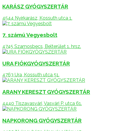
KARÁSZ GYÓGYSZERTÁR
4544 Nyírkarász, Kossuth utca 1.
7. számú Vegyesbolt
4745 Szamosbecs, Belterület 1. hrsz.
URA FIÓKGYÓGYSZERTÁR
4763 Ura, Kossuth utca 51.
ARANY KERESZT GYÓGYSZERTÁR
4440 Tiszavasvári, Vasvári P. utca 61.
NAPKORONG GYÓGYSZERTÁR