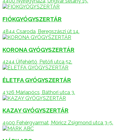
4400 Nyíregyháza, Ungvár sétány 15.
FIÓKGYÓGYSZERTÁR
4844 Csaroda, Beregszászi út 14.
KORONA GYÓGYSZERTÁR
4244 Újfehértó, Petőfi utca 52.
ÉLETFA GYÓGYSZERTÁR
4326 Máriapócs, Báthori utca 3.
KAZAY GYÓGYSZERTÁR
4900 Fehérgyarmat, Móricz Zsigmond utca 3-5.