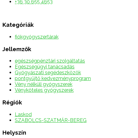
+36 30 655 4653
Kategóriák
fiókgyógyszertárak
Jellemzők
egészségpénztári szolgáltatás
Egészségügyi tanácsadás
Gyógyászati segédeszközök
pontgyűjtő kedvezményprogram
Vény nélküli gyógyszerek
Vényköteles gyógyszerek
Régiók
Laskod
SZABOLCS-SZATMÁR-BEREG
Helyszín