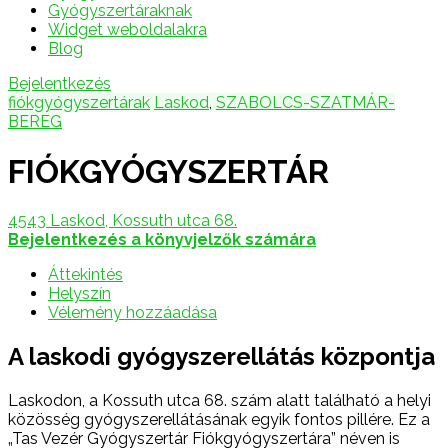
Gyógyszertáraknak
Widget weboldalakra
Blog
Bejelentkezés
fiókgyógyszertárak
Laskod
,
SZABOLCS-SZATMÁR-
BEREG
FIÓKGYÓGYSZERTÁR
4543 Laskod, Kossuth utca 68.
Bejelentkezés a könyvjelzők számára
Áttekintés
Helyszín
Vélemény hozzáadása
A laskodi gyógyszerellátás központja
Laskodon, a Kossuth utca 68. szám alatt található a helyi
közösség gyógyszerellátásának egyik fontos pillére. Ez a
„Tas Vezér Gyógyszertár Fiókgyógyszertára” néven is