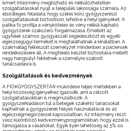
ismert intézmény megbízható és nélkülözhetetlen
szolgáltatásokat nyújt a település lakossága számára. Az
elsődleges feladata, hogy széles körű gyógyszerészi
szolgáltatásokat biztosítson, lefedve a helyi igényeket. A
patika fő profilja a vényköteles és vény nélkül kapható
gyógyszerek szakszerű forgalmazása. Emellett az
ügyfelek számos gyógyászati segédeszközt és egyéb
egészségügyi terméket is megtalálhatnak a kínálatban. A
szakmailag felkészült személyzet mindenben a páciensek
rendelkezésére áll. A megfelelő készlet biztosítása mellett
nagy hangsúlyt fektetnek a személyre szabott
tanácsadásra is.
Szolgáltatások és kedvezmények
A FIÓKGYÓGYSZERTÁR működése teljes mértékben a
helyi közösség igényeihez igazodik, ami a célzott
szolgáltatásokban is megmutatkozik. A
gyógyszerkiadáson túl a betegek szakértő tanácsokat
kaphatnak a gyógyszerek helyes használatával és az
egészségmegőrzéssel kapcsolatban. Az intézmény részt
vesz különböző kedvezményprogramokban, hogy ezzel is
támogassa a vásárlókat. Egyik ilyen lehetőség az 5%-os