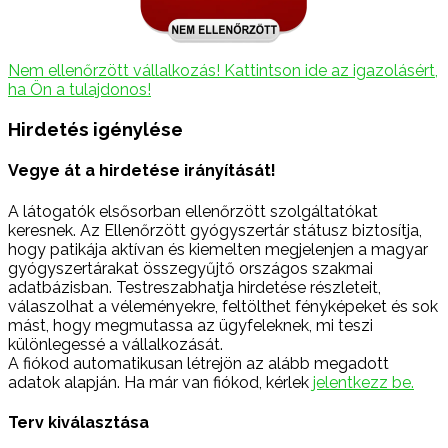
Nem ellenőrzött vállalkozás! Kattintson ide az igazolásért,
ha Ön a tulajdonos!
Hirdetés igénylése
Vegye át a hirdetése irányítását!
A látogatók elsősorban ellenőrzött szolgáltatókat
keresnek. Az Ellenőrzött gyógyszertár státusz biztosítja,
hogy patikája aktívan és kiemelten megjelenjen a magyar
gyógyszertárakat összegyűjtő országos szakmai
adatbázisban. Testreszabhatja hirdetése részleteit,
válaszolhat a véleményekre, feltölthet fényképeket és sok
mást, hogy megmutassa az ügyfeleknek, mi teszi
különlegessé a vállalkozását.
A fiókod automatikusan létrejön az alább megadott
adatok alapján. Ha már van fiókod, kérlek
jelentkezz be.
Terv kiválasztása