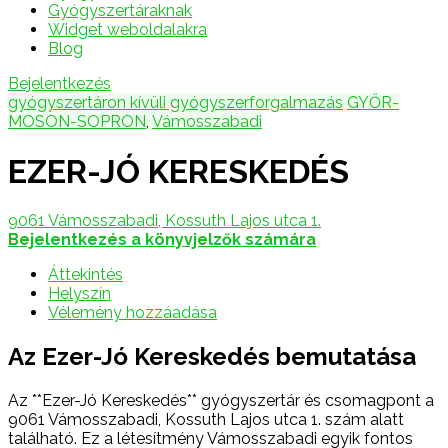
Gyógyszertáraknak
Widget weboldalakra
Blog
Bejelentkezés
gyógyszertáron kívüli gyógyszerforgalmazás
GYŐR-
MOSON-SOPRON
,
Vámosszabadi
EZER-JÓ KERESKEDÉS
9061 Vámosszabadi, Kossuth Lajos utca 1.
Bejelentkezés a könyvjelzők számára
Áttekintés
Helyszín
Vélemény hozzáadása
Az Ezer-Jó Kereskedés bemutatása
Az **Ezer-Jó Kereskedés** gyógyszertár és csomagpont a
9061 Vámosszabadi, Kossuth Lajos utca 1. szám alatt
található. Ez a létesítmény Vámosszabadi egyik fontos