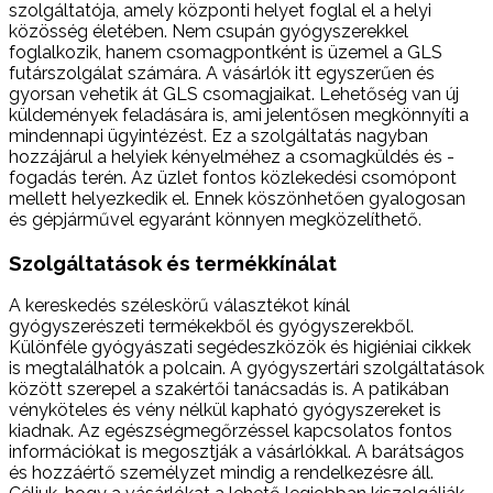
szolgáltatója, amely központi helyet foglal el a helyi
közösség életében. Nem csupán gyógyszerekkel
foglalkozik, hanem csomagpontként is üzemel a GLS
futárszolgálat számára. A vásárlók itt egyszerűen és
gyorsan vehetik át GLS csomagjaikat. Lehetőség van új
küldemények feladására is, ami jelentősen megkönnyíti a
mindennapi ügyintézést. Ez a szolgáltatás nagyban
hozzájárul a helyiek kényelméhez a csomagküldés és -
fogadás terén. Az üzlet fontos közlekedési csomópont
mellett helyezkedik el. Ennek köszönhetően gyalogosan
és gépjárművel egyaránt könnyen megközelíthető.
Szolgáltatások és termékkínálat
A kereskedés széleskörű választékot kínál
gyógyszerészeti termékekből és gyógyszerekből.
Különféle gyógyászati segédeszközök és higiéniai cikkek
is megtalálhatók a polcain. A gyógyszertári szolgáltatások
között szerepel a szakértői tanácsadás is. A patikában
vényköteles és vény nélkül kapható gyógyszereket is
kiadnak. Az egészségmegőrzéssel kapcsolatos fontos
információkat is megosztják a vásárlókkal. A barátságos
és hozzáértő személyzet mindig a rendelkezésre áll.