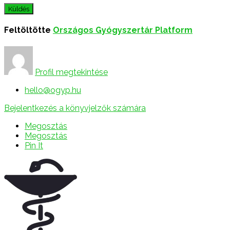
Feltöltötte
Országos Gyógyszertár Platform
Profil megtekintése
hello@ogyp.hu
Bejelentkezés a könyvjelzők számára
Megosztás
Megosztás
Pin It