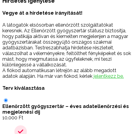
Hirdetés igénylése
Vegye át a hirdetése irányítását!
A látogatók elsősorban ellenőrzött szolgáltatókat
keresnek. Az Ellenőrzött gyógyszertár státusz biztosítja,
hogy patikája aktívan és kiemelten megjelenjen a magyar
gyógyszertárakat összegyűjtő országos szakmai
adatbázisban. Testreszabhatja hirdetése részleteit,
válaszolhat a véleményekre, feltölthet fényképeket és sok
mást, hogy megmutassa az ügyfeleknek, mi teszi
különlegessé a vállalkozását.
A fiókod automatikusan létrejön az alább megadott
adatok alapján. Ha már van fiókod, kérlek
jelentkezz be.
Terv kiválasztása
Ellenőrzött gyógyszertár – éves adatellenőrzési és
megjelenési díj
10,000
Ft