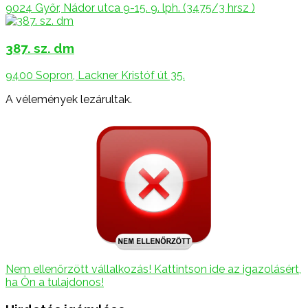
9024 Győr, Nádor utca 9-15. 9. lph. (3475/3 hrsz )
387. sz. dm
9400 Sopron, Lackner Kristóf út 35.
A vélemények lezárultak.
Nem ellenőrzött vállalkozás! Kattintson ide az igazolásért,
ha Ön a tulajdonos!