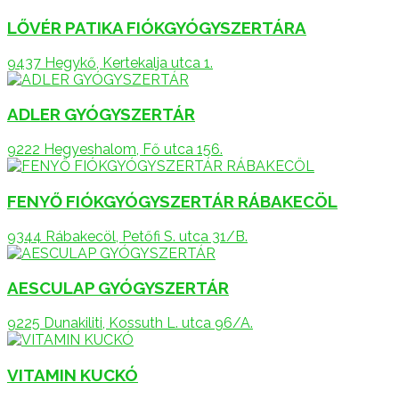
LŐVÉR PATIKA FIÓKGYÓGYSZERTÁRA
9437 Hegykő, Kertekalja utca 1.
ADLER GYÓGYSZERTÁR
9222 Hegyeshalom, Fő utca 156.
FENYŐ FIÓKGYÓGYSZERTÁR RÁBAKECÖL
9344 Rábakecöl, Petőfi S. utca 31/B.
AESCULAP GYÓGYSZERTÁR
9225 Dunakiliti, Kossuth L. utca 96/A.
VITAMIN KUCKÓ