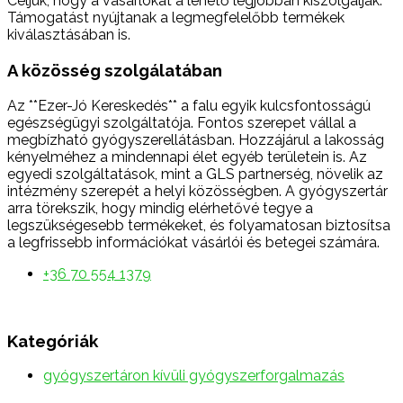
Céljuk, hogy a vásárlókat a lehető legjobban kiszolgálják.
Támogatást nyújtanak a legmegfelelőbb termékek
kiválasztásában is.
A közösség szolgálatában
Az **Ezer-Jó Kereskedés** a falu egyik kulcsfontosságú
egészségügyi szolgáltatója. Fontos szerepet vállal a
megbízható gyógyszerellátásban. Hozzájárul a lakosság
kényelméhez a mindennapi élet egyéb területein is. Az
egyedi szolgáltatások, mint a GLS partnerség, növelik az
intézmény szerepét a helyi közösségben. A gyógyszertár
arra törekszik, hogy mindig elérhetővé tegye a
legszükségesebb termékeket, és folyamatosan biztosítsa
a legfrissebb információkat vásárlói és betegei számára.
+36 70 554 1379
Kategóriák
gyógyszertáron kívüli gyógyszerforgalmazás