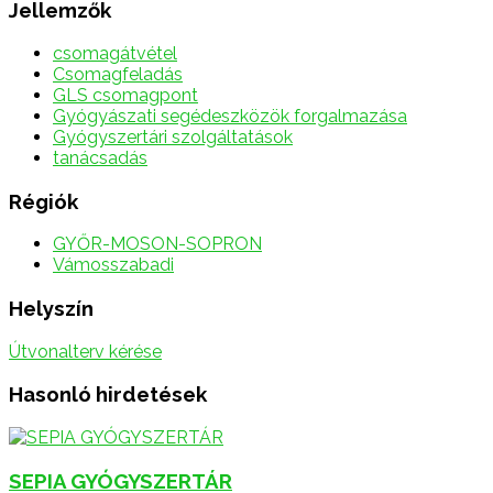
Jellemzők
csomagátvétel
Csomagfeladás
GLS csomagpont
Gyógyászati segédeszközök forgalmazása
Gyógyszertári szolgáltatások
tanácsadás
Régiók
GYŐR-MOSON-SOPRON
Vámosszabadi
Helyszín
Útvonalterv kérése
Hasonló hirdetések
SEPIA GYÓGYSZERTÁR