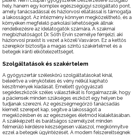
pillére. Nem csupán gyógyszerek beszerzésére szolgáló
hely, hanem egy komplex egészségügyi szolgáltató pont,
amely tanácsadással és háziorvosi ellátással is támogatja
a lakosságot. Az intézmény könnyen megközelíthető, és a
környéken megfelelő parkolási lehetőségek állnak
rendelkezésre az idelátogatók számára. A szakmai
megbízhatóságot Dr. Sőth Ervin személye fémjelzi, aki
háziorvosi praxist is vezet a közeli Vasváron. Ez a kettős
szerepkör biztosítja a magas szintű szakértelmet és a
betegek iránti elkötelezettséget.
Szolgáltatások és szakértelem
A gyógyszertár széleskörű szolgáltatásokat kínál,
beleértve a vényköteles és vény nélkül kapható
készítmények kiadását. Emellett gyógyászati
segédeszközök széles választékát is forgalmazzák, hogy
a páciensek minden szükséges eszközt egy helyen be
tudjanak szerezni. Az egészségmegőrző tanácsadás
kiemelt szerepet kap, segítve a lakosságot a
megelőzésben és az egészséges életmód kialakításában.
A szakképzett és barátságos személyzet minden
felmerülő kérdésre készségesen válaszol, megkönnyítve
ezzel a betegek ügyintézését. A modern felszereltségnek