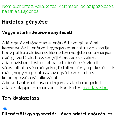
Nem ellenőrzött vállalkozás! Kattintson ide az igazolásért,
ha Ön a tulajdonos!
Hirdetés igénylése
Vegye át a hirdetése irányítását!
A látogatók elsősorban ellenőrzött szolgáltatókat
keresnek. Az Ellenőrzött gyógyszertár státusz biztosítja,
hogy patikája aktívan és kiemelten megjelenjen a magyar
gyógyszertárakat összegyűjtő országos szakmai
adatbázisban. Testreszabhatja hirdetése részleteit,
válaszolhat a véleményekre, feltölthet fényképeket és sok
mást, hogy megmutassa az ügyfeleknek, mi teszi
különlegessé a vállalkozását.
A fiókod automatikusan létrejön az alább megadott
adatok alapján. Ha már van fiókod, kérlek
jelentkezz be.
Terv kiválasztása
Ellenőrzött gyógyszertár – éves adatellenőrzési és