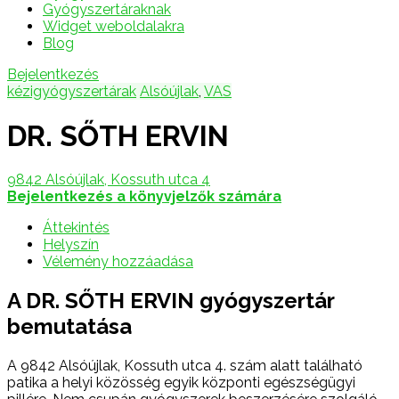
Gyógyszertáraknak
Widget weboldalakra
Blog
Bejelentkezés
kézigyógyszertárak
Alsóújlak
,
VAS
DR. SŐTH ERVIN
9842 Alsóújlak, Kossuth utca 4
Bejelentkezés a könyvjelzők számára
Áttekintés
Helyszín
Vélemény hozzáadása
A DR. SŐTH ERVIN gyógyszertár
bemutatása
A 9842 Alsóújlak, Kossuth utca 4. szám alatt található
patika a helyi közösség egyik központi egészségügyi