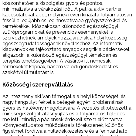
köszönhetően a kiszolgálás gyors és pontos,
minimalizálva a várakozási időt. A patika aktív partneri
kapcsolatokat ápol, melynek révén kínálata folyamatosan
frissül a legújabb és leginnovatívabb gyógyszerekkel és
termékekkel. Időszakosan különböző egészségügyi
szűrőprogramokat és prevenciós eseményeket is
szervezhetnek, amelyek hozzájárulnak a helyi közösség
egészségtudatosságának növeléséhez. Az informatív
kiadványok és tájékoztató anyagok segítik a pácienseket
eligazodni a különböző egészségügyi témákban és
terápiás lehetőségekben. A vásárlók itt nemcsak
termékeket kapnak, hanem valódi gondoskodást és
szakértői útmutatást is.
Közösségi szerepvállalás
Az intézmény aktívan támogatja a helyi közösséget, és
nagy hangsúlyt fektet a betegek egyéni problémáinak
gyors és hatékony megoldására. A vezetés elkötelezett a
minőségi szolgáltatásnyújtás és a folyamatos fejlődés
mellett, mindig a páciensek érdekeit szem előtt tartva.
Környezettudatos működésre is törekszenek, különös
figyelmet fordítva a hulladékkezelésre és a fenntartható