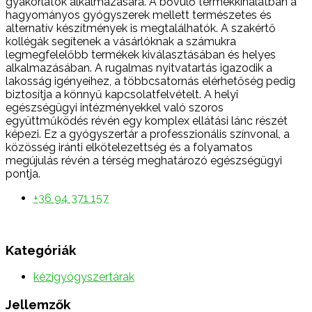
gyakorlatok alkalmazására. A bővülő termékkínálatban a
hagyományos gyógyszerek mellett természetes és
alternatív készítmények is megtalálhatók. A szakértő
kollégák segítenek a vásárlóknak a számukra
legmegfelelőbb termékek kiválasztásában és helyes
alkalmazásában. A rugalmas nyitvatartás igazodik a
lakosság igényeihez, a többcsatornás elérhetőség pedig
biztosítja a könnyű kapcsolatfelvételt. A helyi
egészségügyi intézményekkel való szoros
együttműködés révén egy komplex ellátási lánc részét
képezi. Ez a gyógyszertár a professzionális színvonal, a
közösség iránti elkötelezettség és a folyamatos
megújulás révén a térség meghatározó egészségügyi
pontja.
+36 94 371 157
Kategóriák
kézigyógyszertárak
Jellemzők