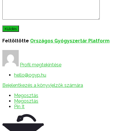
Feltöltötte
Országos Gyógyszertár Platform
Profil megtekintése
hello@ogyp.hu
Bejelentkezés a könyvjelzők számára
Megosztás
Megosztás
Pin It