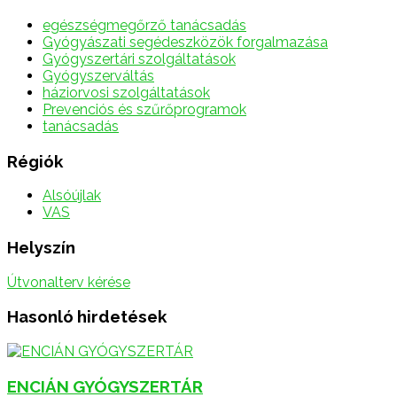
egészségmegőrző tanácsadás
Gyógyászati segédeszközök forgalmazása
Gyógyszertári szolgáltatások
Gyógyszerváltás
háziorvosi szolgáltatások
Prevenciós és szűrőprogramok
tanácsadás
Régiók
Alsóújlak
VAS
Helyszín
Útvonalterv kérése
Hasonló hirdetések
ENCIÁN GYÓGYSZERTÁR