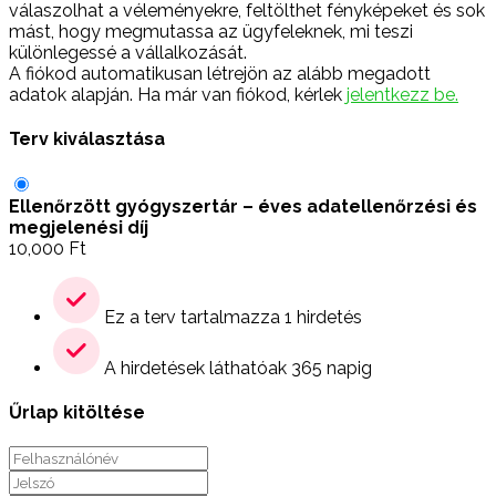
válaszolhat a véleményekre, feltölthet fényképeket és sok
mást, hogy megmutassa az ügyfeleknek, mi teszi
különlegessé a vállalkozását.
A fiókod automatikusan létrejön az alább megadott
adatok alapján. Ha már van fiókod, kérlek
jelentkezz be.
Terv kiválasztása
Ellenőrzött gyógyszertár – éves adatellenőrzési és
megjelenési díj
10,000
Ft
Ez a terv tartalmazza 1 hirdetés
A hirdetések láthatóak 365 napig
Űrlap kitöltése