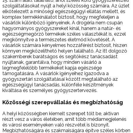
15. szám alatt található, ahol széles körű gyógyszerészeti
szolgáltatásokat nyújt a helyi közösség számára. Az üzlet
elkötelezett a minőségi egészségügyi ellátás mellett, és
komplex termékkínálatot biztosít, hogy megfeleljen a
vásárlók különböző igényeinek. A drogéria nem csupán
hagyományos gyógyszereket kínál, hanem a natúr- és
egészségmegőrző termékek széles választékát is, ezzel
megkönnyítve a természetes életmód követését. A
vásárlók számára kényelmes hozzáférést biztosít, hiszen
könnyen megközelíthető helyen található. Az itt dolgozó
szakemberek barátságos és segítőkész tanácsadást
nyújtanak, garantálva, hogy minden vásárló a
legmegfelelőbb termékeket kapja egészsége
támogatására. A vásárlók igényeihez igazodva a
gyógyszertári szolgáltatásai között megtalálható az
egészségügyi tanácsadás, különféle készítmények
kiváltása és személyes gyógyszertervezés.
Közösségi szerepvállalás és megbízhatóság
A helyi közösségben kiemelt szerepet tölt be, aktívan
részt vesz a város életében, amit több médiamegjelenés
és városi eseményeken való részvétel is bizonyít.
Megbízhatóságára és szakmaiságára építve széles körben