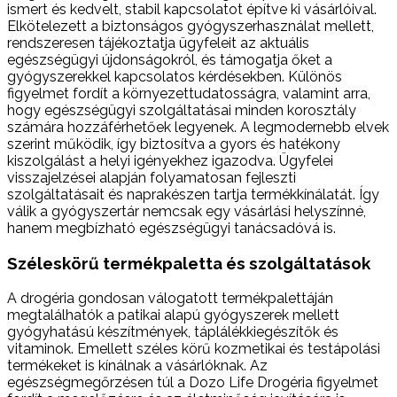
ismert és kedvelt, stabil kapcsolatot építve ki vásárlóival.
Elkötelezett a biztonságos gyógyszerhasználat mellett,
rendszeresen tájékoztatja ügyfeleit az aktuális
egészségügyi újdonságokról, és támogatja őket a
gyógyszerekkel kapcsolatos kérdésekben. Különös
figyelmet fordít a környezettudatosságra, valamint arra,
hogy egészségügyi szolgáltatásai minden korosztály
számára hozzáférhetőek legyenek. A legmodernebb elvek
szerint működik, így biztosítva a gyors és hatékony
kiszolgálást a helyi igényekhez igazodva. Ügyfelei
visszajelzései alapján folyamatosan fejleszti
szolgáltatásait és naprakészen tartja termékkínálatát. Így
válik a gyógyszertár nemcsak egy vásárlási helyszínné,
hanem megbízható egészségügyi tanácsadóvá is.
Széleskörű termékpaletta és szolgáltatások
A drogéria gondosan válogatott termékpalettáján
megtalálhatók a patikai alapú gyógyszerek mellett
gyógyhatású készítmények, táplálékkiegészítők és
vitaminok. Emellett széles körű kozmetikai és testápolási
termékeket is kínálnak a vásárlóknak. Az
egészségmegőrzésen túl a Dozo Life Drogéria figyelmet