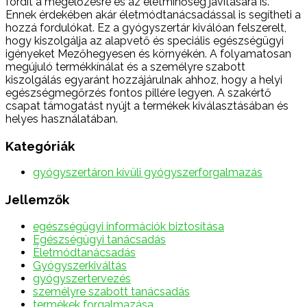
fordít a megelőzésre és az életminőség javítására is.
Ennek érdekében akár életmódtanácsadással is segítheti a
hozzá fordulókat. Ez a gyógyszertár kiválóan felszerelt,
hogy kiszolgálja az alapvető és speciális egészségügyi
igényeket Mezőhegyesen és környékén. A folyamatosan
megújuló termékkínálat és a személyre szabott
kiszolgálás egyaránt hozzájárulnak ahhoz, hogy a helyi
egészségmegőrzés fontos pillére legyen. A szakértő
csapat támogatást nyújt a termékek kiválasztásában és
helyes használatában.
Kategóriák
gyógyszertáron kívüli gyógyszerforgalmazás
Jellemzők
egészségügyi információk biztosítása
Egészségügyi tanácsadás
Életmódtanácsadás
Gyógyszerkiváltás
gyógyszertervezés
személyre szabott tanácsadás
termékek forgalmazása