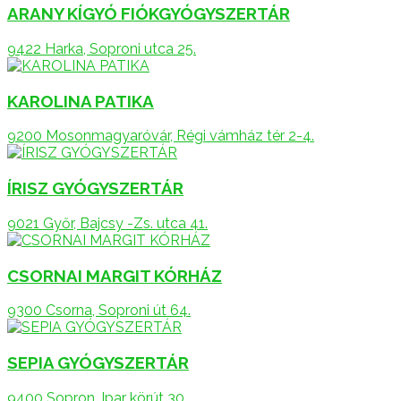
ARANY KÍGYÓ FIÓKGYÓGYSZERTÁR
9422 Harka, Soproni utca 25.
KAROLINA PATIKA
9200 Mosonmagyaróvár, Régi vámház tér 2-4.
ÍRISZ GYÓGYSZERTÁR
9021 Győr, Bajcsy -Zs. utca 41.
CSORNAI MARGIT KÓRHÁZ
9300 Csorna, Soproni út 64.
SEPIA GYÓGYSZERTÁR
9400 Sopron, Ipar körút 30.