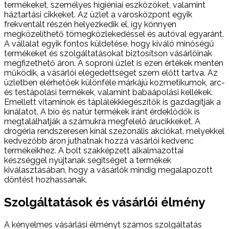
termékeket, személyes higiéniai eszközöket, valamint
háztartási cikkeket. Az üzlet a városközpont egyik
frekventált részén helyezkedik el, így könnyen
megközelíthető tömegközlekedéssel és autóval egyaránt.
A vállalat egyik fontos küldetése, hogy kiváló minőségű
termékeket és szolgáltatásokat biztosítson vásárlóinak
megfizethető áron. A soproni üzlet is ezen értékek mentén
működik, a vásárlói elégedettséget szem előtt tartva. Az
üzletben elérhetőek különféle márkájú kozmetikumok, arc-
és testápolási termékek, valamint babaápolási kellékek.
Emellett vitaminok és táplálékkiegészítők is gazdagítják a
kínálatot. A bio és natúr termékek iránt érdeklődők is
megtalálhatják a számukra megfelelő árucikkeket. A
drogéria rendszeresen kínál szezonális akciókat, melyekkel
kedvezőbb áron juthatnak hozzá vásárlói kedvenc
termékeikhez. A bolt szakképzett alkalmazottai
készséggel nyújtanak segítséget a termékek
kiválasztásában, hogy a vásárlók mindig megalapozott
döntést hozhassanak.
Szolgáltatások és vásárlói élmény
A kényelmes vásárlási élményt számos szolgáltatás