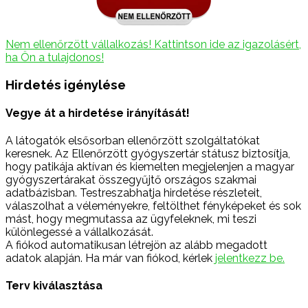
Nem ellenőrzött vállalkozás! Kattintson ide az igazolásért,
ha Ön a tulajdonos!
Hirdetés igénylése
Vegye át a hirdetése irányítását!
A látogatók elsősorban ellenőrzött szolgáltatókat
keresnek. Az Ellenőrzött gyógyszertár státusz biztosítja,
hogy patikája aktívan és kiemelten megjelenjen a magyar
gyógyszertárakat összegyűjtő országos szakmai
adatbázisban. Testreszabhatja hirdetése részleteit,
válaszolhat a véleményekre, feltölthet fényképeket és sok
mást, hogy megmutassa az ügyfeleknek, mi teszi
különlegessé a vállalkozását.
A fiókod automatikusan létrejön az alább megadott
adatok alapján. Ha már van fiókod, kérlek
jelentkezz be.
Terv kiválasztása