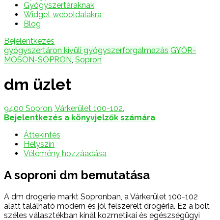
Gyógyszertáraknak
Widget weboldalakra
Blog
Bejelentkezés
gyógyszertáron kívüli gyógyszerforgalmazás
GYŐR-
MOSON-SOPRON
,
Sopron
dm üzlet
9400 Sopron, Várkerület 100-102.
Bejelentkezés a könyvjelzők számára
Áttekintés
Helyszín
Vélemény hozzáadása
A soproni dm bemutatása
A dm drogerie markt Sopronban, a Várkerület 100-102
alatt található modern és jól felszerelt drogéria. Ez a bolt
széles választékban kínál kozmetikai és egészségügyi