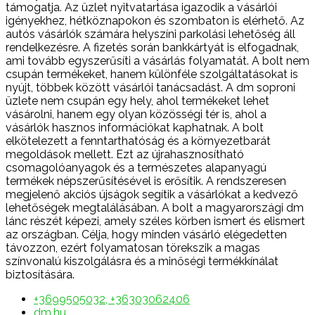
támogatja. Az üzlet nyitvatartása igazodik a vásárlói
igényekhez, hétköznapokon és szombaton is elérhető. Az
autós vásárlók számára helyszíni parkolási lehetőség áll
rendelkezésre. A fizetés során bankkártyát is elfogadnak,
ami tovább egyszerűsíti a vásárlás folyamatát. A bolt nem
csupán termékeket, hanem különféle szolgáltatásokat is
nyújt, többek között vásárlói tanácsadást. A dm soproni
üzlete nem csupán egy hely, ahol termékeket lehet
vásárolni, hanem egy olyan közösségi tér is, ahol a
vásárlók hasznos információkat kaphatnak. A bolt
elkötelezett a fenntarthatóság és a környezetbarát
megoldások mellett. Ezt az újrahasznosítható
csomagolóanyagok és a természetes alapanyagú
termékek népszerűsítésével is erősítik. A rendszeresen
megjelenő akciós újságok segítik a vásárlókat a kedvező
lehetőségek megtalálásában. A bolt a magyarországi dm
lánc részét képezi, amely széles körben ismert és elismert
az országban. Célja, hogy minden vásárló elégedetten
távozzon, ezért folyamatosan törekszik a magas
színvonalú kiszolgálásra és a minőségi termékkínálat
biztosítására.
+3699505032, +36303062406
dm.hu