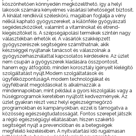
köszönhetően könnyedén megközelíthető, így a helyi
lakosok számára kényelmes vásárlási lehetőséget biztosít.
A kínálat rendkívül széleskörű, magában foglalja a vény
nélkül kapható gyógyszereket, a különféle gyógyászati
segédeszközöket, valamint a vitaminokat és étrend-
kiegészítőket is. A szépségápolási termékek szintén nagy
választékban érhetők el. A vásárlók szakképzett
gyógyszerészek segítségére számíthatnak, akik
készséggel nyújtanak tanácsot és válaszolnak a
gyógyszerhasználattal kapcsolatos kérdésekre. Az üzlet
nem csupán a gyógyszerek kiadására összpontosít,
hanem egy átfogóbb, minden korosztály igényeit kielégítő
szolgáltatást nyújt.Modern szolgáltatások és
ügyfélközpontúságA modern technológiákat és
ügyfélbarát megoldásokat is alkalmazzák a
mindennapokban, mint például a gyors kiszolgálás vagy a
hűségprogramok keretében nyújtott kedvezmények. Az
üzlet gyakran részt vesz helyi egészségmegőrző
programokban és kampányokban, ezzel is támogatva a
közösség egészségtudatosságát. Fontos szerepet játszik
a régió egészségügyi ellátásában, hiszen szakértő
segítséget nyújt a prevencióban és a betegségek
megfelelő kezelésében. A nyitvatartási idő rugalmasan