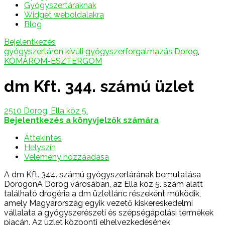
Gyógyszertáraknak
Widget weboldalakra
Blog
Bejelentkezés
gyógyszertáron kívüli gyógyszerforgalmazás
Dorog
,
KOMÁROM-ESZTERGOM
dm Kft. 344. számú üzlet
2510 Dorog, Ella köz 5.
Bejelentkezés a könyvjelzők számára
Áttekintés
Helyszín
Vélemény hozzáadása
A dm Kft. 344. számú gyógyszertárának bemutatása
DorogonA Dorog városában, az Ella köz 5. szám alatt
található drogéria a dm üzletlánc részeként működik,
amely Magyarország egyik vezető kiskereskedelmi
vállalata a gyógyszerészeti és szépségápolási termékek
piacán. Az üzlet központi elhelyezkedésének