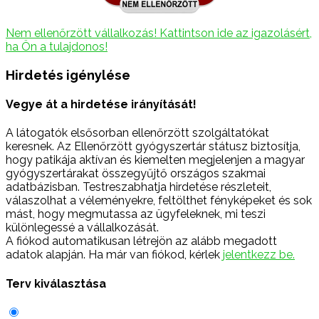
Nem ellenőrzött vállalkozás! Kattintson ide az igazolásért,
ha Ön a tulajdonos!
Hirdetés igénylése
Vegye át a hirdetése irányítását!
A látogatók elsősorban ellenőrzött szolgáltatókat
keresnek. Az Ellenőrzött gyógyszertár státusz biztosítja,
hogy patikája aktívan és kiemelten megjelenjen a magyar
gyógyszertárakat összegyűjtő országos szakmai
adatbázisban. Testreszabhatja hirdetése részleteit,
válaszolhat a véleményekre, feltölthet fényképeket és sok
mást, hogy megmutassa az ügyfeleknek, mi teszi
különlegessé a vállalkozását.
A fiókod automatikusan létrejön az alább megadott
adatok alapján. Ha már van fiókod, kérlek
jelentkezz be.
Terv kiválasztása