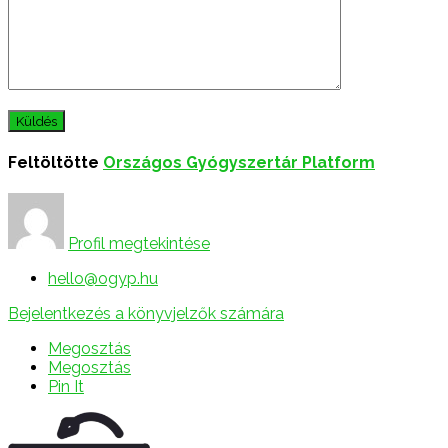
Feltöltötte
Országos Gyógyszertár Platform
Profil megtekintése
hello@ogyp.hu
Bejelentkezés a könyvjelzők számára
Megosztás
Megosztás
Pin It