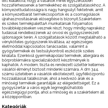
lett kialakítva, hogy a vásárlók minél egyszerűbben
hozzáférhessenek a termékekhez és szolgáltatásokhoz. A
környezettudatosságra is nagy hangsúlyt fektetnek, amit
a környezetbarát termékcsoportok és a csomagolások
újrahasznosításának elősegítése is bizonyít.Szakértelem
és széles termékpalettaA munkatársak folyamatos
továbbképzéseken vesznek részt, hogy mindig naprakész
tudással rendelkezzenek az orvosi és gyógyszerészeti
újdonságok terén. A szolgáltatások között megtalálható a
vényköteles gyógyszerek kiváltása, az egészséges
életmóddal kapcsolatos tanácsadás, valamint a
gyógytermékek és testsúlykontroll eszközök széles
kínálata. Ezenkívül gyermekápolási termékek, allergiára és
bőrproblémákra specializálódott készítmények is
kaphatók. A modern, tiszta és rendezett üzlettér kellemes
vásárlói élményt biztosít mindenki számára. A dm 344.
számú üzletében a vásárlók elkötelezett, ügyfélközpontú
hozzáállással találkoznak, ahol a kedvező árak és a
minőségi termékek garantálják az elégedettséget. Ez a
gyógyszertár a város egyik legmegbízhatóbb
egészségügyi pontja, ahol a minőség és a szakértelem áll
a középpontban.
Kategóriák