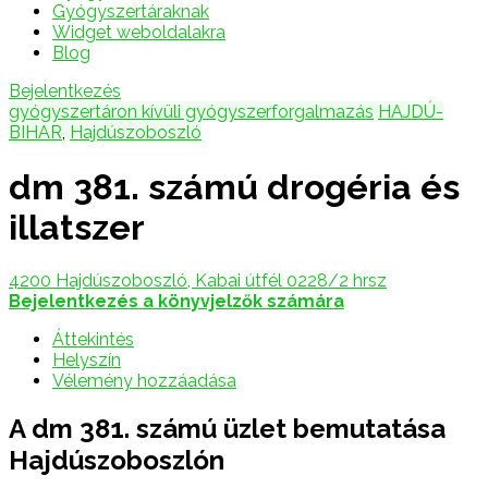
Gyógyszertáraknak
Widget weboldalakra
Blog
Bejelentkezés
gyógyszertáron kívüli gyógyszerforgalmazás
HAJDÚ-
BIHAR
,
Hajdúszoboszló
dm 381. számú drogéria és
illatszer
4200 Hajdúszoboszló, Kabai útfél 0228/2 hrsz
Bejelentkezés a könyvjelzők számára
Áttekintés
Helyszín
Vélemény hozzáadása
A dm 381. számú üzlet bemutatása
Hajdúszoboszlón