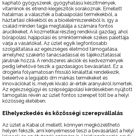
kapható gyógyszerek, gyógyhatású készítmények,
vitaminok és étrend-kiegészítők sorakoznak. Emellett
hatalmas a választék a babaápolási termékekből, a
háztartási cikkekből és a bioélelmiszerekből is, így a
család minden tagja megtalálja a számára fontos
árucikkeket. A kozmetikai részleg rendkívül gazdag, ahol
bőrápolási, hajápolási és sminktermékek széles palettája
várja a vásárlókat. Az üzlet egyik legfontosabb
szolgáltatása az egészséges életmód támogatása,
amelyhez szakértő tanácsadással és tájékoztatással
járulnak hozzá. A rendszeres akciók és kedvezmények
pedig lehetővé teszik a gazdaságos bevásárlást. Ez a
drogéria folyamatosan frissülő kínálattal rendelkezik,
beleértve a legújabb dm márkás termékeket és
innovációkat is, melyek kiváló ár-érték arányukról ismertek.
Az egészségügyi és szépségápolási kérdésekben nyújtott
támogatás révén az üzlet fontos szerepet tölt be a helyi
közösség életében.
Elhelyezkedés és közösségi szerepvállalás
Az üzlet a Kabai út mellett, könnyen megközelíthető
helyen fekszik, ami kényelmessé teszi a bevásárlást a helyi