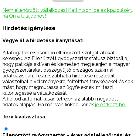
Nem ellenőrzött vállalkozás! Kattintson ide az igazolásért,
ha Ön a tulajdonos!
Hirdetés igénylése
Vegye át a hirdetése irányítását!
A látogatók elsősorban ellenőrzött szolgáltatókat
keresnek. Az Ellenőrzött gyógyszertár státusz biztosítja,
hogy patikája aktívan és kiemelten megjelenjen a magyar
gyógyszertárakat összegyűjtő országos szakmai
adatbázisban. Testreszabhatja hirdetése részleteit,
válaszolhat a véleményekre, feltölthet fényképeket és sok
mást, hogy megmutassa az ügyfeleknek, mi teszi
különlegessé a vállalkozását.
A fiókod automatikusan létrejön az alább megadott
adatok alapján. Ha már van fiókod, kérlek
jelentkezz be.
Terv kiválasztása
Ellenőrzött gyógyszertár – éves adatellenőrzési és