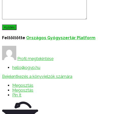
Feltöltötte
Országos Gyógyszertár Platform
Profil megtekintése
hello@ogyp.hu
Bejelentkezés a könyvjelzők számára
Megosztás
Megosztás
Pin It