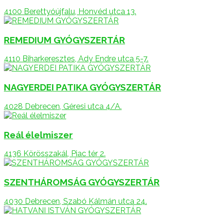
4100 Berettyóújfalu, Honvéd utca 13.
REMEDIUM GYÓGYSZERTÁR
4110 Biharkeresztes, Ady Endre utca 5-7.
NAGYERDEI PATIKA GYÓGYSZERTÁR
4028 Debrecen, Géresi utca 4/A.
Reál élelmiszer
4136 Körösszakál, Piac tér 2.
SZENTHÁROMSÁG GYÓGYSZERTÁR
4030 Debrecen, Szabó Kálmán utca 24.