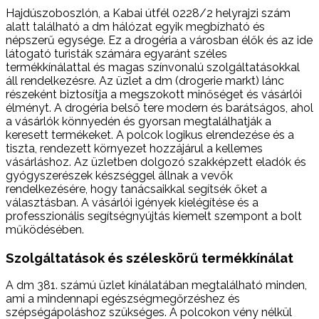
Hajdúszoboszlón, a Kabai útfél 0228/2 helyrajzi szám
alatt található a dm hálózat egyik megbízható és
népszerű egysége. Ez a drogéria a városban élők és az ide
látogató turisták számára egyaránt széles
termékkínálattal és magas színvonalú szolgáltatásokkal
áll rendelkezésre. Az üzlet a dm (drogerie markt) lánc
részeként biztosítja a megszokott minőséget és vásárlói
élményt. A drogéria belső tere modern és barátságos, ahol
a vásárlók könnyedén és gyorsan megtalálhatják a
keresett termékeket. A polcok logikus elrendezése és a
tiszta, rendezett környezet hozzájárul a kellemes
vásárláshoz. Az üzletben dolgozó szakképzett eladók és
gyógyszerészek készséggel állnak a vevők
rendelkezésére, hogy tanácsaikkal segítsék őket a
választásban. A vásárlói igények kielégítése és a
professzionális segítségnyújtás kiemelt szempont a bolt
működésében.
Szolgáltatások és széleskörű termékkínálat
A dm 381. számú üzlet kínálatában megtalálható minden,
ami a mindennapi egészségmegőrzéshez és
szépségápoláshoz szükséges. A polcokon vény nélkül