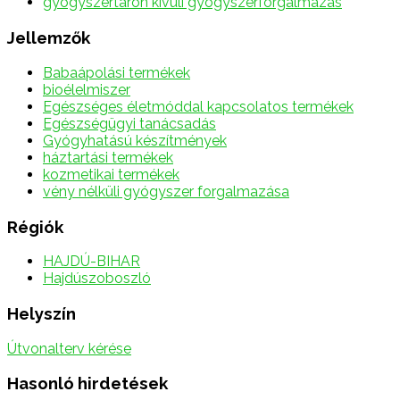
gyógyszertáron kívüli gyógyszerforgalmazás
Jellemzők
Babaápolási termékek
bioélelmiszer
Egészséges életmóddal kapcsolatos termékek
Egészségügyi tanácsadás
Gyógyhatású készítmények
háztartási termékek
kozmetikai termékek
vény nélküli gyógyszer forgalmazása
Régiók
HAJDÚ-BIHAR
Hajdúszoboszló
Helyszín
Útvonalterv kérése
Hasonló hirdetések