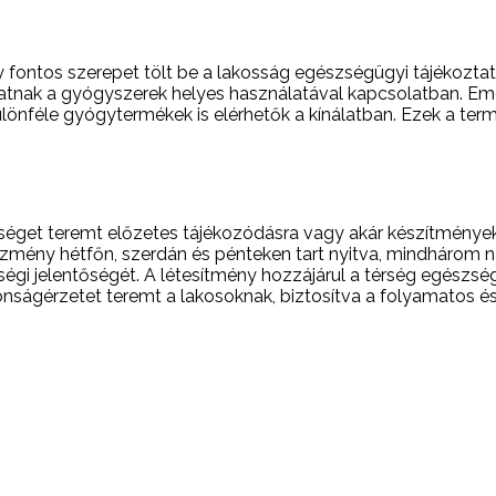
fontos szerepet tölt be a lakosság egészségügyi tájékoztatá
atnak a gyógyszerek helyes használatával kapcsolatban. Em
ülönféle gyógytermékek is elérhetők a kínálatban. Ezek a t
őséget teremt előzetes tájékozódásra vagy akár készítmények
ntézmény hétfőn, szerdán és pénteken tart nyitva, mindhárom 
gi jelentőségét. A létesítmény hozzájárul a térség egészségü
nságérzetet teremt a lakosoknak, biztosítva a folyamatos é