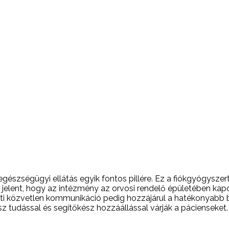
egészségügyi ellátás egyik fontos pillére. Ez a fiókgyógysze
jelent, hogy az intézmény az orvosi rendelő épületében kap
ti közvetlen kommunikáció pedig hozzájárul a hatékonyabb b
dással és segítőkész hozzáállással várják a pácienseket. Is