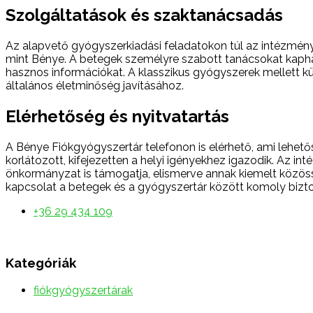
Szolgáltatások és szaktanácsadás
Az alapvető gyógyszerkiadási feladatokon túl az intézmény 
mint Bénye. A betegek személyre szabott tanácsokat kaph
hasznos információkat. A klasszikus gyógyszerek mellett k
általános életminőség javításához.
Elérhetőség és nyitvatartás
A Bénye Fiókgyógyszertár telefonon is elérhető, ami lehet
korlátozott, kifejezetten a helyi igényekhez igazodik. Az i
önkormányzat is támogatja, elismerve annak kiemelt közössé
kapcsolat a betegek és a gyógyszertár között komoly bizto
+36 29 434 109
Kategóriák
fiókgyógyszertárak