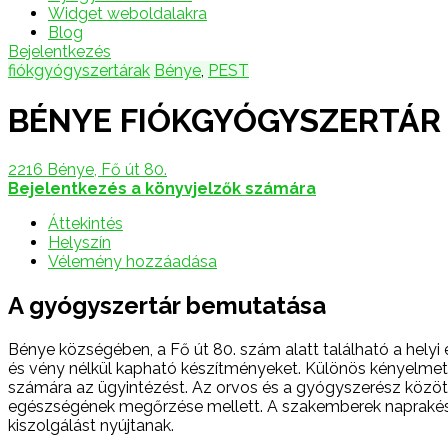
Widget weboldalakra
Blog
Bejelentkezés
fiókgyógyszertárak
Bénye
,
PEST
BÉNYE FIÓKGYÓGYSZERTÁR
2216 Bénye, Fő út 80.
Bejelentkezés a könyvjelzők számára
Áttekintés
Helyszín
Vélemény hozzáadása
A gyógyszertár bemutatása
Bénye községében, a Fő út 80. szám alatt található a helyi 
és vény nélkül kapható készítményeket. Különös kényelmet 
számára az ügyintézést. Az orvos és a gyógyszerész közöt
egészségének megőrzése mellett. A szakemberek naprakész tu
kiszolgálást nyújtanak.