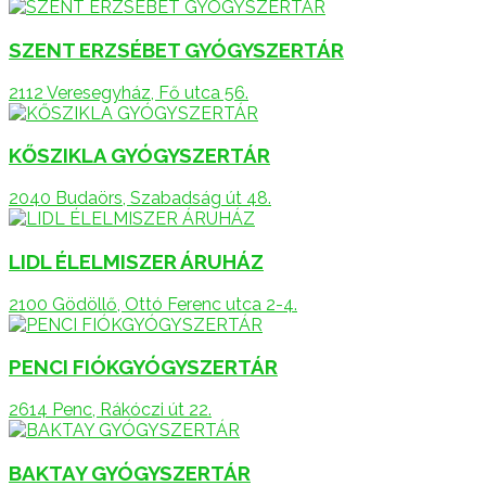
SZENT ERZSÉBET GYÓGYSZERTÁR
2112 Veresegyház, Fő utca 56.
KŐSZIKLA GYÓGYSZERTÁR
2040 Budaörs, Szabadság út 48.
LIDL ÉLELMISZER ÁRUHÁZ
2100 Gödöllő, Ottó Ferenc utca 2-4.
PENCI FIÓKGYÓGYSZERTÁR
2614 Penc, Rákóczi út 22.
BAKTAY GYÓGYSZERTÁR