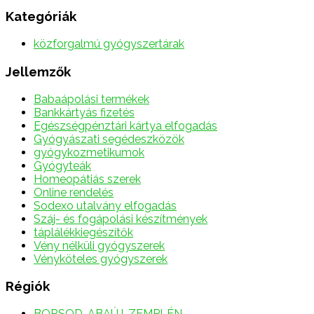
Kategóriák
közforgalmú gyógyszertárak
Jellemzők
Babaápolási termékek
Bankkártyás fizetés
Egészségpénztári kártya elfogadás
Gyógyászati segédeszközök
gyógykozmetikumok
Gyógyteák
Homeopátiás szerek
Online rendelés
Sodexo utalvány elfogadás
Száj- és fogápolási készítmények
táplálékkiegészítők
Vény nélküli gyógyszerek
Vényköteles gyógyszerek
Régiók
BORSOD-ABAÚJ-ZEMPLÉN