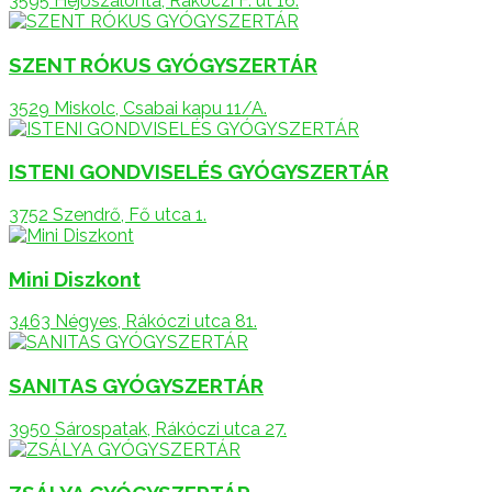
3595 Hejőszalonta, Rákóczi F. út 16.
SZENT RÓKUS GYÓGYSZERTÁR
3529 Miskolc, Csabai kapu 11/A.
ISTENI GONDVISELÉS GYÓGYSZERTÁR
3752 Szendrő, Fő utca 1.
Mini Diszkont
3463 Négyes, Rákóczi utca 81.
SANITAS GYÓGYSZERTÁR
3950 Sárospatak, Rákóczi utca 27.