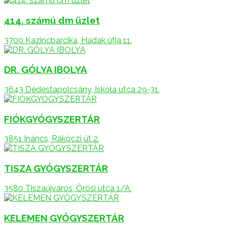
414. számú dm üzlet
3700 Kazincbarcika, Hadak útja 11.
DR. GÓLYA IBOLYA
3643 Dédestapolcsány, Iskola utca 29-31.
FIÓKGYÓGYSZERTÁR
3851 Ináncs, Rákóczi út 2.
TISZA GYÓGYSZERTÁR
3580 Tiszaújváros, Örösi utca 1/A.
KELEMEN GYÓGYSZERTÁR