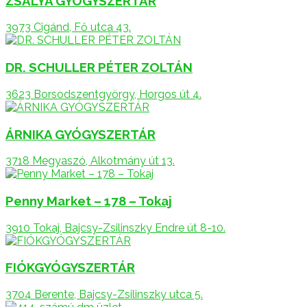
ZSÁLYA GYÓGYSZERTÁR
3973 Cigánd, Fő utca 43.
DR. SCHULLER PÉTER ZOLTÁN
3623 Borsodszentgyörgy, Horgos út 4.
ÁRNIKA GYÓGYSZERTÁR
3718 Megyaszó, Alkotmány út 13.
Penny Market – 178 – Tokaj
3910 Tokaj, Bajcsy-Zsilinszky Endre út 8-10.
FIÓKGYÓGYSZERTÁR
3704 Berente, Bajcsy-Zsilinszky utca 5.