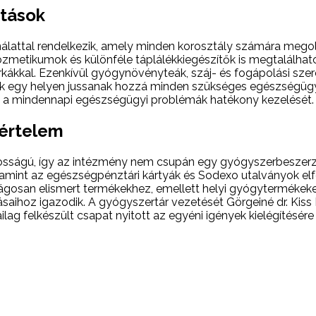
atások
nálattal rendelkezik, amely minden korosztály számára megol
etikumok és különféle táplálékkiegészítők is megtalálható
ákkal. Ezenkívül gyógynövényteák, száj- és fogápolási szere
árlók egy helyen jussanak hozzá minden szükséges egészségü
tve a mindennapi egészségügyi problémák hatékony kezelését.
kértelem
tosságú, így az intézmény nem csupán egy gyógyszerbeszerz
valamint az egészségpénztári kártyák és Sodexo utalványok e
gosan elismert termékekhez, emellett helyi gyógytermékeket i
ihoz igazodik. A gyógyszertár vezetését Görgeiné dr. Kiss Er
lag felkészült csapat nyitott az egyéni igények kielégítésére