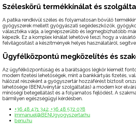
Széleskörű termékkínálat és szolgált
A patika rendkívül széles és folyamatosan bővülő termékkí
gyógyszerek mellett gyógyászati segédeszközök, gyógykozm
választéka várja, a legnépszerűbb és legmegbízhatóbb márk
képezik. Ez a komplex kínálat lehetővé teszi, hogy a vás
felvilágosítást a készítmények helyes használatáról, segí
Ügyfélközpontú megközelítés és sza
Az ügyfélközpontúság és a barátságos légkör kiemelt fon
modern fizetési lehetőségek, mint a bankkártyás fizetés, 
hálózat részeként a gyógyszertár hozzáférést biztosít orszá
lehetősége (BENUvénytár szolgáltatás) a modern kor elvárása
minőségi betegellátást és a folyamatos fejlődést. A szakmai
bármilyen egészségügyi kérdésben.
+36 48 471 342, +36 48 572 078
immanuel@BENUgyogyszertar.hu
benu.hu