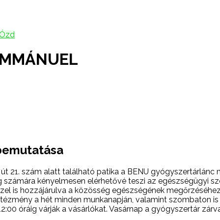
Ózd
IMMÁNUEL
bemutatása
 21. szám alatt található patika a BENU gyógyszertárlánc 
g számára kényelmesen elérhetővé teszi az egészségügyi szo
 ezzel is hozzájárulva a közösség egészségének megőrzéséhe
intézmény a hét minden munkanapján, valamint szombaton is n
2:00 óráig várják a vásárlókat. Vasárnap a gyógyszertár zárva