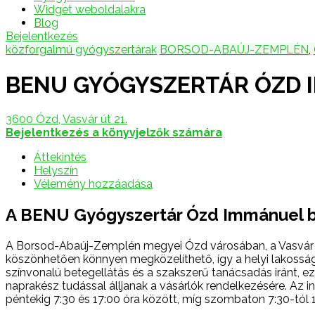
Widget weboldalakra
Blog
Bejelentkezés
közforgalmú gyógyszertárak
BORSOD-ABAÚJ-ZEMPLÉN
,
BENU GYÓGYSZERTÁR ÓZD 
3600 Ózd, Vasvár út 21.
Bejelentkezés a könyvjelzők számára
Áttekintés
Helyszín
Vélemény hozzáadása
A BENU Gyógyszertár Ózd Immánuel 
A Borsod-Abaúj-Zemplén megyei Ózd városában, a Vasvár út
köszönhetően könnyen megközelíthető, így a helyi lakossá
színvonalú betegellátás és a szakszerű tanácsadás iránt,
naprakész tudással álljanak a vásárlók rendelkezésére. Az 
péntekig 7:30 és 17:00 óra között, míg szombaton 7:30-tól 1