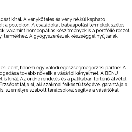
dást kínál. A vényköteles és vény nélkül kapható
k a polcokon. A családokat babaápolási termékek széles
k, valamint homeopátiás készítmények is a portfólió részét
gyi termékhez. A gyógyszerészek készséggel nyújtanak
ési pont, hanem egy valódi egészségmegőrzési partner. A
lfogadása tovább növelik a vásárlói kényelmet. A BENU
s kínál. Az online rendelés és a patikában történő átvétel
zsébet látja el, aki szakmai felkészültségével garantálja a
 is, személyre szabott tanácsokkal segítve a vásárlókat