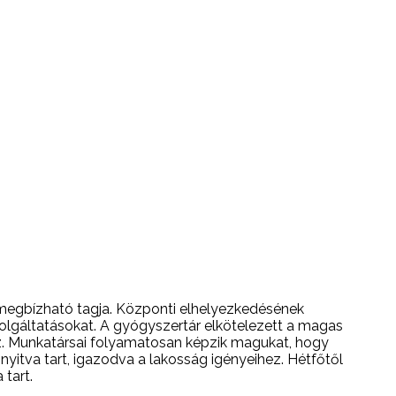
megbízható tagja. Központi elhelyezkedésének
lgáltatásokat. A gyógyszertár elkötelezett a magas
z. Munkatársai folyamatosan képzik magukat, hogy
yitva tart, igazodva a lakosság igényeihez. Hétfőtől
 tart.