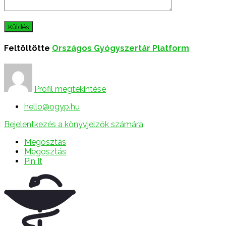
Feltöltötte
Országos Gyógyszertár Platform
Profil megtekintése
hello@ogyp.hu
Bejelentkezés a könyvjelzők számára
Megosztás
Megosztás
Pin It