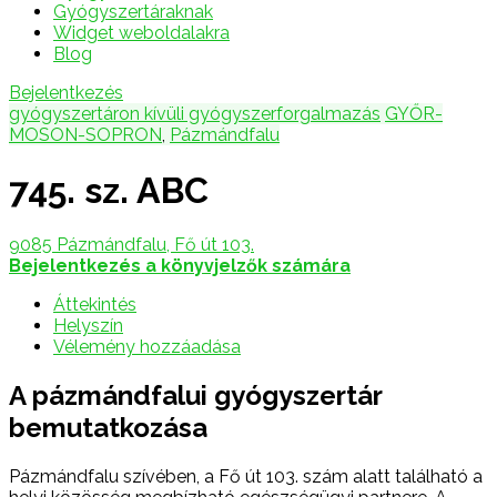
Gyógyszertáraknak
Widget weboldalakra
Blog
Bejelentkezés
gyógyszertáron kívüli gyógyszerforgalmazás
GYŐR-
MOSON-SOPRON
,
Pázmándfalu
745. sz. ABC
9085 Pázmándfalu, Fő út 103.
Bejelentkezés a könyvjelzők számára
Áttekintés
Helyszín
Vélemény hozzáadása
A pázmándfalui gyógyszertár
bemutatkozása
Pázmándfalu szívében, a Fő út 103. szám alatt található a