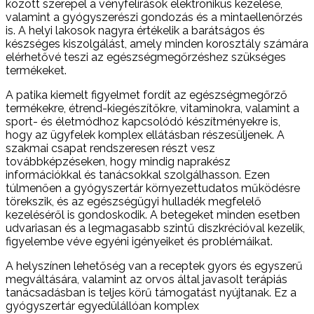
között szerepel a vényfelírások elektronikus kezelése,
valamint a gyógyszerészi gondozás és a mintaellenőrzés
is. A helyi lakosok nagyra értékelik a barátságos és
készséges kiszolgálást, amely minden korosztály számára
elérhetővé teszi az egészségmegőrzéshez szükséges
termékeket.
A patika kiemelt figyelmet fordít az egészségmegőrző
termékekre, étrend-kiegészítőkre, vitaminokra, valamint a
sport- és életmódhoz kapcsolódó készítményekre is,
hogy az ügyfelek komplex ellátásban részesüljenek. A
szakmai csapat rendszeresen részt vesz
továbbképzéseken, hogy mindig naprakész
információkkal és tanácsokkal szolgálhasson. Ezen
túlmenően a gyógyszertár környezettudatos működésre
törekszik, és az egészségügyi hulladék megfelelő
kezeléséről is gondoskodik. A betegeket minden esetben
udvariasan és a legmagasabb szintű diszkrécióval kezelik,
figyelembe véve egyéni igényeiket és problémáikat.
A helyszínen lehetőség van a receptek gyors és egyszerű
megváltására, valamint az orvos által javasolt terápiás
tanácsadásban is teljes körű támogatást nyújtanak. Ez a
gyógyszertár egyedülállóan komplex