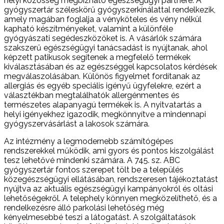
helyi közösség megbízható egészségügyi partnere. A
gyógyszertár széleskörű gyógyszerkínálattal rendelkezik,
amely magában foglalja a vényköteles és vény nélkül
kapható készítményeket, valamint a különféle
gyógyászati segédeszközöket is. A vásárlók számára
szakszerű egészségügyi tanácsadást is nyújtanak, ahol
képzett patikusok segítenek a megfelelő termékek
kiválasztásában és az egészséggel kapcsolatos kérdések
megválaszolásában. Különös figyelmet fordítanak az
allergiás és egyéb speciális igényű ügyfelekre, ezért a
választékban megtalálhatók allergénmentes és
természetes alapanyagú termékek is. A nyitvatartás a
helyi igényekhez igazodik, megkönnyítve a mindennapi
gyógyszervásárlást a lakosok számára.
Az intézmény a legmodernebb számítógépes
rendszerekkel működik, ami gyors és pontos kiszolgálást
tesz lehetővé mindenki számára. A 745. sz. ABC
gyógyszertár fontos szerepet tölt be a település
közegészségügyi ellátásában, rendszeresen tájékoztatást
nyújtva az aktuális egészségügyi kampányokról és oltási
lehetőségekről. A telephely könnyen megközelíthető, és a
rendelkezésre álló parkolási lehetőség még
kényelmesebbé teszi a látogatást. A szolgáltatások