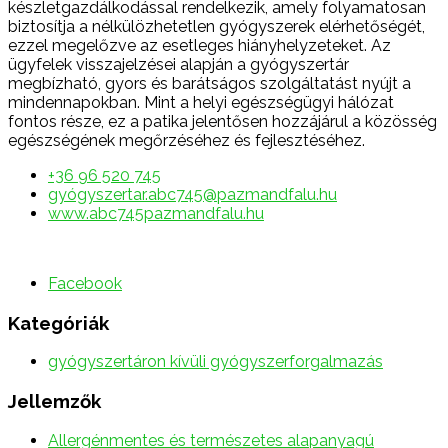
készletgazdálkodással rendelkezik, amely folyamatosan
biztosítja a nélkülözhetetlen gyógyszerek elérhetőségét,
ezzel megelőzve az esetleges hiányhelyzeteket. Az
ügyfelek visszajelzései alapján a gyógyszertár
megbízható, gyors és barátságos szolgáltatást nyújt a
mindennapokban. Mint a helyi egészségügyi hálózat
fontos része, ez a patika jelentősen hozzájárul a közösség
egészségének megőrzéséhez és fejlesztéséhez.
+36 96 520 745
gyógyszertar.abc745@pazmandfalu.hu
www.abc745pazmandfalu.hu
Facebook
Kategóriák
gyógyszertáron kívüli gyógyszerforgalmazás
Jellemzők
Allergénmentes és természetes alapanyagú