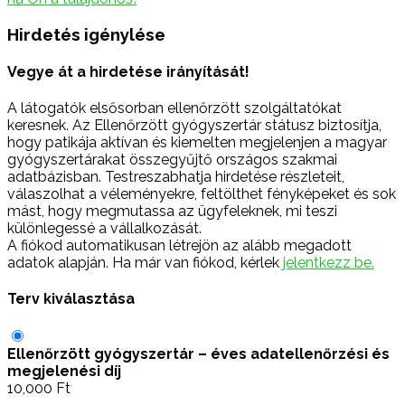
Hirdetés igénylése
Vegye át a hirdetése irányítását!
A látogatók elsősorban ellenőrzött szolgáltatókat
keresnek. Az Ellenőrzött gyógyszertár státusz biztosítja,
hogy patikája aktívan és kiemelten megjelenjen a magyar
gyógyszertárakat összegyűjtő országos szakmai
adatbázisban. Testreszabhatja hirdetése részleteit,
válaszolhat a véleményekre, feltölthet fényképeket és sok
mást, hogy megmutassa az ügyfeleknek, mi teszi
különlegessé a vállalkozását.
A fiókod automatikusan létrejön az alább megadott
adatok alapján. Ha már van fiókod, kérlek
jelentkezz be.
Terv kiválasztása
Ellenőrzött gyógyszertár – éves adatellenőrzési és
megjelenési díj
10,000
Ft