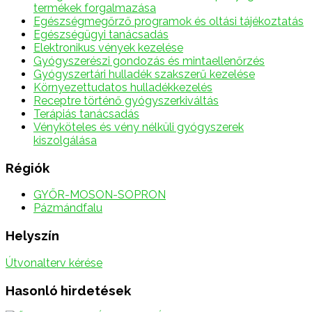
termékek forgalmazása
Egészségmegőrző programok és oltási tájékoztatás
Egészségügyi tanácsadás
Elektronikus vények kezelése
Gyógyszerészi gondozás és mintaellenőrzés
Gyógyszertári hulladék szakszerű kezelése
Környezettudatos hulladékkezelés
Receptre történő gyógyszerkiváltás
Terápiás tanácsadás
Vényköteles és vény nélküli gyógyszerek
kiszolgálása
Régiók
GYŐR-MOSON-SOPRON
Pázmándfalu
Helyszín
Útvonalterv kérése
Hasonló hirdetések