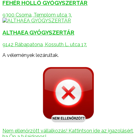
FEHÉR HOLLÓ GYÓGYSZERTÁR
9300 Csorna, Templom utca 3.
ALTHAEA GYÓGYSZERTÁR
9142 Rábapatona, Kossuth L. utca 17.
A vélemények lezárultak.
Nem ellenőrzött vállalkozás! Kattintson ide az igazolásért,
ha Ön a tulajdonos!