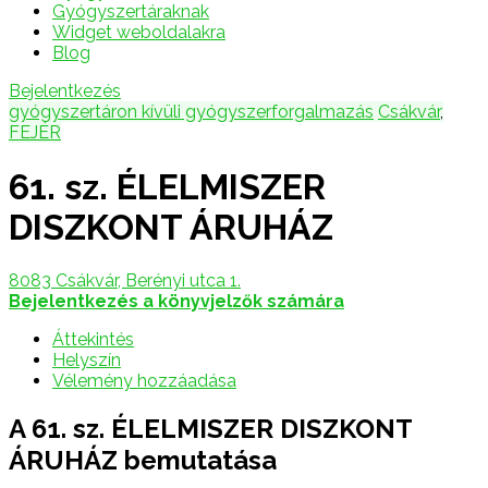
Gyógyszertáraknak
Widget weboldalakra
Blog
Bejelentkezés
gyógyszertáron kívüli gyógyszerforgalmazás
Csákvár
,
FEJÉR
61. sz. ÉLELMISZER
DISZKONT ÁRUHÁZ
8083 Csákvár, Berényi utca 1.
Bejelentkezés a könyvjelzők számára
Áttekintés
Helyszín
Vélemény hozzáadása
A 61. sz. ÉLELMISZER DISZKONT
ÁRUHÁZ bemutatása