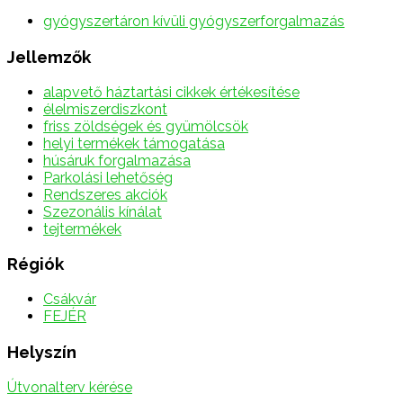
gyógyszertáron kívüli gyógyszerforgalmazás
Jellemzők
alapvető háztartási cikkek értékesítése
élelmiszerdiszkont
friss zöldségek és gyümölcsök
helyi termékek támogatása
húsáruk forgalmazása
Parkolási lehetőség
Rendszeres akciók
Szezonális kínálat
tejtermékek
Régiók
Csákvár
FEJÉR
Helyszín
Útvonalterv kérése