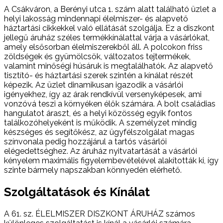
A Csákváron, a Berényi utca 1. szám alatt található üzlet a
helyi lakosság mindennapi élelmiszer- és alapvető
háztartási cikkekkel való ellátását szolgálja. Ez a diszkont
jellegű áruház széles termékkínálattal várja a vásárlókat,
amely elsősorban élelmiszerekből áll. A polcokon friss
zöldségek és gyümölcsök, változatos tejtermékek,
valamint minőségi húsáruk is megtalálhatók. Az alapvető
tisztító- és háztartási szerek szintén a kínálat részét
képezik. Az üzlet dinamikusan igazodik a vásárlói
igényekhez, így az árak rendkívül versenyképesek, ami
vonzóvá teszi a környéken élők számára. A bolt családias
hangulatot áraszt, és a helyi közösség egyik fontos
találkozóhelyeként is működik. A személyzet mindig
készséges és segítőkész, az ügyfélszolgálat magas
színvonala pedig hozzájárul a tartós vásárlói
elégedettséghez. Az áruház nyitvatartását a vásárlói
kényelem maximális figyelembevételével alakították ki, így
szinte bármely napszakban könnyedén elérhető.
Szolgáltatások és Kínálat
A 61. sz. ÉLELMISZER DISZKONT ÁRUHÁZ számos