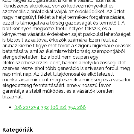
különleges szolgáltatást is kínál a vásárlói számára.
Rendszeres akciókkal, vonzó kedvezményekkel és
szezonális ajánlatokkal várják az érdeklődőket. Az üzlet
nagy hangsúlyt fektet a helyi termékek forgalmazására,
ezzel is támogatva a térség gazdaságát és termelőit. A
bolt könnyen megközelíthető helyen fekszik, és a
kényelmes vásárlás érdekében saját parkolási lehetőséget
is biztosít az autóval érkezők számára. Ezen felül az
áruház kiemelt figyelmet fordít a szigorú higiéniai előírások
betartására, ami az élelmiszerbiztonság szempontjából
elengedhetetlen. Ez a bolt nem csupán egy
élelmiszerbeszerzési pont, hanem a helyi közösségi élet
szerves része, ahol több generáció is szívesen fordul meg
nap mint nap. Az üzlet tulajdonosai és elkötelezett
munkatársai mindent megtesznek a minőség és a vásárlói
elégedettség fenntartásáért, amely hosszú távon
garantálja a stabil működést és a vásárlók töretlen
bizalmát.
(06 22) 254 332, (06 22) 354 266
Kategóriák