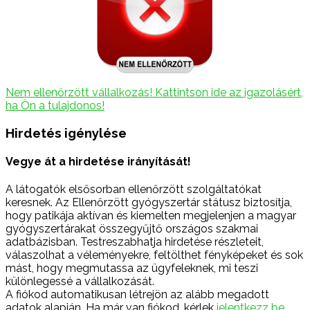
Nem ellenőrzött vállalkozás! Kattintson ide az igazolásért,
ha Ön a tulajdonos!
Hirdetés igénylése
Vegye át a hirdetése irányítását!
A látogatók elsősorban ellenőrzött szolgáltatókat
keresnek. Az Ellenőrzött gyógyszertár státusz biztosítja,
hogy patikája aktívan és kiemelten megjelenjen a magyar
gyógyszertárakat összegyűjtő országos szakmai
adatbázisban. Testreszabhatja hirdetése részleteit,
válaszolhat a véleményekre, feltölthet fényképeket és sok
mást, hogy megmutassa az ügyfeleknek, mi teszi
különlegessé a vállalkozását.
A fiókod automatikusan létrejön az alább megadott
adatok alapján. Ha már van fiókod, kérlek
jelentkezz be.