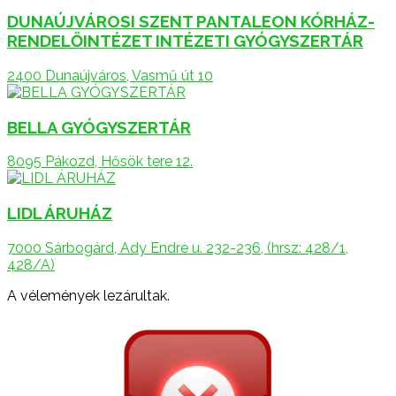
DUNAÚJVÁROSI SZENT PANTALEON KÓRHÁZ-
RENDELŐINTÉZET INTÉZETI GYÓGYSZERTÁR
2400 Dunaújváros, Vasmű út 10
BELLA GYÓGYSZERTÁR
8095 Pákozd, Hősök tere 12.
LIDL ÁRUHÁZ
7000 Sárbogárd, Ady Endre u. 232-236, (hrsz: 428/1,
428/A)
A vélemények lezárultak.