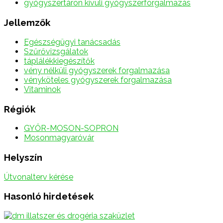
gyógyszertáron kívüli gyógyszerforgalmazás
Jellemzők
Egészségügyi tanácsadás
Szűrővizsgálatok
táplálékkiegészítők
vény nélküli gyógyszerek forgalmazása
vényköteles gyógyszerek forgalmazása
Vitaminok
Régiók
GYŐR-MOSON-SOPRON
Mosonmagyaróvár
Helyszín
Útvonalterv kérése
Hasonló hirdetések