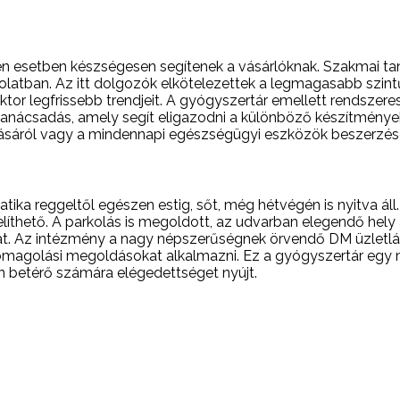
n esetben készségesen segítenek a vásárlóknak. Szakmai tan
latban. Az itt dolgozók elkötelezettek a legmagasabb szint
tor legfrissebb trendjeit. A gyógyszertár emellett rendszer
nácsadás, amely segít eligazodni a különböző készítmények
tásáról vagy a mindennapi egészségügyi eszközök beszerzésé
 patika reggeltől egészen estig, sőt, még hétvégén is nyitva á
ető. A parkolás is megoldott, az udvarban elegendő hely ál
át. Az intézmény a nagy népszerűségnek örvendő DM üzletlán
omagolási megoldásokat alkalmazni. Ez a gyógyszertár egy 
 betérő számára elégedettséget nyújt.