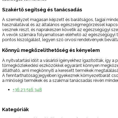
Szakértő segítség és tanácsadás
A személyzet magasan képzett és barátságos, tagjai minde
használatával és az általános egészségmegőrzéssel kapcso
vesznek részt, és naprakészen követik az egészségügyi szek
A vevők számára folyamatosan elérhető az egészségügyi ta
pontos kiszolgálást, legyen szó orvosi rendelvények bevál
Könnyű megközelíthetőség és kényelem
A nyitvatartási időt a vásárlói igényekhez igazították, így a
tömegközlekedési eszközökkel egyaránt könnyen megközelíth
átlátható, ami megkönnyíti a keresett termékek megtalálás
A fenntarthatóság jegyében igyekeznek környezetbarát cs
a minőségi termékek és a szakmai tanácsadás révén minden
+36 23 516 348
Kategóriák