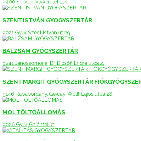
9400 Sopron, Várkerület 114.
SZENT ISTVÁN GYÓGYSZERTÁR
9021 Győr, Szent István út 29.
BALZSAM GYÓGYSZERTÁR
9241 Jánossomorja, Dr. Dicsőfi Endre utca 2.
SZENT MARGIT GYÓGYSZERTÁR FIÓKGYÓGYSZE
9146 Rábapordány, Géway-Wolff Lajos utca 28.
MOL TÖLTŐÁLLOMÁS
9026 Győr, Galántai út