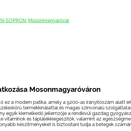
N-SOPRON
,
Mosonmagyaróvár
tatkozása Mosonmagyaróváron
tó ez a modern patika, amely a 9200-as irányítószám alatt ér
leskörű termékkínálattal és magas színvonalú szolgáltatások
ény egyik kiemelkedő jellemzője a rendkívül gazdag gyógyász
le vitaminok és táplálékkiegészítők, valamint az egészségm
ékonyabb készítményeket is biztosítani tudja a betegek szám