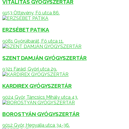
VITALITÁS GYÓGYSZERTÁR
9153 Öttevény, Fő utca 86.
ERZSÉBET PATIKA
9081 Győrújbarát, Fő utca 11.
SZENT DAMJÁN GYÓGYSZERTÁR
9321 Farád, Győri utca 29.
KARDIREX GYÓGYSZERTÁR
9024 Győr, Táncsics Mihály utca 43.
BOROSTYÁN GYÓGYSZERTÁR
9012 Győr, Hegyalja utca 34-36.