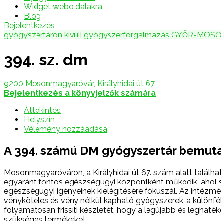
Widget weboldalakra
Blog
Bejelentkezés
gyógyszertáron kívüli gyógyszerforgalmazás
GYŐR-MOSO
394. sz. dm
9200 Mosonmagyaróvár, Királyhidai út 67.
Bejelentkezés a könyvjelzők számára
Áttekintés
Helyszín
Vélemény hozzáadása
A 394. számú DM gyógyszertár bemu
Mosonmagyaróváron, a Királyhidai út 67. szám alatt találha
egyaránt fontos egészségügyi központként működik, ahol szé
egészségügyi igényeinek kielégítésére fókuszál. Az intézm
vényköteles és vény nélkül kapható gyógyszerek, a különfé
folyamatosan frissíti készletét, hogy a legújabb és leghat
szükséges termékeket.