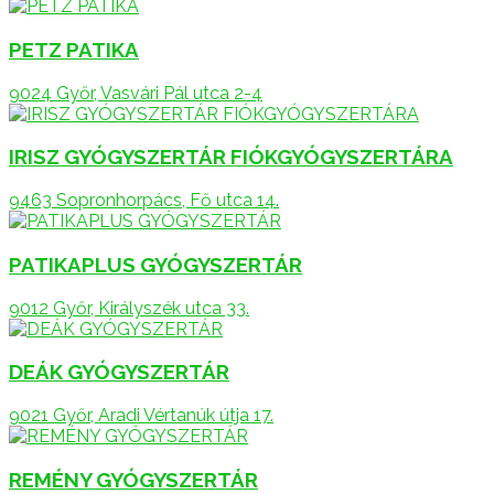
PETZ PATIKA
9024 Győr, Vasvári Pál utca 2-4
IRISZ GYÓGYSZERTÁR FIÓKGYÓGYSZERTÁRA
9463 Sopronhorpács, Fő utca 14.
PATIKAPLUS GYÓGYSZERTÁR
9012 Győr, Királyszék utca 33.
DEÁK GYÓGYSZERTÁR
9021 Győr, Aradi Vértanúk útja 17.
REMÉNY GYÓGYSZERTÁR