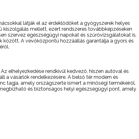
ácsokkal látják el az érdeklődőket a gyógyszerek helyes
ű kiszolgálás mellett, ezért rendszeres továbbképzéseken
esen szervez egészségügyi napokat és szűrővizsgálatokat is.
 között. A vevőközpontú hozzáállás garantálja a gyors és
ről.
ll. Az elhelyezkedése rendkívül kedvező, hiszen autóval és
l a vásárlók rendelkezésére. A belső tér modern és
c tagja, amely országszerte ismert a minőségi termékeiről.
megbízható és biztonságos helyi egészségügyi pont, amely