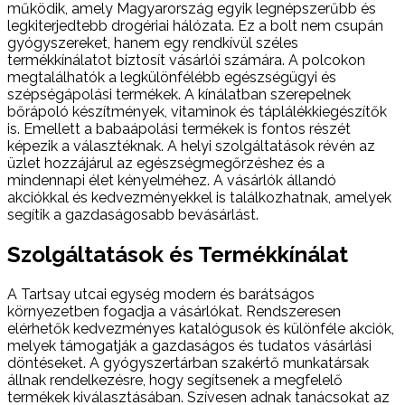
működik, amely Magyarország egyik legnépszerűbb és
legkiterjedtebb drogériai hálózata. Ez a bolt nem csupán
gyógyszereket, hanem egy rendkívül széles
termékkínálatot biztosít vásárlói számára. A polcokon
megtalálhatók a legkülönfélébb egészségügyi és
szépségápolási termékek. A kínálatban szerepelnek
bőrápoló készítmények, vitaminok és táplálékkiegészítők
is. Emellett a babaápolási termékek is fontos részét
képezik a választéknak. A helyi szolgáltatások révén az
üzlet hozzájárul az egészségmegőrzéshez és a
mindennapi élet kényelméhez. A vásárlók állandó
akciókkal és kedvezményekkel is találkozhatnak, amelyek
segítik a gazdaságosabb bevásárlást.
Szolgáltatások és Termékkínálat
A Tartsay utcai egység modern és barátságos
környezetben fogadja a vásárlókat. Rendszeresen
elérhetők kedvezményes katalógusok és különféle akciók,
melyek támogatják a gazdaságos és tudatos vásárlási
döntéseket. A gyógyszertárban szakértő munkatársak
állnak rendelkezésre, hogy segítsenek a megfelelő
termékek kiválasztásában. Szívesen adnak tanácsokat az