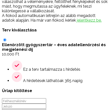
válaszolhat a véleményekre, feltölthet fényképeket és sok
mást, hogy megmutassa az ügyfeleknek, mi teszi
különlegessé a vállalkozását.
A fiókod automatikusan létrejön az alább megadott
adatok alapján. Ha már van fiókod, kérlek
jelentkezz be.
Terv kiválasztása
Ellenőrzött gyógyszertár – éves adatellenőrzési és
megjelenési díj
10,000
Ft
Ez a terv tartalmazza 1 hirdetés
A hirdetések láthatóak 365 napig
Űrlap kitöltése