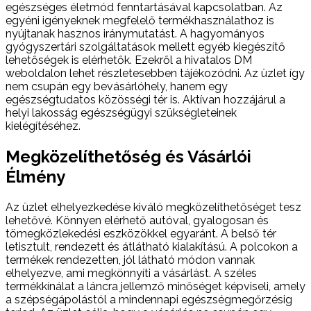
egészséges életmód fenntartásával kapcsolatban. Az
egyéni igényeknek megfelelő termékhasználathoz is
nyújtanak hasznos iránymutatást. A hagyományos
gyógyszertári szolgáltatások mellett egyéb kiegészítő
lehetőségek is elérhetők. Ezekről a hivatalos DM
weboldalon lehet részletesebben tájékozódni. Az üzlet így
nem csupán egy bevásárlóhely, hanem egy
egészségtudatos közösségi tér is. Aktívan hozzájárul a
helyi lakosság egészségügyi szükségleteinek
kielégítéséhez.
Megközelíthetőség és Vásárlói
Élmény
Az üzlet elhelyezkedése kiváló megközelíthetőséget tesz
lehetővé. Könnyen elérhető autóval, gyalogosan és
tömegközlekedési eszközökkel egyaránt. A belső tér
letisztult, rendezett és átlátható kialakítású. A polcokon a
termékek rendezetten, jól látható módon vannak
elhelyezve, ami megkönnyíti a vásárlást. A széles
termékkínálat a láncra jellemző minőséget képviseli, amely
a szépségápolástól a mindennapi egészségmegőrzésig