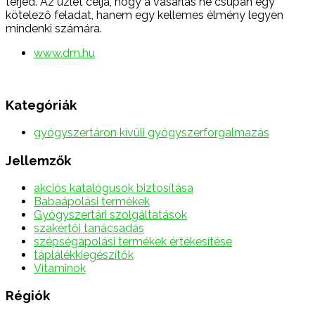
terjed. Az üzlet célja, hogy a vásárlás ne csupán egy
kötelező feladat, hanem egy kellemes élmény legyen
mindenki számára.
www.dm.hu
Kategóriák
gyógyszertáron kívüli gyógyszerforgalmazás
Jellemzők
akciós katalógusok biztosítása
Babaápolási termékek
Gyógyszertári szolgáltatások
szakértői tanácsadás
szépségápolási termékek értékesítése
táplálékkiegészítők
Vitaminok
Régiók