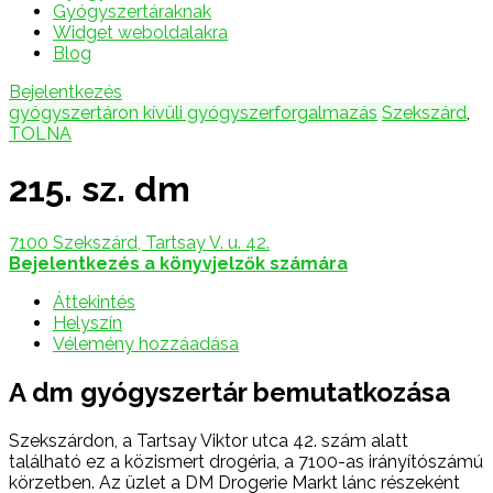
Gyógyszertáraknak
Widget weboldalakra
Blog
Bejelentkezés
gyógyszertáron kívüli gyógyszerforgalmazás
Szekszárd
,
TOLNA
215. sz. dm
7100 Szekszárd, Tartsay V. u. 42.
Bejelentkezés a könyvjelzők számára
Áttekintés
Helyszín
Vélemény hozzáadása
A dm gyógyszertár bemutatkozása
Szekszárdon, a Tartsay Viktor utca 42. szám alatt
található ez a közismert drogéria, a 7100-as irányítószámú
körzetben. Az üzlet a DM Drogerie Markt lánc részeként